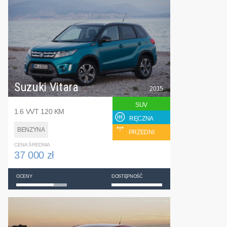
Suzuki Vitara
2015
SUV
1.6 VVT 120 KM
RĘCZNA
BENZYNA
PRZEDNI
CENA ŚREDNIA
37 000 zł
OCENY
DOSTĘPNOŚĆ