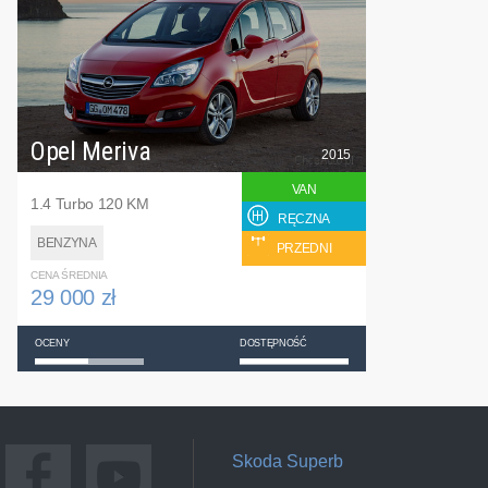
Opel Meriva
2015
VAN
1.4 Turbo 120 KM
RĘCZNA
BENZYNA
PRZEDNI
CENA ŚREDNIA
29 000 zł
OCENY
DOSTĘPNOŚĆ
Skoda Superb