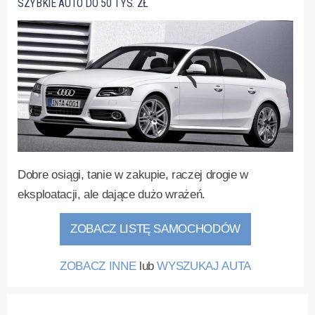
SZYBKIE AUTO DO 50 TYS. ZŁ
Dobre osiągi, tanie w zakupie, raczej drogie w
eksploatacji, ale dające dużo wrażeń.
ZOBACZ LISTĘ SAMOCHODÓW
ZOBACZ INNE
lub
WYSZUKAJ AUTA