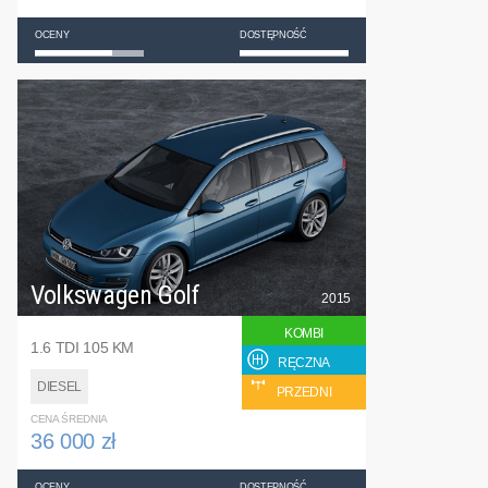
OCENY
DOSTĘPNOŚĆ
Volkswagen Golf
2015
KOMBI
1.6 TDI 105 KM
RĘCZNA
DIESEL
PRZEDNI
CENA ŚREDNIA
36 000 zł
OCENY
DOSTĘPNOŚĆ