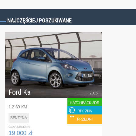
NAJCZĘŚCIEJ POSZUKIWANE
Ford Ka
2015
HATCHBACK 3DR
1.2 69 KM
RĘCZNA
BENZYNA
PRZEDNI
CENA ŚREDNIA
19 000 zł