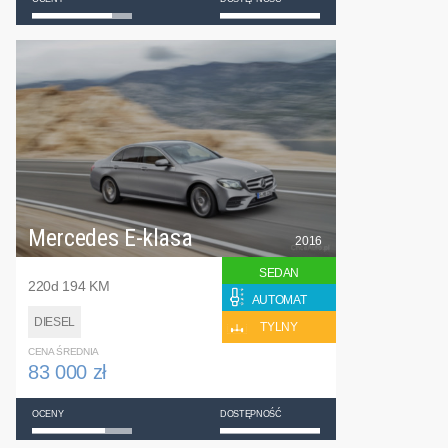
Mercedes E-klasa
2016
SEDAN
220d 194 KM
AUTOMAT
DIESEL
TYLNY
CENA ŚREDNIA
83 000 zł
OCENY
DOSTĘPNOŚĆ