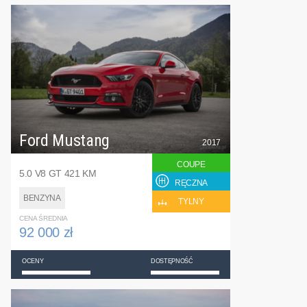
Ford Mustang
2017
COUPE
5.0 V8 GT 421 KM
RĘCZNA
BENZYNA
TYLNY
CENA ŚREDNIA
92 000 zł
OCENY
DOSTĘPNOŚĆ