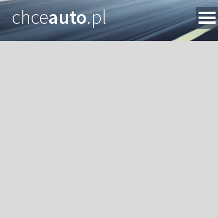
chce
auto
.pl