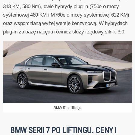
313 KM, 580 Nm), dwie hybrydy plug-in (750e o mocy
systemowej 489 KM i M760e o mocy systemowej 612 KM)
oraz wspomnianą wyżej wersję benzynową. W hybrydach
plug-in za bazę napędu również służy rzędowy silnik 3.0.
BMW i7 po liftingu
BMW SERII 7 PO LIFTINGU. CENY I