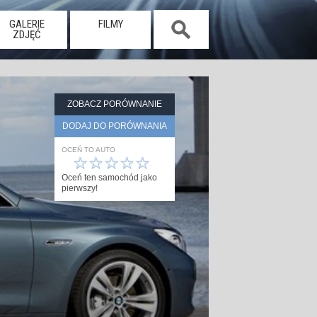
GALERIE
FILMY
ZDJĘĆ
ZOBACZ PORÓWNANIE
DODAJ DO PORÓWNANIA
OCEŃ TO AUTO
☆
☆
☆
☆
☆
Oceń ten samochód jako
pierwszy!