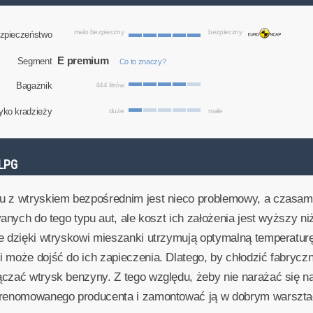
mało bezpieczny
bezpieczny
zpieczeństwo
E premium
Segment
Co to znaczy?
Bagażnik
444 litrów
yko kradzieży
duże
małe
LPG
u z wtryskiem bezpośrednim jest nieco problemowy, a czasam
wanych do tego typu aut, ale koszt ich założenia jest wyższy 
re dzięki wtryskowi mieszanki utrzymują optymalną temperatur
 może dojść do ich zapieczenia. Dlatego, by chłodzić fabryczn
ączać wtrysk benzyny. Z tego względu, żeby nie narażać się 
ę renomowanego producenta i zamontować ją w dobrym warszta