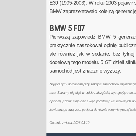
E39 (1995-2003). W roku 2003 pojawił s
BMW zaprezentowało kolejną generację
BMW 5 F07
Pierwszą zapowiedź BMW 5 generac
praktycznie zaszokował opinię public
ale również jak w sedanie, bez tylne
docelową tego modelu. 5 GT dzieli silni
samochód jest znacznie wyższy.
Najgorszymi doradcami przy zakupie samochodu używanego są 
auta. Staramy się ująć w opisie najczęściej występujące us
opiniami, jednak mają one swoje podstawy we wnikliwych a
konkretnego auta, zachęcająca do równie pesymistycznej kal
Ostatnia zmiana: 2026-03-12