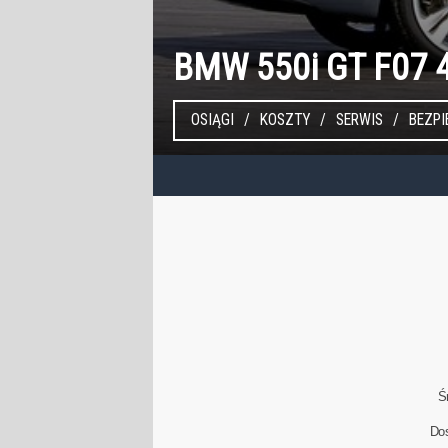
BMW 550i GT F07 
OSIĄGI
KOSZTY
SERWIS
BEZP
Ś
Do