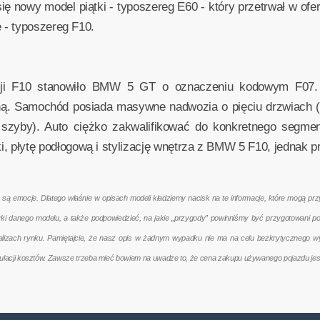
ię nowy model piątki - typoszereg E60 - który przetrwał w ofe
 - typoszereg F10.
ji F10 stanowiło BMW 5 GT o oznaczeniu kodowym F07. 
zną. Samochód posiada masywne nadwozia o pięciu drzwiach (b
j szyby). Auto ciężko zakwalifikować do konkretnego segment
ki, płytę podłogową i stylizację wnętrza z BMW 5 F10, jednak p
emocje. Dlatego właśnie w opisach modeli kładziemy nacisk na te informacje, które mogą przyd
terki danego modelu, a także podpowiedzieć, na jakie „przygody” powinniśmy być przygotowani 
nalizach rynku. Pamiętajcie, że nasz opis w żadnym wypadku nie ma na celu bezkrytycznego w
kulacji kosztów. Zawsze trzeba mieć bowiem na uwadze to, że cena zakupu używanego pojazdu jes