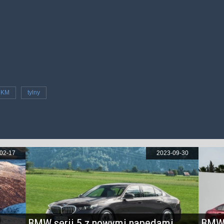
 KM
tylny
02-17
2023-09-30
BMW serii 5 z nowymi napędami
BMW 