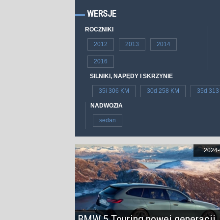
WERSJE
ROCZNIKI
2012
2013
2014
2016
SILNIKI, NAPĘDY I SKRZYNIE
35i 306 KM
30d 258 KM
35d 313
NADWOZIA
sedan
2024-
BMW 5 Touring nowej generacji