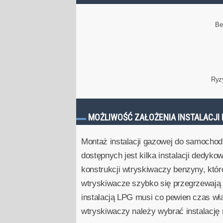
Be
Ryz
MOŻLIWOŚĆ ZAŁOŻENIA INSTALACJI 
Montaż instalacji gazowej do samochod
dostępnych jest kilka instalacji dedyko
konstrukcji wtryskiwaczy benzyny, któ
wtryskiwacze szybko się przegrzewają i
instalacją LPG musi co pewien czas wł
wtryskiwaczy należy wybrać instalacj