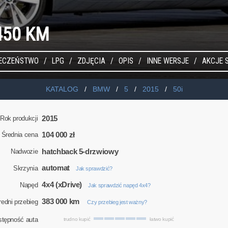
450 KM
IECZEŃSTWO
LPG
ZDJĘCIA
OPIS
INNE WERSJE
AKCJE 
KATALOG
BMW
5
2015
50i
2015
Rok produkcji
104 000 zł
Średnia cena
hatchback 5-drzwiowy
Nadwozie
automat
Skrzynia
Jak sprawdzić?
4x4 (xDrive)
Napęd
Jak sprawdzić napęd 4x4?
383 000 km
redni przebieg
Czy przebieg jest ważny?
stępność auta
trudno kupić
łatwo kupić