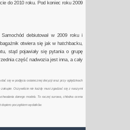
rcie do 2010 roku. Pod koniec roku 2009
Samochód debiutował w 2009 roku i
agażnik otwiera się jak w hatchbacku,
u, stąd pojawiały się pytania o grupę
rzednia część nadwozia jest inna, a cały
ać się w podjęciu ostatecznej decyzji oraz przy oględzinach
po zakupie. Oczywiście nie każdy musi zgadzać się z naszymi
ychwalania danego modelu. To raczej surowa, chłodna ocena
t dopiero początkiem wydatków.