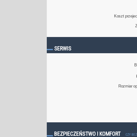
Koszt przeje
Z
SERWIS
B
Rozmiar op
BEZPIECZEŃSTWO I KOMFORT
CZY BE