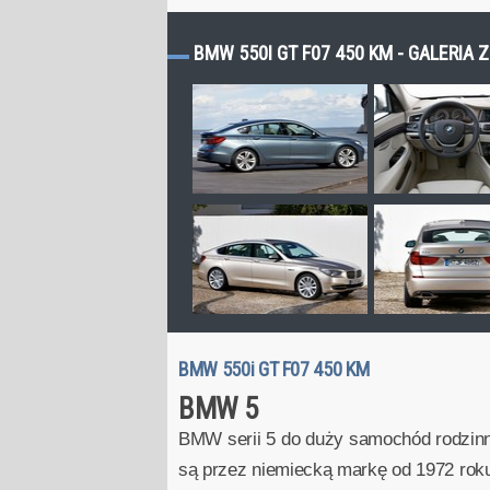
BMW 550I GT F07 450 KM - GALERIA 
BMW 550i GT F07 450 KM
BMW 5
BMW serii 5 do duży samochód rodzinny 
są przez niemiecką markę od 1972 roku.