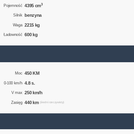
3
4395 cm
Pojemność
benzyna
Silnik
2215 kg
Waga
600 kg
Ładowność
450 KM
Moc
4.8 s.
0-100 km/h
250 km/h
V max
440 km
Zasięg
(średni rzeczywisty)