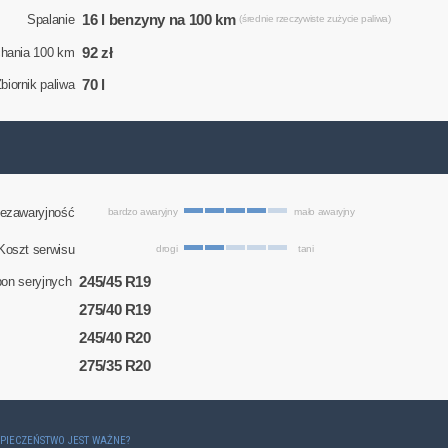
16 l benzyny na 100 km
Spalanie
(średnie rzeczywiste zużycie paliwa)
92 zł
chania 100 km
70 l
biornik paliwa
ezawaryjność
bardzo awaryjny
mało awaryjny
Koszt serwisu
drogi
tani
245/45 R19
on seryjnych
275/40 R19
245/40 R20
275/35 R20
ZPIECZEŃSTWO JEST WAŻNE?