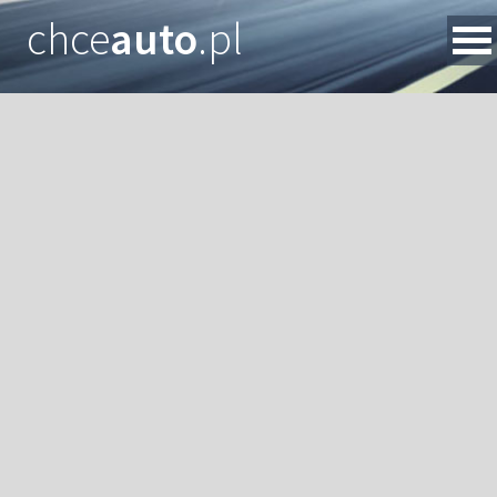
chce
auto
.pl