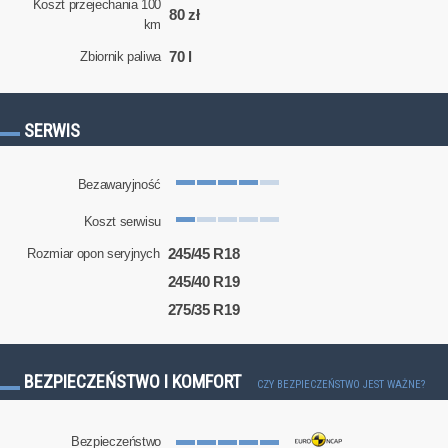
Koszt przejechania 100
80 zł
km
70 l
Zbiornik paliwa
SERWIS
Bezawaryjność
Koszt serwisu
245/45 R18
Rozmiar opon seryjnych
245/40 R19
275/35 R19
BEZPIECZEŃSTWO I KOMFORT
CZY BEZPIECZEŃSTWO JEST WAŻNE?
Bezpieczeństwo