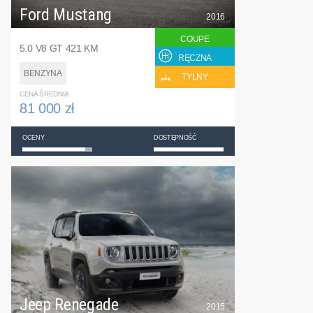
Ford Mustang
2016
COUPE
5.0 V8 GT 421 KM
RĘCZNA
BENZYNA
TYLNY
CENA ŚREDNIA
81 000 zł
OCENY
DOSTĘPNOŚĆ
Jeep Renegade
2015