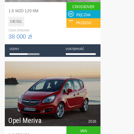
CROSSOVER
1.6 MJD 120 KM
RĘCZNA
DIESEL
PRZEDNI
CENA ŚREDNIA
38 000 zł
OCENY
DOSTĘPNOŚĆ
Opel Meriva
2016
VAN