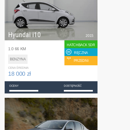
Hyundai i10
2015
HATCHBACK 5DR
1.0 66 KM
RĘCZNA
BENZYNA
PRZEDNI
CENA ŚREDNIA
18 000 zł
OCENY
DOSTĘPNOŚĆ