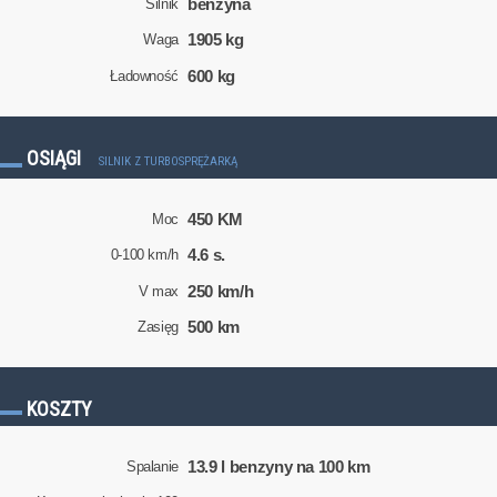
benzyna
Silnik
1905 kg
Waga
600 kg
Ładowność
OSIĄGI
SILNIK Z TURBOSPRĘŻARKĄ
450 KM
Moc
4.6 s.
0-100 km/h
250 km/h
V max
500 km
Zasięg
KOSZTY
13.9 l benzyny na 100 km
Spalanie