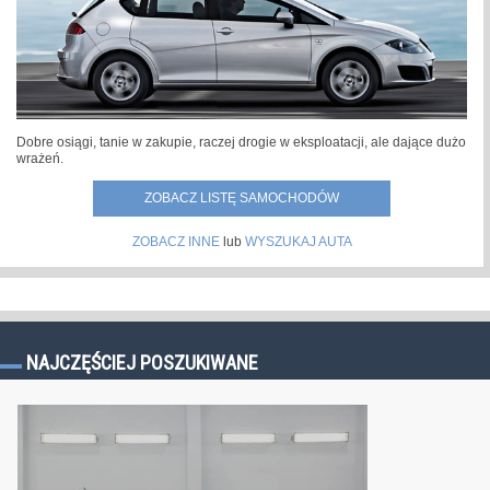
Dobre osiągi, tanie w zakupie, raczej drogie w eksploatacji, ale dające dużo
wrażeń.
ZOBACZ LISTĘ SAMOCHODÓW
ZOBACZ INNE
lub
WYSZUKAJ AUTA
NAJCZĘŚCIEJ POSZUKIWANE