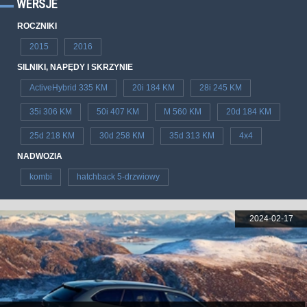
WERSJE
ROCZNIKI
2015
2016
SILNIKI, NAPĘDY I SKRZYNIE
ActiveHybrid 335 KM
20i 184 KM
28i 245 KM
35i 306 KM
50i 407 KM
M 560 KM
20d 184 KM
25d 218 KM
30d 258 KM
35d 313 KM
4x4
NADWOZIA
kombi
hatchback 5-drzwiowy
2024-02-17