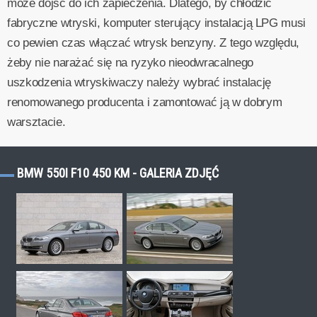
może dojść do ich zapieczenia. Dlatego, by chłodzić
fabryczne wtryski, komputer sterujący instalacją LPG musi
co pewien czas włączać wtrysk benzyny. Z tego względu,
żeby nie narażać się na ryzyko nieodwracalnego
uszkodzenia wtryskiwaczy należy wybrać instalację
renomowanego producenta i zamontować ją w dobrym
warsztacie.
BMW 550I F10 450 KM - GALERIA ZDJĘĆ