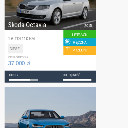
Skoda Octavia
2015
LIFTBACK
1.6 TDI 110 KM
RĘCZNA
DIESEL
PRZEDNI
CENA ŚREDNIA
37 000 zł
OCENY
DOSTĘPNOŚĆ