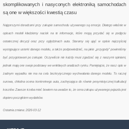
skomplikowanych i nasyconych elektroniką samochodach
są one w większości kwestią czasu
Najgorszymi doradcami przy zakupie samochodu używanego są emocje. Dlatego właśnie w
opisach modeli kładziemy nacisk na te informacje, które mogą przydać się w podjęciu
ostatecznej decyzji oraz przy oględzinach auta. Staramy się ująć w opisie najczęściej
występujące usterki danego modelu, a także podpowiedzieć, na jakie „przygody” powinniśmy
być przygotowani po zakupie. Oczywiście nie każdy musi zgadzać się z naszymi opiniami,
jednak mają one swoje podstawy we wnikliwych analizach rynku. Pamiętajcie, że nasz opis w
żadnym wypadku nie ma na celu bezkrytycznego wychwalania danego modelu. To raczej
surowa, chłodna ocena konkretnego auta, zachęcająca do równie pesymistycznej kalkulacji
kosztów. Zawsze trzeba mieć bowiem na uwadze to, że cena zakupu używanego pojazdu jest
dopiero początkiem wydatków.
Ostatnia zmiana: 2026-03-12