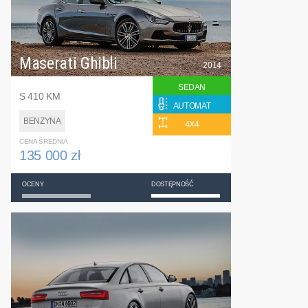
Maserati Ghibli
2014
SEDAN
S 410 KM
AUTOMAT
BENZYNA
4X4
CENA ŚREDNIA
135 000 zł
OCENY
DOSTĘPNOŚĆ