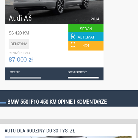
Audi A6
2014
SEDAN
S6 420 KM
AUTOMAT
BENZYNA
4X4
CENA ŚREDNIA
87 000 zł
OCENY
DOSTĘPNOŚĆ
BMW 550I F10 450 KM OPINIE I KOMENTARZE
AUTO DLA RODZINY DO 30 TYS. ZŁ