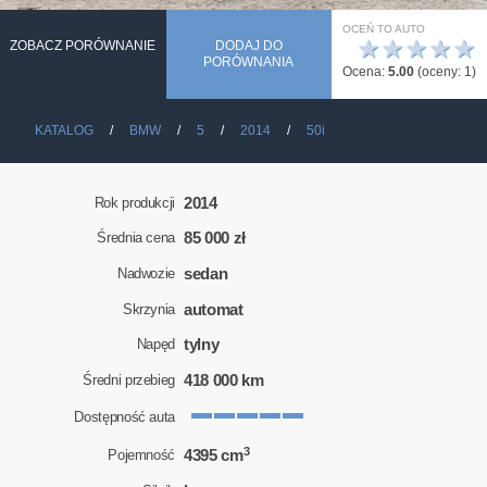
OCEŃ TO AUTO
★
★
★
★
★
ZOBACZ PORÓWNANIE
DODAJ DO
PORÓWNANIA
Ocena:
5.00
(oceny:
1
)
KATALOG
BMW
5
2014
50i
2014
Rok produkcji
85 000 zł
Średnia cena
sedan
Nadwozie
automat
Skrzynia
tylny
Napęd
418 000 km
Średni przebieg
Dostępność auta
3
4395 cm
Pojemność