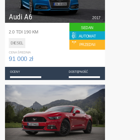
Audi A6
2017
SEDAN
2.0 TDI 190 KM
AUTOMAT
DIESEL
PRZEDNI
CENA ŚREDNIA
91 000 zł
OCENY
DOSTĘPNOŚĆ