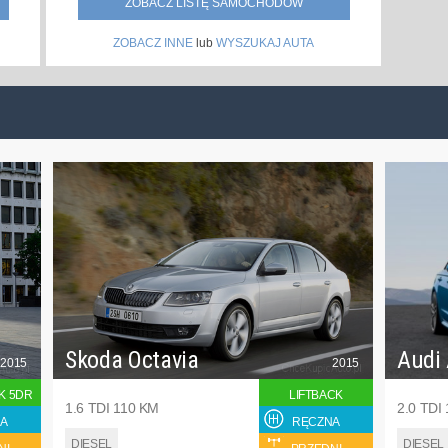
ZOBACZ LISTĘ SAMOCHODÓW
ZOBACZ INNE
lub
WYSZUKAJ AUTA
Skoda Octavia
Audi
2015
2015
K 5DR
LIFTBACK
1.6 TDI 110 KM
2.0 TDI
A
RĘCZNA
DIESEL
DIESEL