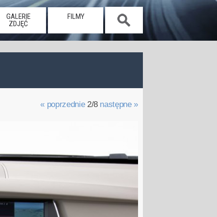
GALERIE
FILMY
ZDJĘĆ
« poprzednie
2/8
następne »