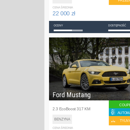
PRZED
CENA ŚREDNIA
22 000 zł
OCENY
DOSTĘPNOŚĆ
Ford Mustang
COUP
2.3 EcoBoost 317 KM
AUTOM
BENZYNA
TYLN
CENA ŚREDNIA