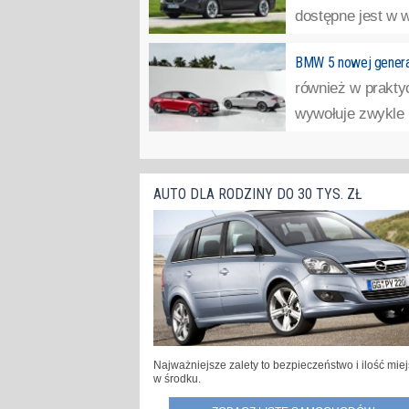
dostępne jest w we
BMW 5 nowej genera
również w prakty
wywołuje zwykle k
AUTO DLA RODZINY DO 30 TYS. ZŁ
Najważniejsze zalety to bezpieczeństwo i ilość mie
w środku.