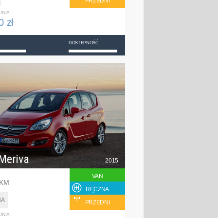
PRZEDNI
DNIA
0 zł
DOSTĘPNOŚĆ
Meriva
2015
VAN
 KM
RĘCZNA
NA
PRZEDNI
DNIA