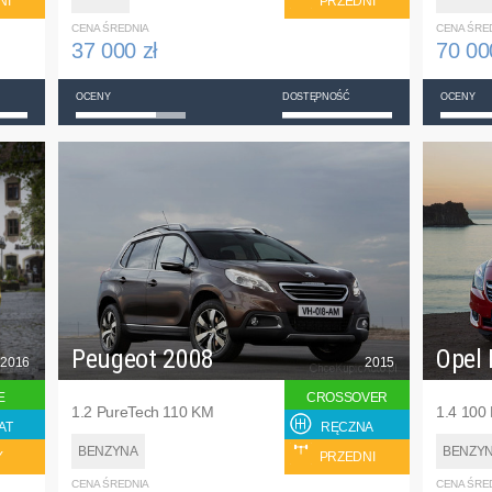
NI
PRZEDNI
CENA ŚREDNIA
CENA ŚRE
37 000 zł
70 00
OCENY
DOSTĘPNOŚĆ
OCENY
Peugeot 2008
Opel 
2016
2015
E
CROSSOVER
1.2 PureTech 110 KM
1.4 100
AT
RĘCZNA
BENZYNA
BENZY
Y
PRZEDNI
CENA ŚREDNIA
CENA ŚRE