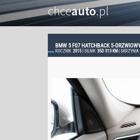
chce
auto
.pl
BMW 5 F07 HATCHBACK 5-DRZWIOW
ROCZNIK:
2015
| SILNIK:
35D 313 KM
| SKRZYNIA