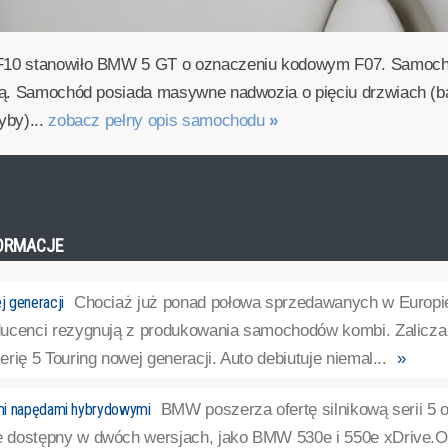
F10 stanowiło BMW 5 GT o oznaczeniu kodowym F07. Samochód
ną. Samochód posiada masywne nadwozia o pięciu drzwiach (ba
yby)...
zobacz pełny opis samochodu
»
FORMACJE
 generacji
Chociaż już ponad połowa sprzedawanych w Europi
ucenci rezygnują z produkowania samochodów kombi. Zalicza 
rię 5 Touring nowej generacji. Auto debiutuje niemal...
»
mi napędami hybrydowymi
BMW poszerza ofertę silnikową serii 5 o
dostępny w dwóch wersjach, jako BMW 530e i 550e xDrive.Ob