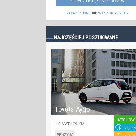
ZOBACZ LISTĘ SAMOCHODÓW
ZOBACZ INNE
lub
WYSZUKAJ AUTA
NAJCZĘŚCIEJ POSZUKIWANE
Toyota Aygo
HATCHBAC
1.0 VVT-i 69 KM
RĘCZN
BENZYNA