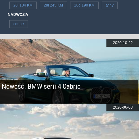
20i 184 KM
28i 245 KM
20d 190 KM
tylny
NADWOZIA
coupe
2020-10-22
Nowość. BMW serii 4 Cabrio
2020-06-03