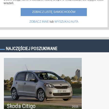
wrażeń.
ZOBACZ LISTĘ SAMOCHODÓW
ZOBACZ INNE
lub
WYSZUKAJ AUTA
NAJCZĘŚCIEJ POSZUKIWANE
Skoda Citigo
2015