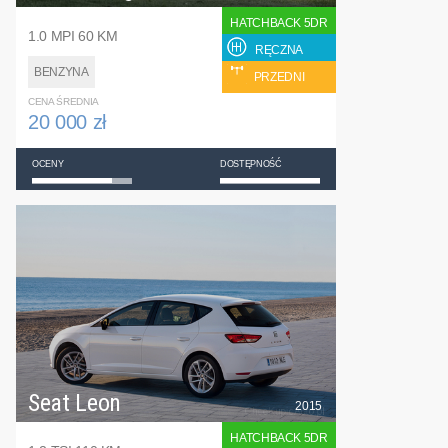
HATCHBACK 5DR
1.0 MPI 60 KM
RĘCZNA
BENZYNA
PRZEDNI
CENA ŚREDNIA
20 000 zł
OCENY
DOSTĘPNOŚĆ
Seat Leon
2015
HATCHBACK 5DR