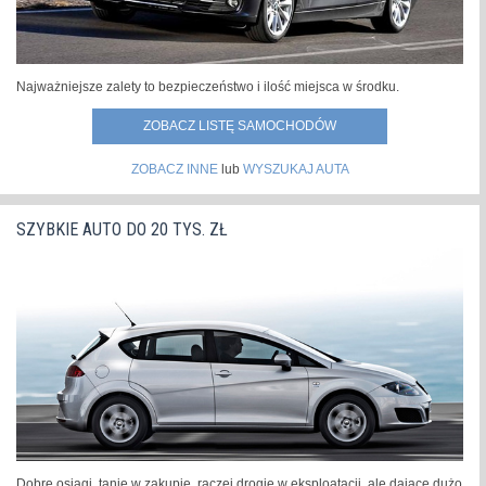
Najważniejsze zalety to bezpieczeństwo i ilość miejsca w środku.
ZOBACZ LISTĘ SAMOCHODÓW
ZOBACZ INNE
lub
WYSZUKAJ AUTA
SZYBKIE AUTO DO 20 TYS. ZŁ
Dobre osiągi, tanie w zakupie, raczej drogie w eksploatacji, ale dające dużo