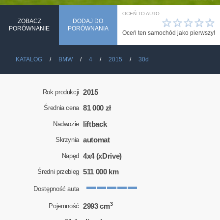
OCEŃ TO AUTO
☆
☆
☆
☆
☆
ZOBACZ
DODAJ DO
PORÓWNANIE
PORÓWNANIA
Oceń ten samochód jako pierwszy!
KATALOG
BMW
4
2015
30d
2015
Rok produkcji
81 000 zł
Średnia cena
liftback
Nadwozie
automat
Skrzynia
4x4 (xDrive)
Napęd
511 000 km
Średni przebieg
Dostępność auta
3
2993 cm
Pojemność