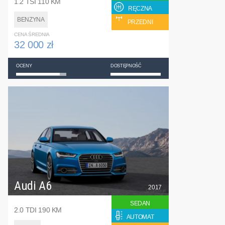
1.2 TSI 110 KM
RĘCZNA
BENZYNA
PRZEDNI
CENA ŚREDNIA
32 000 zł
OCENY
DOSTĘPNOŚĆ
Audi A6
2017
SEDAN
2.0 TDI 190 KM
AUTOMAT