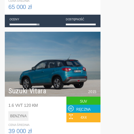
CENA ŚREDNIA
65 000 zł
OCENY
DOSTĘPNOŚĆ
Suzuki Vitara
2015
SUV
1.6 VVT 120 KM
RĘCZNA
BENZYNA
4X4
CENA ŚREDNIA
39 000 zł