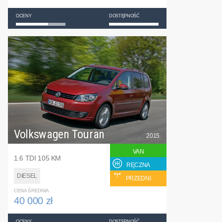
OCENY
DOSTĘPNOŚĆ
Volkswagen Touran
2015
VAN
1.6 TDI 105 KM
RĘCZNA
DIESEL
PRZEDNI
CENA ŚREDNIA
40 000 zł
OCENY
DOSTĘPNOŚĆ