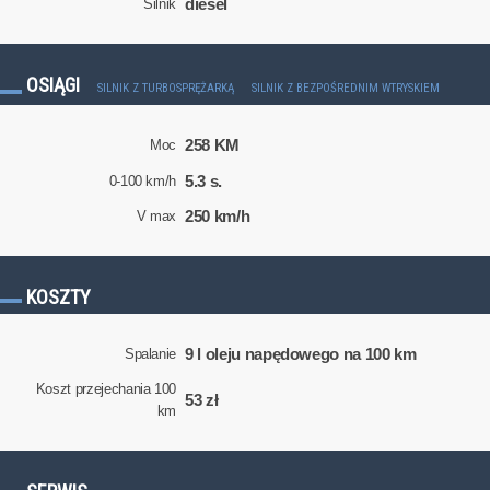
diesel
Silnik
OSIĄGI
SILNIK Z TURBOSPRĘŻARKĄ
SILNIK Z BEZPOŚREDNIM WTRYSKIEM
258 KM
Moc
5.3 s.
0-100 km/h
250 km/h
V max
KOSZTY
9 l oleju napędowego na 100 km
Spalanie
Koszt przejechania 100
53 zł
km