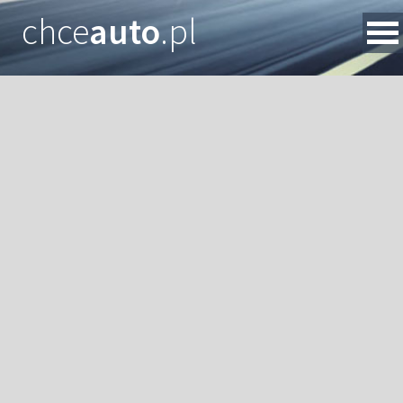
chce
auto
.pl