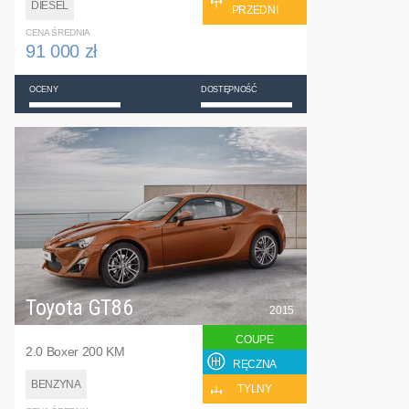
DIESEL
PRZEDNI
CENA ŚREDNIA
91 000 zł
OCENY
DOSTĘPNOŚĆ
Toyota GT86
2015
COUPE
2.0 Boxer 200 KM
RĘCZNA
BENZYNA
TYLNY