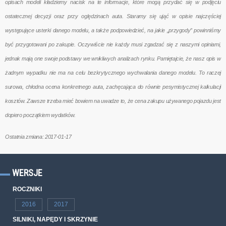
opisach modeli kładziemy nacisk na te informacje, które mogą przydać się w podjęciu
ostatecznej decyzji oraz przy oględzinach auta. Staramy się ująć w opisie najczęściej
występujące usterki danego modelu, a także podpowiedzieć, na jakie „przygody” powinniśmy
być przygotowani po zakupie. Oczywiście nie każdy musi zgadzać się z naszymi opiniami,
jednak mają one swoje podstawy we wnikliwych analizach rynku. Pamiętajcie, że nasz opis w
żadnym wypadku nie ma na celu bezkrytycznego wychwalania danego modelu. To raczej
surowa, chłodna ocena konkretnego auta, zachęcająca do równie pesymistycznej kalkulacji
kosztów. Zawsze trzeba mieć bowiem na uwadze to, że cena zakupu używanego pojazdu jest
dopiero początkiem wydatków.
Ostatnia zmiana: 2017-01-17
WERSJE
ROCZNIKI
2016
2017
SILNIKI, NAPĘDY I SKRZYNIE