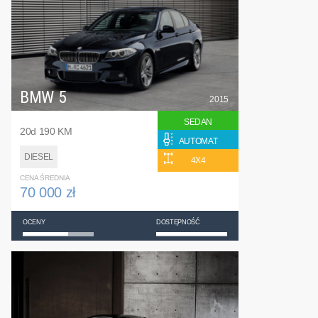
BMW 5
2015
SEDAN
20d 190 KM
AUTOMAT
DIESEL
4X4
CENA ŚREDNIA
70 000 zł
OCENY
DOSTĘPNOŚĆ