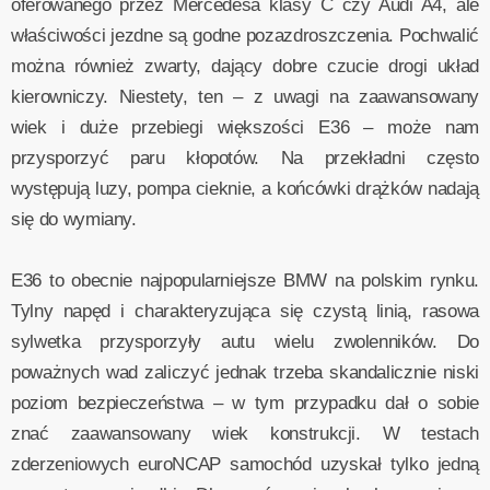
oferowanego przez Mercedesa klasy C czy Audi A4, ale
właściwości jezdne są godne pozazdroszczenia. Pochwalić
można również zwarty, dający dobre czucie drogi układ
kierowniczy. Niestety, ten – z uwagi na zaawansowany
wiek i duże przebiegi większości E36 – może nam
przysporzyć paru kłopotów. Na przekładni często
występują luzy, pompa cieknie, a końcówki drążków nadają
się do wymiany.
E36 to obecnie najpopularniejsze BMW na polskim rynku.
Tylny napęd i charakteryzująca się czystą linią, rasowa
sylwetka przysporzyły autu wielu zwolenników. Do
poważnych wad zaliczyć jednak trzeba skandalicznie niski
poziom bezpieczeństwa – w tym przypadku dał o sobie
znać zaawansowany wiek konstrukcji. W testach
zderzeniowych euroNCAP samochód uzyskał tylko jedną