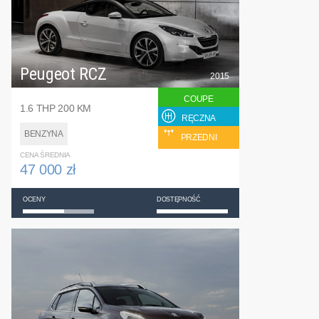
Peugeot RCZ
2015
COUPE
1.6 THP 200 KM
RĘCZNA
BENZYNA
PRZEDNI
CENA ŚREDNIA
47 000 zł
OCENY
DOSTĘPNOŚĆ