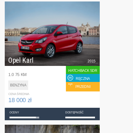
Opel Karl
2015
HATCHBACK 5DR
1.0 75 KM
RĘCZNA
BENZYNA
PRZEDNI
CENA ŚREDNIA
18 000 zł
OCENY
DOSTĘPNOŚĆ