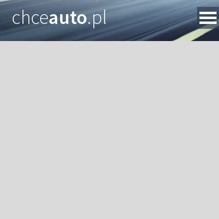
chce
auto
.pl