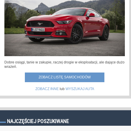
Dobre osiągi, tanie w zakupie, raczej drogie w eksploatacji, ale dające dużo
wrażeń.
ZOBACZ LISTĘ SAMOCHODÓW
ZOBACZ INNE
lub
WYSZUKAJ AUTA
NAJCZĘŚCIEJ POSZUKIWANE