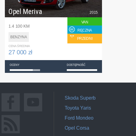
Opel Meriva
2015
VAN
1.4 100 KM
RĘCZNA
BENZYNA
PRZEDNI
CENA ŚREDNIA
27 000 zł
OCENY
DOSTĘPNOŚĆ
Skoda Superb
Toyota Yaris
Ford Mondeo
Opel Corsa