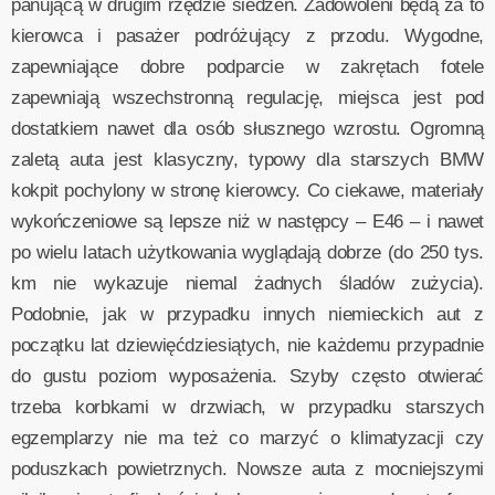
panującą w drugim rzędzie siedzeń. Zadowoleni będą za to
kierowca i pasażer podróżujący z przodu. Wygodne,
zapewniające dobre podparcie w zakrętach fotele
zapewniają wszechstronną regulację, miejsca jest pod
dostatkiem nawet dla osób słusznego wzrostu. Ogromną
zaletą auta jest klasyczny, typowy dla starszych BMW
kokpit pochylony w stronę kierowcy. Co ciekawe, materiały
wykończeniowe są lepsze niż w następcy – E46 – i nawet
po wielu latach użytkowania wyglądają dobrze (do 250 tys.
km nie wykazuje niemal żadnych śladów zużycia).
Podobnie, jak w przypadku innych niemieckich aut z
początku lat dziewięćdziesiątych, nie każdemu przypadnie
do gustu poziom wyposażenia. Szyby często otwierać
trzeba korbkami w drzwiach, w przypadku starszych
egzemplarzy nie ma też co marzyć o klimatyzacji czy
poduszkach powietrznych. Nowsze auta z mocniejszymi