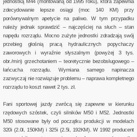
jednostką M44 (montowaną od 1995 roku), która zapewnia
zdecydowanie lepsze osiągi (moc 140 KM) przy
porównywalnym apetycie na paliwo. W tym przypadku
należy jednak sprawdzić – najczęściej na słuch – stan
napędu rozrządu. Mocno zużyte jednostki zdradzają swój
przebieg głośnią pracą hydraulicznych popychaczy
zaworowych i wyraźnie słyszalnym (powyżej 3 tys.
obr./min) grzechotaniem – teoretycznie bezobsługowego –
łańcucha rozrządu. Wymiana samego napinacza
zazwyczaj nie rozwiązuje problemu – naprawa kompletnego
rozrządu to koszt nawet 2 tys. zł.
Fani sportowej jazdy zwrócą się zapewne w kierunku
rzędowych szóstek, czyli silników M50 i M52. Jednostki
M50 stosowane były od początku produkcji w modelach
320i (2.0l, 150KM) i 325i (2.5l, 192KM). W 1992 producent