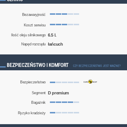
Bezawaryjność
Koszt serwisu
6.5 l.
Ilość oleju silnikowego
łańcuch
Napęd rozrządu
BEZPIECZEŃSTWO I KOMFORT
CZY BEZPIECZEŃSTWO JEST WAŻNE?
Bezpieczeństwo
D premium
Segment
Bagażnik
Ryzyko kradzieży