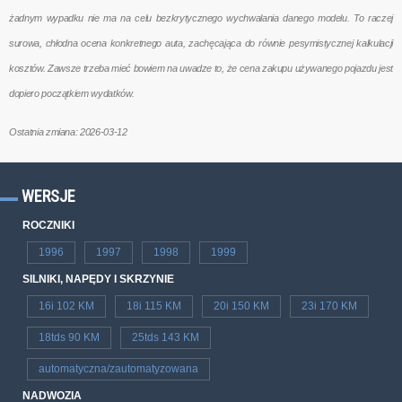
żadnym wypadku nie ma na celu bezkrytycznego wychwalania danego modelu. To raczej
surowa, chłodna ocena konkretnego auta, zachęcająca do równie pesymistycznej kalkulacji
kosztów. Zawsze trzeba mieć bowiem na uwadze to, że cena zakupu używanego pojazdu jest
dopiero początkiem wydatków.
Ostatnia zmiana: 2026-03-12
WERSJE
ROCZNIKI
1996
1997
1998
1999
SILNIKI, NAPĘDY I SKRZYNIE
16i 102 KM
18i 115 KM
20i 150 KM
23i 170 KM
18tds 90 KM
25tds 143 KM
automatyczna/zautomatyzowana
NADWOZIA