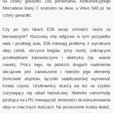
na cztery gwiazdki. Dla porównania, konkurencyjnego
Mercedesa klasy C oceniono na dwie, a Volvo S40 aż na
cztery gwiazdki.
Czy po tylu latach E36 wciąż uchodzić może za
bezawaryjne? Kluczową rolę odgrywa w tym przypadku
wiek i przebieg auta. E36 miewają problemy z wyciekami
oleju (silnik, skrzynia biegów, tylny most), cieknącymi
przekładniami kierowniczymi i elektryką (np. awarie
cewek). Prócz tego, na polskich drogach nadmiernie
obciążone jest zawieszenie i niektóre jego elementy
(końcówki drążków, łączniki stabilizatorów) wymieniać
trzeba często. Użytkownicy skarżą się też na szybko
zużywający się układ hamulcowy. Niektóre samochody
jeżdżące na LPG miewają też skłonności do konsumowania
oleju w znacznych ilościach. Na pocieszenie trzeba dodać,