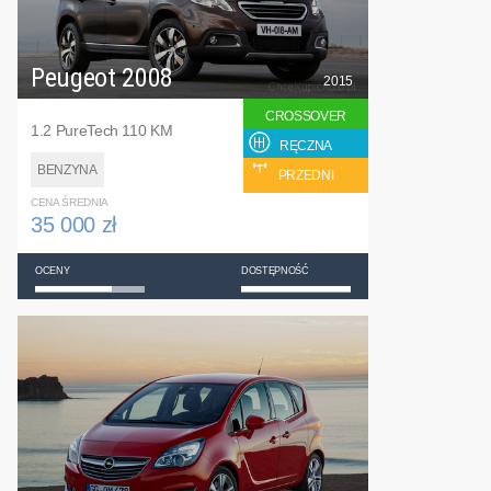
Peugeot 2008
2015
CROSSOVER
1.2 PureTech 110 KM
RĘCZNA
BENZYNA
PRZEDNI
CENA ŚREDNIA
35 000 zł
OCENY
DOSTĘPNOŚĆ