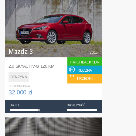
Mazda 3
2015
HATCHBACK 5DR
2.0 SKYACTIV-G 120 KM
RĘCZNA
BENZYNA
PRZEDNI
CENA ŚREDNIA
32 000 zł
OCENY
DOSTĘPNOŚĆ