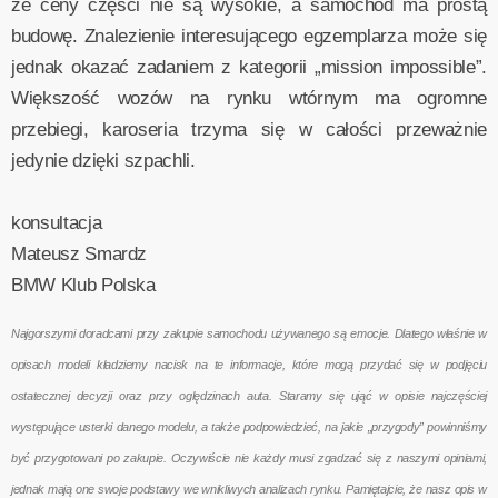
że ceny części nie są wysokie, a samochód ma prostą
budowę. Znalezienie interesującego egzemplarza może się
jednak okazać zadaniem z kategorii „mission impossible”.
Większość wozów na rynku wtórnym ma ogromne
przebiegi, karoseria trzyma się w całości przeważnie
jedynie dzięki szpachli.
konsultacja
Mateusz Smardz
BMW Klub Polska
Najgorszymi doradcami przy zakupie samochodu używanego są emocje. Dlatego właśnie w
opisach modeli kładziemy nacisk na te informacje, które mogą przydać się w podjęciu
ostatecznej decyzji oraz przy oględzinach auta. Staramy się ująć w opisie najczęściej
występujące usterki danego modelu, a także podpowiedzieć, na jakie „przygody” powinniśmy
być przygotowani po zakupie. Oczywiście nie każdy musi zgadzać się z naszymi opiniami,
jednak mają one swoje podstawy we wnikliwych analizach rynku. Pamiętajcie, że nasz opis w