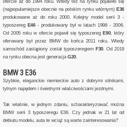
ofercie aż do 1994 roku. Wtedy też na rynku pojawiło się
(najpopularniejsze obecnie na polskim rynku wtórnym)
E36
produkowane aż do roku 2000. Kolejny model serii 3 -
typoszereg
E46
- produkowany był w latach 1998 - 2006.
Od 2005 roku w ofercie pojawił się typoszereg
E90
, który
oferowany był przez BMW do końca 2011 roku. Wtedy
samochód zastąpiony został typoszeregiem
F30
. Od 2019
na rynku obecna jest generacja
G20
.
BMW 3 E36
Szybkie, eleganckie niemieckie auto z dobrymi silnikami,
tylnym napędem i świetnymi właściwościami jezdnymi.
Tak właśnie, w jednym zdaniu, scharakteryzować można
BMW serii 3 typoszeregu E36. Czy jednak w 21 lat od
debiutu modelu, auta te wciąż są warte zainteresowania?