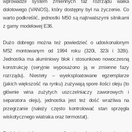
wprowadził system zmiennych faz rozrządu wałka
dolotowego (VANOS), który dostępny był na życzenie. Co
warto podkreślić, jednostki M50 są najtrwalszymi silnikami
z gamy modelowej E36.
Dużo dobrego można też powiedzieć o udoskonalonym
M52 montowanym od 1994 roku (320i, 323i i 328i).
Jednostka ma aluminiowy blok i stosunkowo nowoczesną
konstrukcję (seryjnie wyposażono ją w zmienne fazy
rozrządu). Niestety – wyeksploatowane egzemplarze
(jakich większość na rynku) zużywają spore ilości oleju (to
głównie wina zużytych uszczelniaczy zaworowych i
separatora oleju), jednostka jest też dość wrażliwa na
przegrzanie (należy często kontrolować stan sprzęgła
wiskotycznego wiatraka oraz termostat).