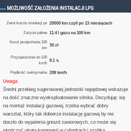
MOŻLIWOŚĆ ZAŁOŻENIA INSTALACJI LPG
20000 km czyli po 13 miesiącach
Zwrot kosztu instalacji po
11.4 l gazu na 100 km
Zużycie paliwa
Koszt przejechania 100
30 zł
km
Przyspieszenie do 100
8.1 s.
km/h
209 km/h
Prędkość maksymalna
Uwaga
Średni przebieg sugerowanej jednostki napędowej wskazuje
na dość znaczne wyeksploatowanie silnika. Decydując się
na montaż instalacji gazowej, trzeba wybrać dobry
warsztat, który tak dobierze instalację gazową by nie
doszło do wypalenia gniazd zaworowych, co może się
skończyć utratą kompresji w cylindrach i szybką