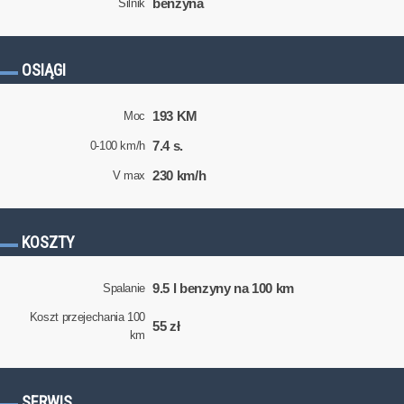
benzyna
Silnik
OSIĄGI
193 KM
Moc
7.4 s.
0-100 km/h
230 km/h
V max
KOSZTY
9.5 l benzyny na 100 km
Spalanie
Koszt przejechania 100
55 zł
km
SERWIS