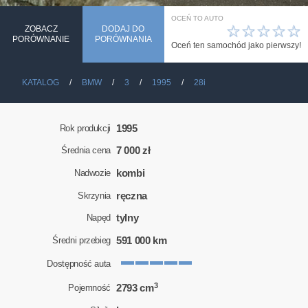
OCEŃ TO AUTO
☆
☆
☆
☆
☆
ZOBACZ
DODAJ DO
PORÓWNANIE
PORÓWNANIA
Oceń ten samochód jako pierwszy!
KATALOG
BMW
3
1995
28i
1995
Rok produkcji
7 000 zł
Średnia cena
kombi
Nadwozie
ręczna
Skrzynia
tylny
Napęd
591 000 km
Średni przebieg
Dostępność auta
3
2793 cm
Pojemność