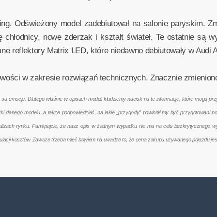
fting. Odświeżony model zadebiutował na salonie paryskim. Z
 chłodnicy, nowe zderzak i kształt świateł. Te ostatnie są w
 reflektory Matrix LED, które niedawno debiutowały w Audi A
o nowości w zakresie rozwiązań technicznych. Znacznie zmienion
emocje. Dlatego właśnie w opisach modeli kładziemy nacisk na te informacje, które mogą przyd
terki danego modelu, a także podpowiedzieć, na jakie „przygody” powinniśmy być przygotowani 
nalizach rynku. Pamiętajcie, że nasz opis w żadnym wypadku nie ma na celu bezkrytycznego w
kulacji kosztów. Zawsze trzeba mieć bowiem na uwadze to, że cena zakupu używanego pojazdu jes