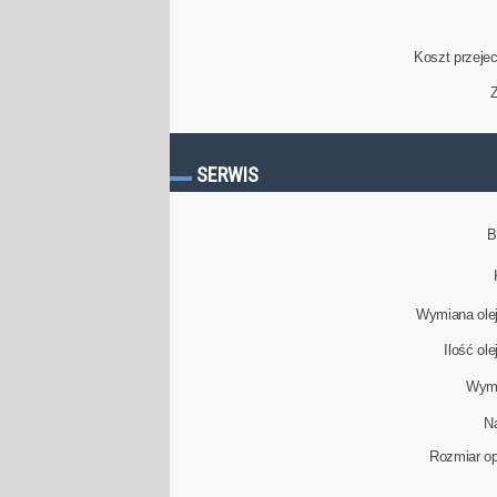
Koszt przeje
Z
SERWIS
B
Wymiana olej
Ilość ol
Wymi
N
Rozmiar op