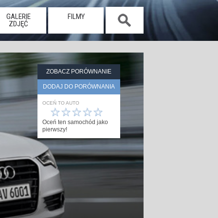
GALERIE
FILMY
ZDJĘĆ
ZOBACZ PORÓWNANIE
DODAJ DO PORÓWNANIA
OCEŃ TO AUTO
☆
☆
☆
☆
☆
Oceń ten samochód jako
pierwszy!