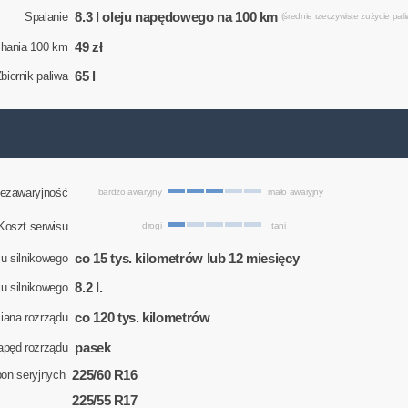
8.3 l oleju napędowego na 100 km
Spalanie
(średnie rzeczywiste zużycie pali
49 zł
chania 100 km
65 l
biornik paliwa
ezawaryjność
bardzo awaryjny
mało awaryjny
Koszt serwisu
drogi
tani
co 15 tys. kilometrów lub 12 miesięcy
u silnikowego
8.2 l.
eju silnikowego
co 120 tys. kilometrów
ana rozrządu
pasek
apęd rozrządu
225/60 R16
on seryjnych
225/55 R17