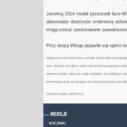
Jesienią 2014 model przeszedł face-li
obserwator dostrzeże zmienioną osłonę
mogą zostać zastosowane zaawansowane
Przy okazji liftingu pojawiło się spor
Najgorszymi doradcami przy zakupie samochodu używanego są 
auta. Staramy się ująć w opisie najczęściej występujące us
opiniami, jednak mają one swoje podstawy we wnikliwych a
konkretnego auta, zachęcająca do równie pesymistycznej kal
Ostatnia zmiana: 2026-03-12
WERSJE
ROCZNIKI