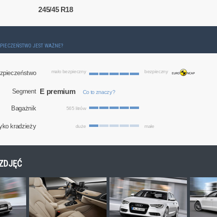
245/45 R18
ZPIECZEŃSTWO JEST WAŻNE?
mało bezpieczny
bezpieczny
zpieczeństwo
E premium
Segment
Co to znaczy?
Bagażnik
565 litrów
yko kradzieży
duże
małe
 ZDJĘĆ