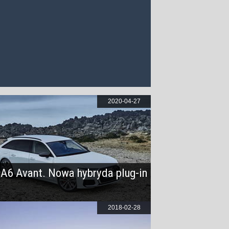
2020-04-27
 A6 Avant. Nowa hybryda plug-in
2018-02-28