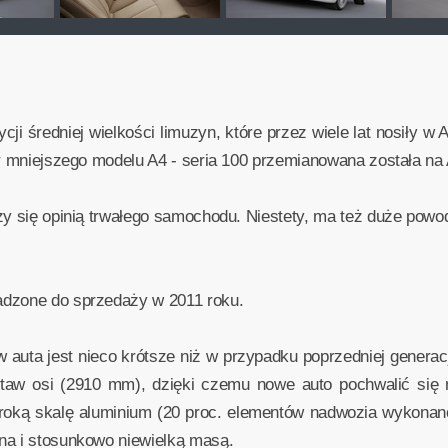
cji średniej wielkości limuzyn, które przez wiele lat nosiły w
ór mniejszego modelu A4 - seria 100 przemianowana została na
zy się opinią trwałego samochodu. Niestety, ma też duże powod
adzone do sprzedaży w 2011 roku.
auta jest nieco krótsze niż w przypadku poprzedniej generacj
taw osi (2910 mm), dzięki czemu nowe auto pochwalić się
roką skalę aluminium (20 proc. elementów nadwozia wykonan
na i stosunkowo niewielką masą.