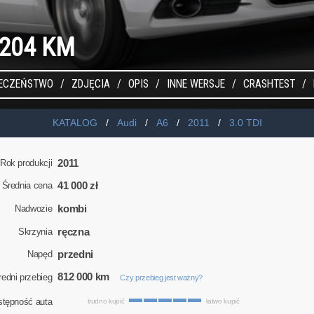
I 204 KM
IECZEŃSTWO
ZDJĘCIA
OPIS
INNE WERSJE
CRASHTEST
KATALOG
Audi
A6
2011
3.0 TDI
2011
Rok produkcji
41 000 zł
Średnia cena
kombi
Nadwozie
ręczna
Skrzynia
przedni
Napęd
812 000 km
redni przebieg
Czy przebieg jest ważny?
stępność auta
trudno kupić
łatwo kupić