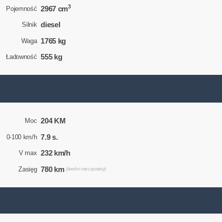
3
2967 cm
Pojemność
diesel
Silnik
1765 kg
Waga
555 kg
Ładowność
204 KM
Moc
7.9 s.
0-100 km/h
232 km/h
V max
780 km
Zasięg
(średni rzeczywisty)