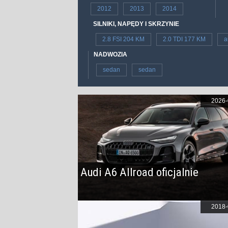
2012
2013
2014
SILNIKI, NAPĘDY I SKRZYNIE
2.8 FSI 204 KM
2.0 TDI 177 KM
a
NADWOZIA
sedan
sedan
2026-
Audi A6 Allroad oficjalnie
2018-