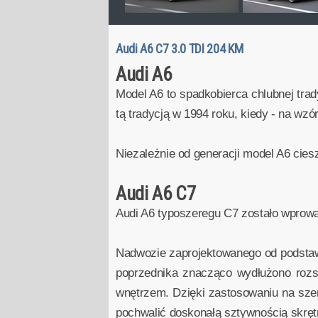
Audi A6 C7 3.0 TDI 204 KM
Audi A6
Model A6 to spadkobierca chlubnej trady
tą tradycją w 1994 roku, kiedy - na wz
Niezależnie od generacji model A6 cies
Audi A6 C7
Audi A6 typoszeregu C7 zostało wprow
Nadwozie zaprojektowanego od podstaw 
poprzednika znacząco wydłużono rozs
wnętrzem. Dzięki zastosowaniu na sze
pochwalić doskonałą sztywnością skręt