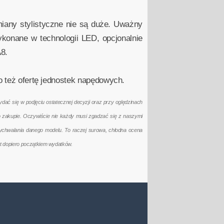
miany stylistyczne nie są duże. Uważny
ykonane w technologii LED, opcjonalnie
8.
o też ofertę jednostek napędowych.
ać się w podjęciu ostatecznej decyzji oraz przy oględzinach
po zakupie. Oczywiście nie każdy musi zgadzać się z naszymi
ychwalania danego modelu. To raczej surowa, chłodna ocena
t dopiero początkiem wydatków.