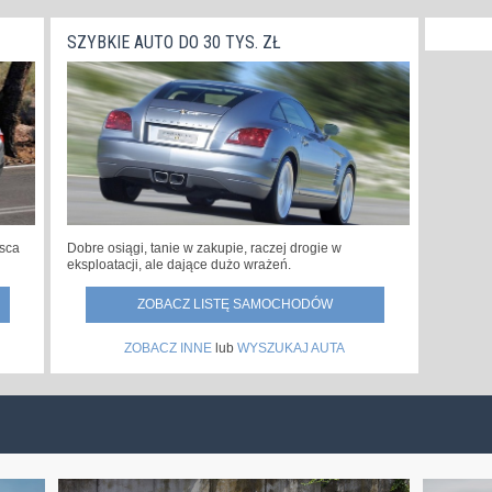
SZYBKIE AUTO DO 30 TYS. ZŁ
jsca
Dobre osiągi, tanie w zakupie, raczej drogie w
eksploatacji, ale dające dużo wrażeń.
ZOBACZ LISTĘ SAMOCHODÓW
ZOBACZ INNE
lub
WYSZUKAJ AUTA