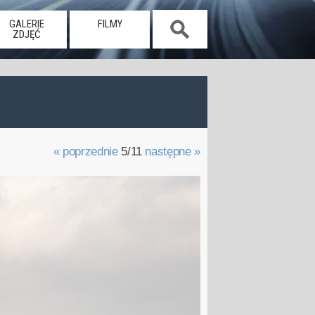
GALERIE
FILMY
ZDJĘĆ
« poprzednie
5/11
następne »