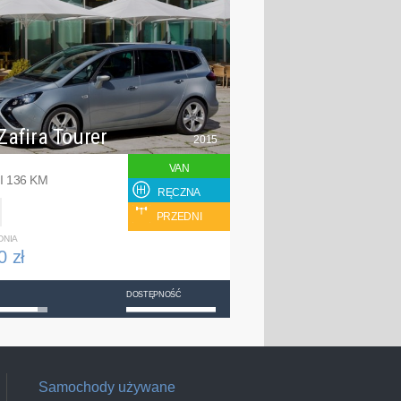
Zafira Tourer
2015
VAN
I 136 KM
RĘCZNA
PRZEDNI
DNIA
0 zł
DOSTĘPNOŚĆ
Samochody używane