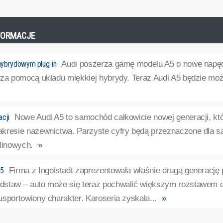
INFORMACJE
hybrydowym plug-in
Audi poszerza gamę modelu A5 o nowe napędy
 za pomocą układu miękkiej hybrydy. Teraz Audi A5 będzie mo
acji
Nowe Audi A5 to samochód całkowicie nowej generacji, kt
kresie nazewnictwa. Parzyste cyfry będą przeznaczone dla 
linowych.
»
S5
Firma z Ingolstadt zaprezentowała właśnie drugą generacj
staw – auto może się teraz pochwalić większym rozstawem o
sportowiony charakter. Karoseria zyskała...
»