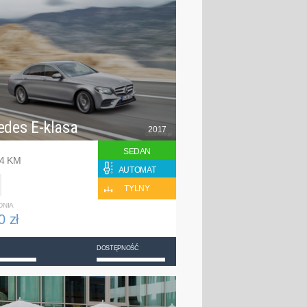
edes E-klasa
2017
SEDAN
94 KM
AUTOMAT
TYLNY
DNIA
0 zł
DOSTĘPNOŚĆ