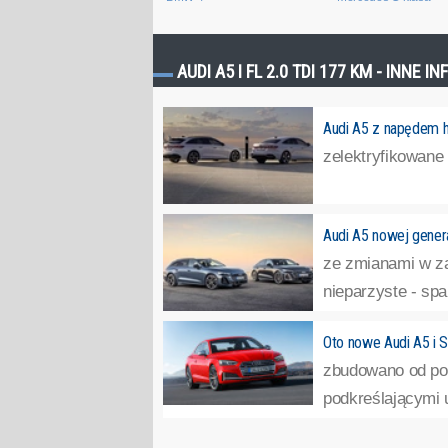
AUDI A5 I FL 2.0 TDI 177 KM - INNE 
Audi A5 z napędem 
zelektryfikowane
Audi A5 nowej gener
ze zmianami w za
nieparzyste - spa
Oto nowe Audi A5 i 
zbudowano od pod
podkreślającymi u