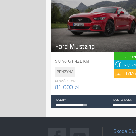
Ford Mustang
COUP
5.0 V8 GT 421 KM
RĘCZN
BENZYNA
TYLN
CENA ŚREDNIA
81 000 zł
OCENY
DOSTĘPNOŚĆ
Skoda Su