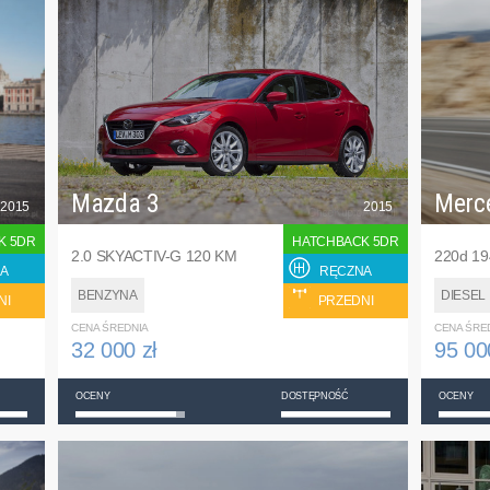
Mazda 3
Merc
2015
2015
K 5DR
HATCHBACK 5DR
2.0 SKYACTIV-G 120 KM
220d 1
A
RĘCZNA
BENZYNA
DIESEL
NI
PRZEDNI
CENA ŚREDNIA
CENA ŚRE
32 000 zł
95 00
OCENY
DOSTĘPNOŚĆ
OCENY