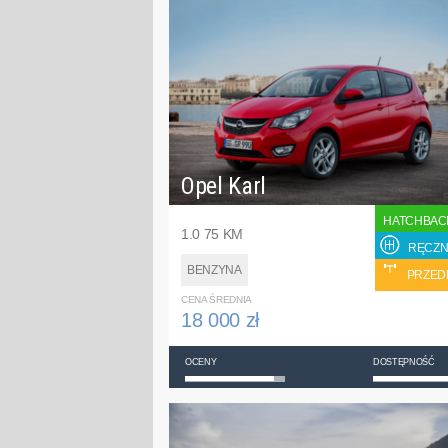
Opel Karl
HATCHBAC
1.0 75 KM
RĘCZN
BENZYNA
PRZED
CENA ŚREDNIA
18 000 zł
OCENY
DOSTĘPNOŚĆ