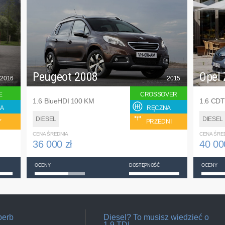
Peugeot 2008
Opel 
2016
2015
E
CROSSOVER
1.6 BlueHDI 100 KM
1.6 CDT
A
RĘCZNA
DIESEL
DIESEL
Y
PRZEDNI
CENA ŚREDNIA
CENA ŚRE
36 000 zł
40 00
OCENY
DOSTĘPNOŚĆ
OCENY
perb
Diesel? To musisz wiedzieć o
1,9 TDI