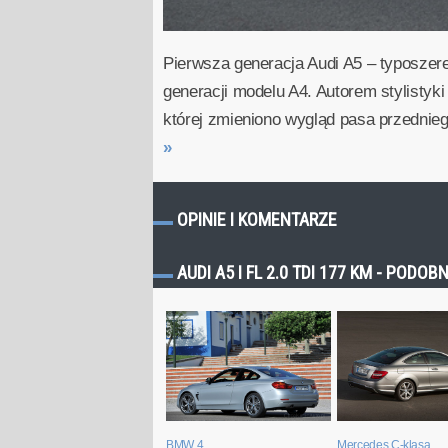
Pierwsza generacja Audi A5 – typosze
generacji modelu A4. Autorem stylisty
której zmieniono wygląd pasa przedniego
»
OPINIE I KOMENTARZE
AUDI A5 I FL 2.0 TDI 177 KM - POD
BMW 4
Mercedes C-klasa