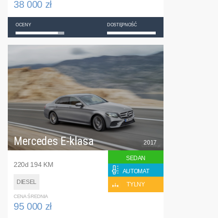
38 000 zł
OCENY
DOSTĘPNOŚĆ
Mercedes E-klasa
2017
SEDAN
220d 194 KM
AUTOMAT
DIESEL
TYLNY
CENA ŚREDNIA
95 000 zł