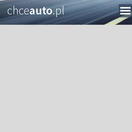
chce
auto
.pl