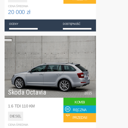
CENA ŚREDNIA
20 000 zł
OCENY
DOSTĘPNOŚĆ
Skoda Octavia
2015
KOMBI
1.6 TDI 110 KM
RĘCZNA
DIESEL
PRZEDNI
CENA ŚREDNIA