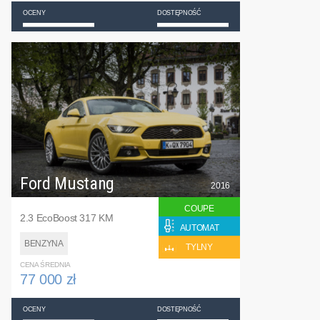
OCENY
DOSTĘPNOŚĆ
Ford Mustang
2016
COUPE
2.3 EcoBoost 317 KM
AUTOMAT
BENZYNA
TYLNY
CENA ŚREDNIA
77 000 zł
OCENY
DOSTĘPNOŚĆ