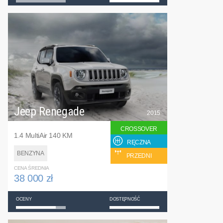
Jeep Renegade
2015
CROSSOVER
1.4 MultiAir 140 KM
RĘCZNA
BENZYNA
PRZEDNI
CENA ŚREDNIA
38 000 zł
OCENY
DOSTĘPNOŚĆ