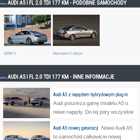
AUDI A5 I FL 2.0 TDI 177 KM - PODOBNE SAMOCHODY
BMW 4
Mercedes C-klasa
AUDI A5 I FL 2.0 TDI 177 KM - INNE INFORMACJE
Audi A5 z napędem hybrydowym plug-in
Audi poszerza gamę modelu A5 o
nowe napędy. Do tej pory wszystkie
napędy były zelektryfikowane za
Audi A5 nowej generacji
Nowe Audi A5
pomocą układu miękkiej hybrydy. Teraz Audi A5 będzie
to samochód całkowicie nowej
można również podłączyć do prądu.
»