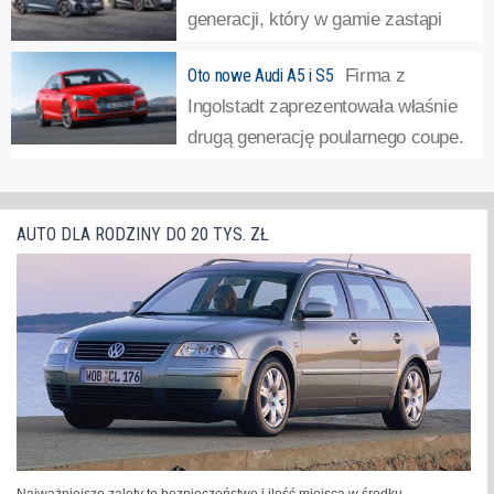
generacji, który w gamie zastąpi
A4. Ma to związek ze zmianami w
Oto nowe Audi A5 i S5
Firma z
zakresie nazewnictwa. Parzyste cyfry będą przeznaczone
Ingolstadt zaprezentowała właśnie
dla samochodów elektrycznych, a nieparzyste -
drugą generację poularnego coupe.
spalinowych.
»
Samochód zbudowano od podstaw – auto może się teraz
pochwalić większym rozstawem osi i skróconymi zwisami
podkreślającymi usportowiony charakter. Karoseria
AUTO DLA RODZINY DO 20 TYS. ZŁ
zyskała...
»
Najważniejsze zalety to bezpieczeństwo i ilość miejsca w środku.