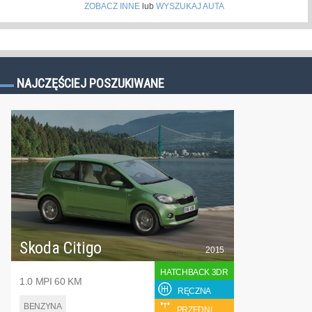
ZOBACZ INNE
lub
WYSZUKAJ AUTA
NAJCZĘŚCIEJ POSZUKIWANE
Skoda Citigo
2015
HATCHBACK 3DR
1.0 MPI 60 KM
RĘCZNA
BENZYNA
PRZEDNI