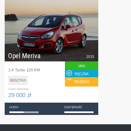
Opel Meriva
2015
VAN
1.4 Turbo 120 KM
RĘCZNA
BENZYNA
PRZEDNI
CENA ŚREDNIA
29 000 zł
OCENY
DOSTĘPNOŚĆ