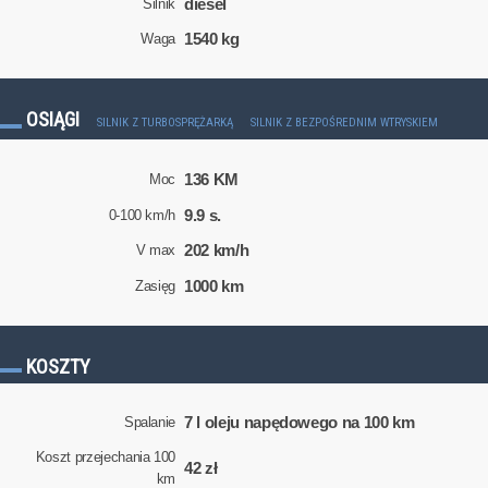
diesel
Silnik
1540 kg
Waga
OSIĄGI
SILNIK Z TURBOSPRĘŻARKĄ
SILNIK Z BEZPOŚREDNIM WTRYSKIEM
136 KM
Moc
9.9 s.
0-100 km/h
202 km/h
V max
1000 km
Zasięg
KOSZTY
7 l oleju napędowego na 100 km
Spalanie
Koszt przejechania 100
42 zł
km