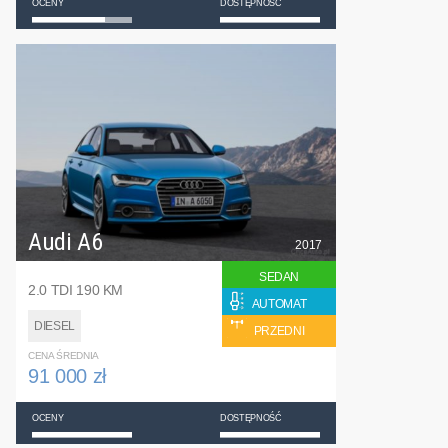
OCENY
DOSTĘPNOŚĆ
Audi A6
2017
SEDAN
2.0 TDI 190 KM
AUTOMAT
DIESEL
PRZEDNI
CENA ŚREDNIA
91 000 zł
OCENY
DOSTĘPNOŚĆ