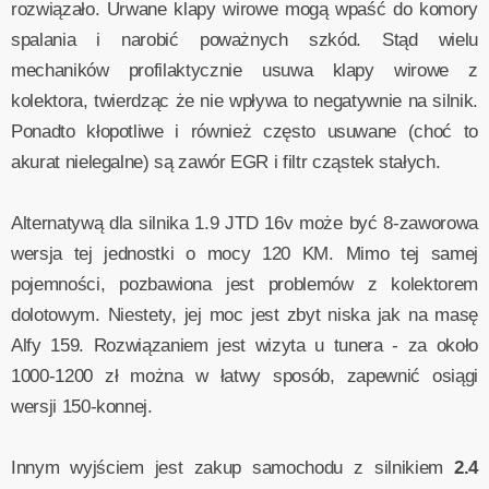
rozwiązało. Urwane klapy wirowe mogą wpaść do komory
spalania i narobić poważnych szkód. Stąd wielu
mechaników profilaktycznie usuwa klapy wirowe z
kolektora, twierdząc że nie wpływa to negatywnie na silnik.
Ponadto kłopotliwe i również często usuwane (choć to
akurat nielegalne) są zawór EGR i filtr cząstek stałych.
Alternatywą dla silnika 1.9 JTD 16v może być 8-zaworowa
wersja tej jednostki o mocy 120 KM. Mimo tej samej
pojemności, pozbawiona jest problemów z kolektorem
dolotowym. Niestety, jej moc jest zbyt niska jak na masę
Alfy 159. Rozwiązaniem jest wizyta u tunera - za około
1000-1200 zł można w łatwy sposób, zapewnić osiągi
wersji 150-konnej.
Innym wyjściem jest zakup samochodu z silnikiem
2.4