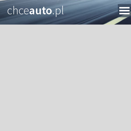
chce
auto
.pl