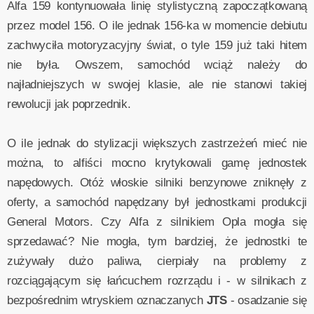
Alfa 159 kontynuowała linię stylistyczną zapoczątkowaną
przez model 156. O ile jednak 156-ka w momencie debiutu
zachwyciła motoryzacyjny świat, o tyle 159 już taki hitem
nie była. Owszem, samochód wciąż należy do
najładniejszych w swojej klasie, ale nie stanowi takiej
rewolucji jak poprzednik.
O ile jednak do stylizacji większych zastrzeżeń mieć nie
można, to alfiści mocno krytykowali gamę jednostek
napędowych. Otóż włoskie silniki benzynowe zniknęły z
oferty, a samochód napędzany był jednostkami produkcji
General Motors. Czy Alfa z silnikiem Opla mogła się
sprzedawać? Nie mogła, tym bardziej, że jednostki te
zużywały dużo paliwa, cierpiały na problemy z
rozciągającym się łańcuchem rozrządu i - w silnikach z
bezpośrednim wtryskiem oznaczanych
JTS
- osadzanie się