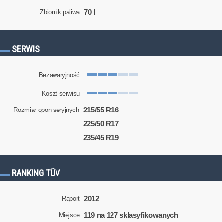
70 l
Zbiornik paliwa
SERWIS
Bezawaryjność
Koszt serwisu
215/55 R16
Rozmiar opon seryjnych
225/50 R17
235/45 R19
RANKING TÜV
2012
Raport
119 na 127 sklasyfikowanych
Miejsce