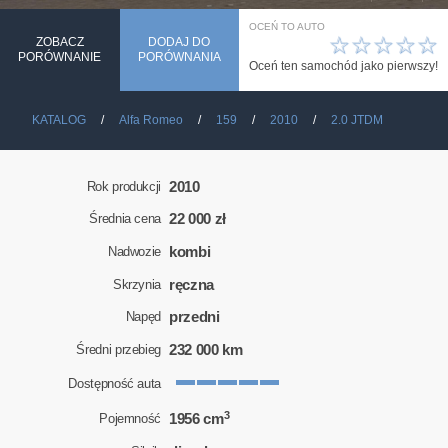
OCEŃ TO AUTO
☆
☆
☆
☆
☆
ZOBACZ
DODAJ DO
PORÓWNANIE
PORÓWNANIA
Oceń ten samochód jako pierwszy!
KATALOG
Alfa Romeo
159
2010
2.0 JTDM
2010
Rok produkcji
22 000 zł
Średnia cena
kombi
Nadwozie
ręczna
Skrzynia
przedni
Napęd
232 000 km
Średni przebieg
Dostępność auta
3
1956 cm
Pojemność