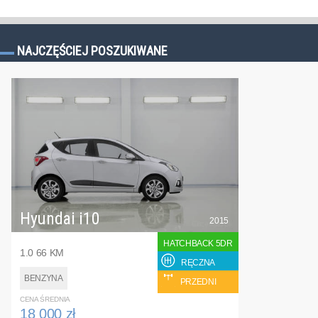
NAJCZĘŚCIEJ POSZUKIWANE
Hyundai i10
2015
HATCHBACK 5DR
1.0 66 KM
RĘCZNA
BENZYNA
PRZEDNI
CENA ŚREDNIA
18 000 zł