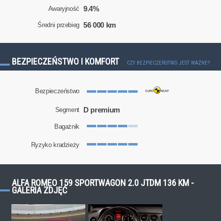
9.4%
Awaryjność
56 000 km
Średni przebieg
BEZPIECZEŃSTWO I KOMFORT
CZY BEZPIECZEŃSTWO JEST WAŻNE?
Bezpieczeństwo
D premium
Segment
Bagażnik
Ryzyko kradzieży
ALFA ROMEO 159 SPORTWAGON 2.0 JTDM 136 KM -
GALERIA ZDJĘĆ