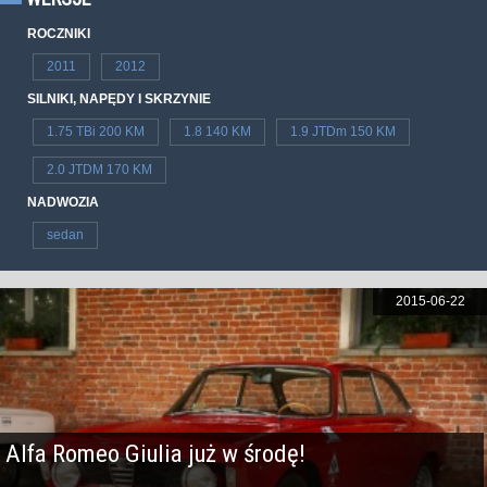
ROCZNIKI
2011
2012
SILNIKI, NAPĘDY I SKRZYNIE
1.75 TBi 200 KM
1.8 140 KM
1.9 JTDm 150 KM
2.0 JTDM 170 KM
NADWOZIA
sedan
2015-06-22
Alfa Romeo Giulia już w środę!