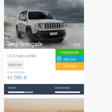
Jeep Renegade
2016
CROSSOVER
1.6 E-TorQ 110 KM
RĘCZNA
BENZYNA
PRZEDNI
CENA ŚREDNIA
41 000 zł
OCENY
DOSTĘPNOŚĆ