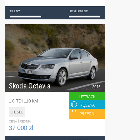
OCENY
DOSTĘPNOŚĆ
Skoda Octavia
2015
LIFTBACK
1.6 TDI 110 KM
RĘCZNA
DIESEL
PRZEDNI
CENA ŚREDNIA
37 000 zł