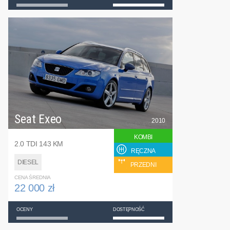
Seat Exeo
2010
KOMBI
2.0 TDI 143 KM
RĘCZNA
DIESEL
PRZEDNI
CENA ŚREDNIA
22 000 zł
OCENY
DOSTĘPNOŚĆ