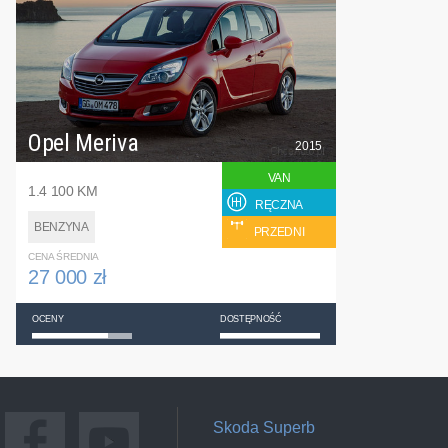
Opel Meriva
2015
VAN
1.4 100 KM
RĘCZNA
BENZYNA
PRZEDNI
CENA ŚREDNIA
27 000 zł
OCENY
DOSTĘPNOŚĆ
Skoda Superb