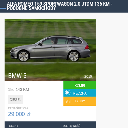
ALFA ROMEO 159 SPORTWAGON 2.0 JTDM 136 KM -
PODOBNE SAMOCHODY
BMW 3
2010
KOMBI
18d 143 KM
RĘCZNA
DIESEL
TYLNY
CENA ŚREDNIA
29 000 zł
OCENY
DOSTĘPNOŚĆ