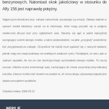
benzynowych. Natomiast skok jakościowy w stosunku do
Alfy 156 jest naprawdę potężny.
Najgorszymi doradcami przy zakupie samochodu używanego są emocje. Dlatego właśnie w
opisach modeli kładziemy nacisk na te informacje, które mogą przydać się w podjęciu
ostatecznej decyzji oraz przy oględzinach auta. Staramy się ująć w opisie najczęściej
występujące usterki danego modelu, a także podpowiedzieć, na jakie „przygody” powinniśmy
być przygotowani po zakupie. Oczywiście nie każdy musi zgadzać się z naszymi opiniami,
jednak mają one swoje podstawy we wnikliwych analizach rynku. Pamiętajcie, że nasz opis w
żadnym wypadku nie ma na celu bezkrytycznego wychwalania danego modelu. To raczej
surowa, chłodna ocena konkretnego auta, zachęcająca do równie pesymistycznej kalkulacji
kosztów. Zawsze trzeba mieć bowiem na uwadze to, że cena zakupu używanego pojazdu jest
dopiero początkiem wydatków.
Ostatnia zmiana: 2026-03-12
WERSJE