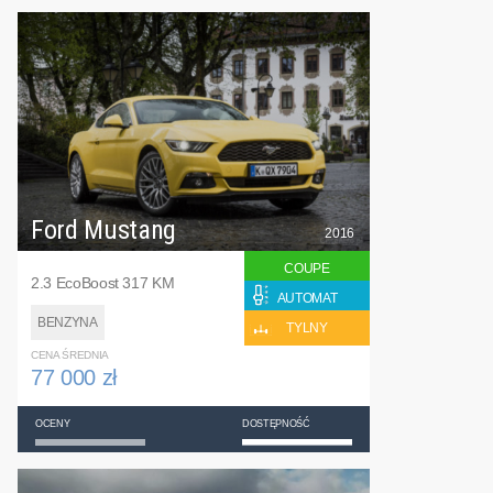
Ford Mustang
2016
COUPE
2.3 EcoBoost 317 KM
AUTOMAT
BENZYNA
TYLNY
CENA ŚREDNIA
77 000 zł
OCENY
DOSTĘPNOŚĆ