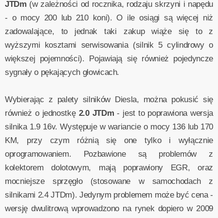
JTDm
(w zależności od rocznika, rodzaju skrzyni i napędu
- o mocy 200 lub 210 koni). O ile osiągi są więcej niż
zadowalające, to jednak taki zakup wiąże się to z
wyższymi kosztami serwisowania (silnik 5 cylindrowy o
większej pojemności). Pojawiają się również pojedyncze
sygnały o pękających głowicach.
Wybierając z palety silników Diesla, można pokusić się
również o jednostkę
2.0 JTDm
- jest to poprawiona wersja
silnika 1.9 16v. Występuje w wariancie o mocy 136 lub 170
KM, przy czym różnią się one tylko i wyłącznie
oprogramowaniem. Pozbawione są problemów z
kolektorem dolotowym, mają poprawiony EGR, oraz
mocniejsze sprzęgło (stosowane w samochodach z
silnikami 2.4 JTDm). Jedynym problemem może być cena -
wersję dwulitrową wprowadzono na rynek dopiero w 2009