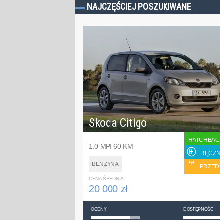
NAJCZĘŚCIEJ POSZUKIWANE
Skoda Citigo
HATCHBAC
1.0 MPI 60 KM
RĘCZN
BENZYNA
PRZED
CENA ŚREDNIA
20 000 zł
OCENY
DOSTĘPNOŚĆ