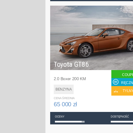
Toyota GT86
COUP
2.0 Boxer 200 KM
RĘCZN
BENZYNA
TYLN
CENA ŚREDNIA
65 000 zł
OCENY
DOSTĘPNOŚĆ