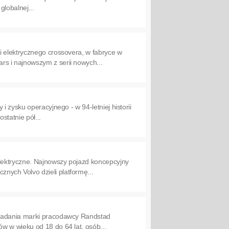
globalnej...
i elektrycznego crossovera, w fabryce w
s i najnowszym z serii nowych...
 zysku operacyjnego - w 94-letniej historii
tatnie pół...
lektryczne. Najnowszy pojazd koncepcyjny
ych Volvo dzieli platformę...
 badania marki pracodawcy Randstad
w w wieku od 18 do 64 lat, osób...