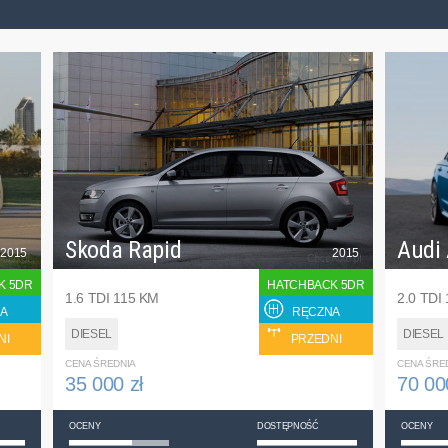
Skoda Rapid
Audi
2015
2015
K 5DR
HATCHBACK 5DR
1.6 TDI 115 KM
2.0 TDI
A
RĘCZNA
DIESEL
DIESEL
NI
PRZEDNI
CENA ŚREDNIA
CENA ŚRE
35 000 zł
70 00
OCENY
DOSTĘPNOŚĆ
OCENY