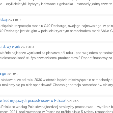
 – czyli elektryki i hybrydy ładowane z gniazdka – stanowiły jedną czwartą 
dukcji
2021-10-18
 oficjalnie rozpoczęło modelu C40 Recharge, swojego najnowszego, w pełn
40 Recharge jest drugim w pełni elektrycznym samochodem marki Volvo Car
kordowy wynik
2021-08-13
 właśnie najlepsze wynikami za pierwsze pół roku - pod względem sprzedaży i
 elektromobilność służya szwedzkiemu producentowi? Raport finansowy za os
arge
2021-07-01
 niedawno, że od roku 2030 w ofercie będzie mieć wyłącznie samochody e
o możemy się po nich spodziewać! Obecna generacja samochodów elektryczn
en wśród najepszych pracodawców w Polsce!
2021-06-23
 Polska to według Polaków najbardziej atrakcyjny pracodawca – wynika z
rch 2021, realizowanego w Polsce na próbie blisko 5 tysięcy respondentó