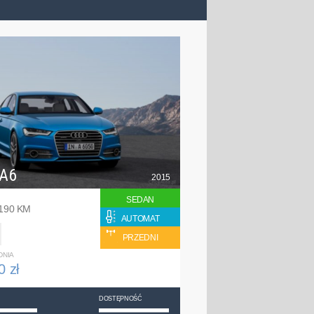
 A6
2015
SEDAN
 190 KM
AUTOMAT
PRZEDNI
DNIA
0 zł
DOSTĘPNOŚĆ