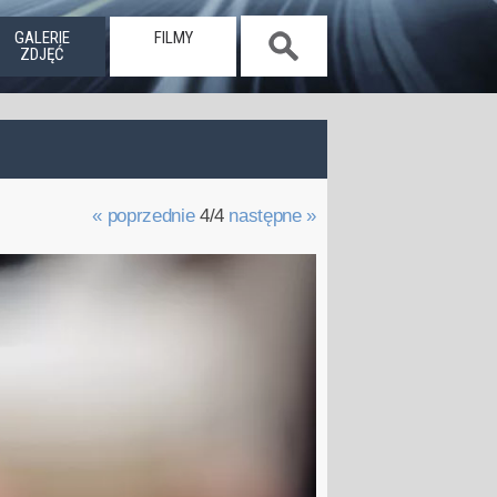
GALERIE
FILMY
ZDJĘĆ
« poprzednie
4/4
następne »