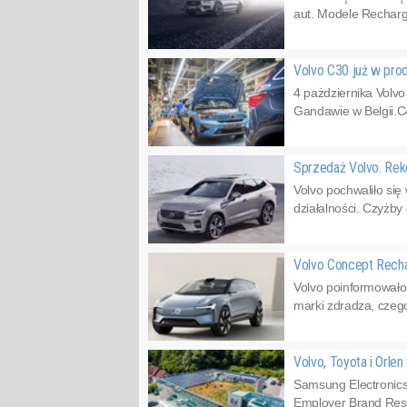
aut. Modele Recharge
Volvo C30 już w pro
4 pażdziernika Volvo
Gandawie w Belgii.C
Sprzedaż Volvo. Re
Volvo pochwaliło się
działalności. Czyżby
Volvo Concept Rech
Volvo poinformowało
marki zdradza, czeg
Volvo, Toyota i Orl
Samsung Electronics
Employer Brand Resea