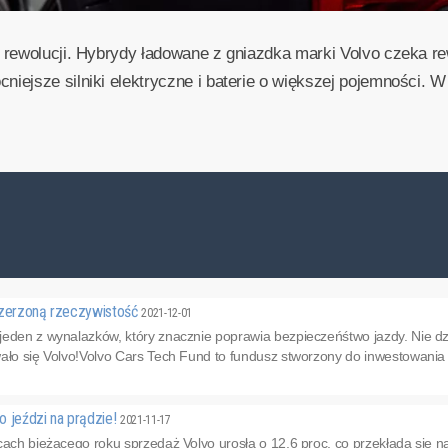
 rewolucji. Hybrydy ładowane z gniazdka marki Volvo czeka re
ejsze silniki elektryczne i baterie o większej pojemności. W 
szerzoną rzeczywistość
2021-12-01
jeden z wynalazków, który znacznie poprawia bezpieczeńśtwo jazdy. Nie dz
ało się Volvo!Volvo Cars Tech Fund to fundusz stworzony do inwestowania 
o jeździ na prądzie!
2021-11-17
cach bieżącego roku sprzedaż Volvo urosła o 12,6 proc, co przekłada się 