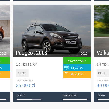
Peugeot 2008
Volk
2015
2015
E
CROSSOVER
1.6 HDI 92 KM
1.6 TDI
A
RĘCZNA
DIESEL
DIESEL
Y
PRZEDNI
CENA ŚREDNIA
CENA ŚRE
35 000 zł
40 00
OCENY
DOSTĘPNOŚĆ
OCENY