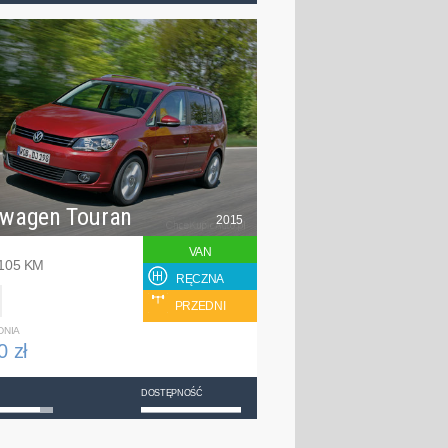
swagen Touran
2015
VAN
 105 KM
RĘCZNA
PRZEDNI
DNIA
0 zł
DOSTĘPNOŚĆ