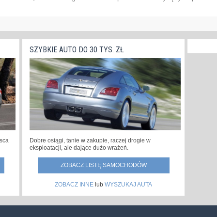
SZYBKIE AUTO DO 30 TYS. ZŁ
jsca
Dobre osiągi, tanie w zakupie, raczej drogie w
eksploatacji, ale dające dużo wrażeń.
ZOBACZ LISTĘ SAMOCHODÓW
ZOBACZ INNE
lub
WYSZUKAJ AUTA