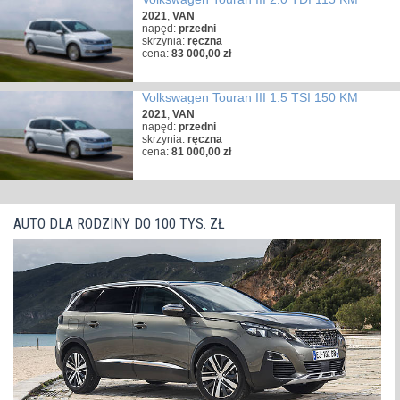
2021
,
VAN
napęd:
przedni
skrzynia:
ręczna
cena:
83 000,00 zł
Volkswagen Touran III 1.5 TSI 150 KM
2021
,
VAN
napęd:
przedni
skrzynia:
ręczna
cena:
81 000,00 zł
AUTO DLA RODZINY DO 100 TYS. ZŁ