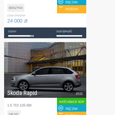
RĘCZNA
BENZYNA
PRZEDNI
CENA ŚREDNIA
24 000 zł
OCENY
DOSTĘPNOŚĆ
Skoda Rapid
2015
HATCHBACK 5DR
1.6 TDI 105 KM
RĘCZNA
DIESEL