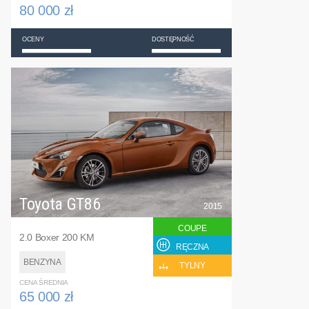
80 000 zł
OCENY
DOSTĘPNOŚĆ
Toyota GT86
2015
COUPE
2.0 Boxer 200 KM
RĘCZNA
BENZYNA
TYLNY
CENA ŚREDNIA
65 000 zł