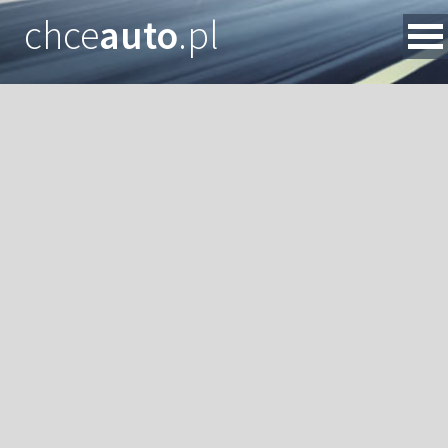
chce
auto
.pl