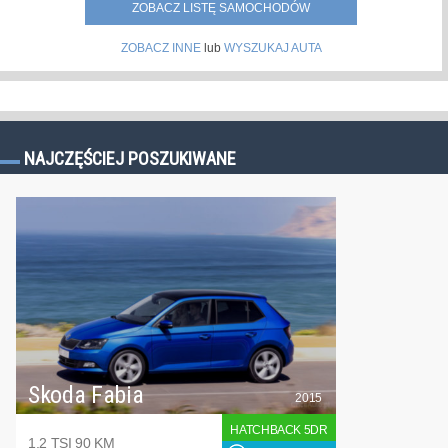
ZOBACZ LISTĘ SAMOCHODÓW
ZOBACZ INNE
lub
WYSZUKAJ AUTA
NAJCZĘŚCIEJ POSZUKIWANE
Skoda Fabia
2015
HATCHBACK 5DR
1.2 TSI 90 KM