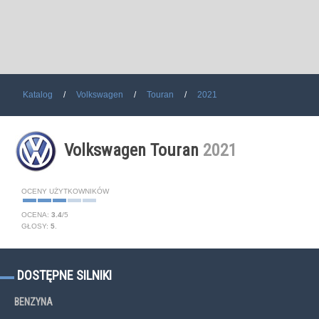
Katalog
Volkswagen
Touran
2021
Volkswagen Touran
2021
OCENY UŻYTKOWNIKÓW
OCENA:
3.4
/
5
GŁOSY:
5
.
DOSTĘPNE SILNIKI
BENZYNA