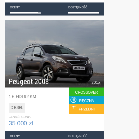
OCENY
DOSTĘPNOŚĆ
Peugeot 2008
2015
CROSSOVER
1.6 HDI 92 KM
RĘCZNA
DIESEL
PRZEDNI
CENA ŚREDNIA
35 000 zł
OCENY
DOSTĘPNOŚĆ