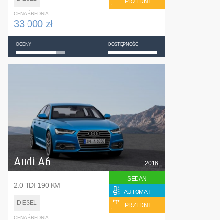
PRZEDNI
CENA ŚREDNIA
33 000 zł
OCENY
DOSTĘPNOŚĆ
Audi A6
2016
SEDAN
2.0 TDI 190 KM
AUTOMAT
DIESEL
PRZEDNI
CENA ŚREDNIA