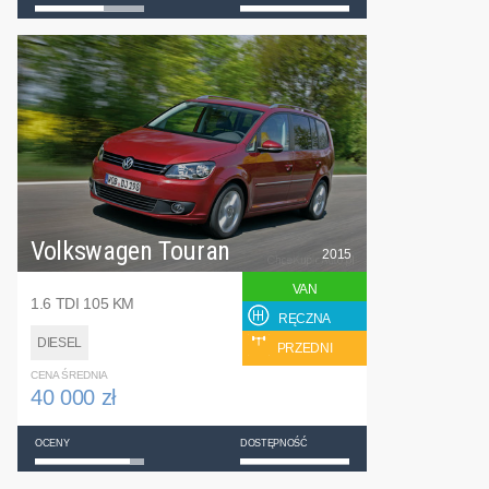
Volkswagen Touran
2015
VAN
1.6 TDI 105 KM
RĘCZNA
DIESEL
PRZEDNI
CENA ŚREDNIA
40 000 zł
OCENY
DOSTĘPNOŚĆ