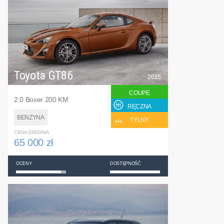
Toyota GT86
2015
COUPE
2.0 Boxer 200 KM
RĘCZNA
BENZYNA
TYLNY
CENA ŚREDNIA
65 000 zł
OCENY
DOSTĘPNOŚĆ