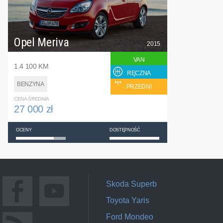
Opel Meriva
2015
VAN
1.4 100 KM
RĘCZNA
BENZYNA
PRZEDNI
CENA ŚREDNIA
27 000 zł
OCENY
DOSTĘPNOŚĆ
Skoda Superb
Toyota Yaris
Ford Mondeo