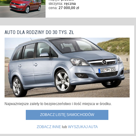
skrzynia:
ręczna
cena:
27 000,00 zł
AUTO DLA RODZINY DO 30 TYS. ZŁ
Najważniejsze zalety to bezpieczeństwo i ilość miejsca w środku.
ZOBACZ LISTĘ SAMOCHODÓW
ZOBACZ INNE
lub
WYSZUKAJ AUTA