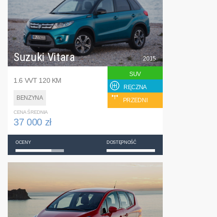
Suzuki Vitara
2015
SUV
1.6 VVT 120 KM
RĘCZNA
BENZYNA
PRZEDNI
CENA ŚREDNIA
37 000 zł
OCENY
DOSTĘPNOŚĆ