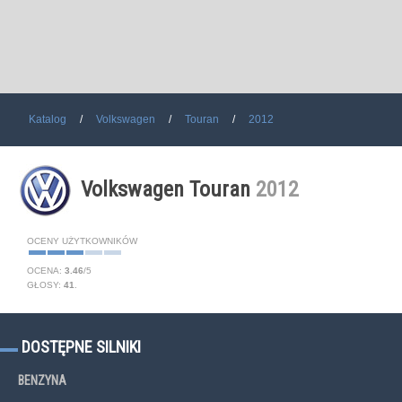
Katalog
Volkswagen
Touran
2012
Volkswagen Touran
2012
OCENY UŻYTKOWNIKÓW
OCENA:
3.46
/
5
GŁOSY:
41
.
DOSTĘPNE SILNIKI
BENZYNA