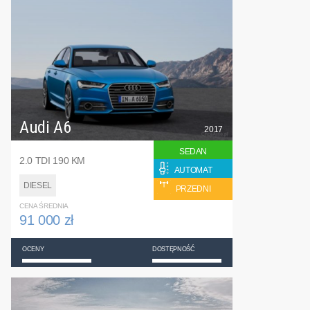
Audi A6
2017
SEDAN
2.0 TDI 190 KM
AUTOMAT
DIESEL
PRZEDNI
CENA ŚREDNIA
91 000 zł
OCENY
DOSTĘPNOŚĆ