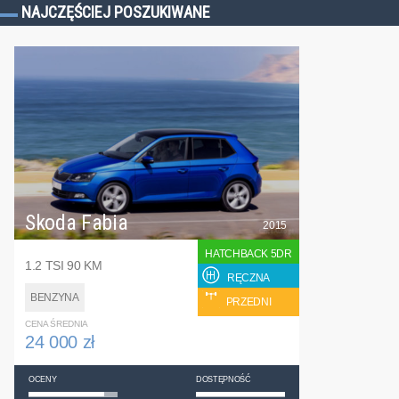
NAJCZĘŚCIEJ POSZUKIWANE
Skoda Fabia
2015
HATCHBACK 5DR
1.2 TSI 90 KM
RĘCZNA
BENZYNA
PRZEDNI
CENA ŚREDNIA
24 000 zł
OCENY
DOSTĘPNOŚĆ