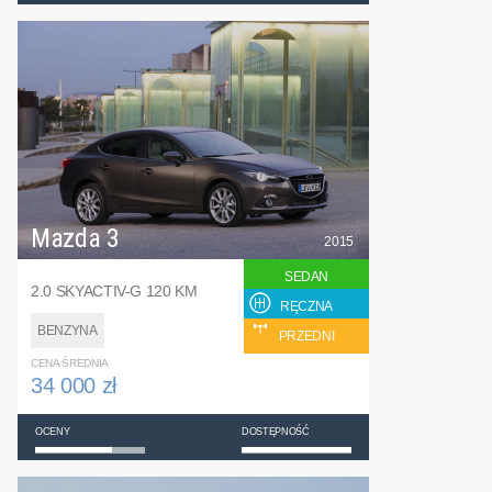
Mazda 3
2015
SEDAN
2.0 SKYACTIV-G 120 KM
RĘCZNA
BENZYNA
PRZEDNI
CENA ŚREDNIA
34 000 zł
OCENY
DOSTĘPNOŚĆ