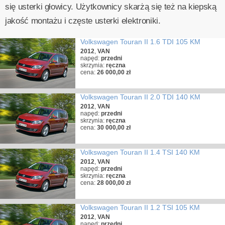
się usterki głowicy. Użytkownicy skarżą się też na kiepską
jakość montażu i częste usterki elektroniki.
Volkswagen Touran II 1.6 TDI 105 KM
2012
,
VAN
napęd:
przedni
skrzynia:
ręczna
cena:
26 000,00 zł
Volkswagen Touran II 2.0 TDI 140 KM
2012
,
VAN
napęd:
przedni
skrzynia:
ręczna
cena:
30 000,00 zł
Volkswagen Touran II 1.4 TSI 140 KM
2012
,
VAN
napęd:
przedni
skrzynia:
ręczna
cena:
28 000,00 zł
Volkswagen Touran II 1.2 TSI 105 KM
2012
,
VAN
napęd:
przedni