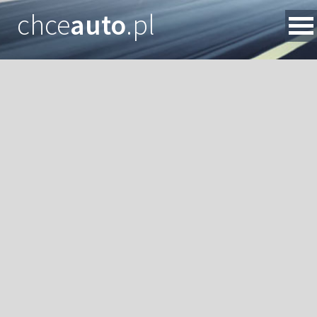
chce
auto
.pl