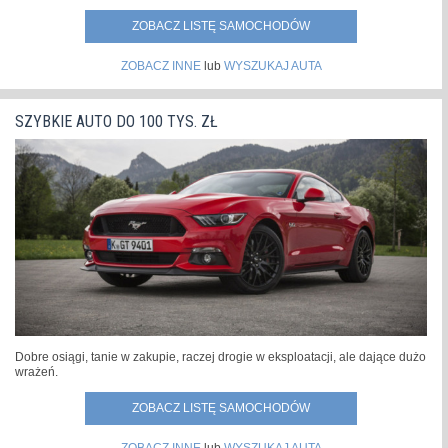
ZOBACZ LISTĘ SAMOCHODÓW
ZOBACZ INNE
lub
WYSZUKAJ AUTA
SZYBKIE AUTO DO 100 TYS. ZŁ
Dobre osiągi, tanie w zakupie, raczej drogie w eksploatacji, ale dające dużo
wrażeń.
ZOBACZ LISTĘ SAMOCHODÓW
ZOBACZ INNE
lub
WYSZUKAJ AUTA