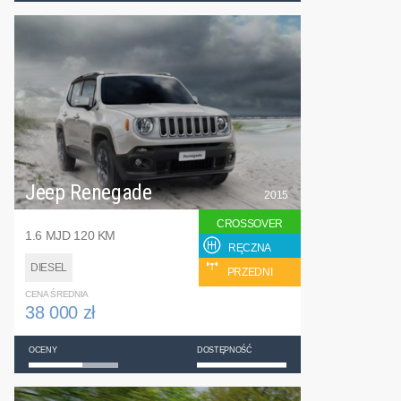
Jeep Renegade
2015
CROSSOVER
1.6 MJD 120 KM
RĘCZNA
DIESEL
PRZEDNI
CENA ŚREDNIA
38 000 zł
OCENY
DOSTĘPNOŚĆ