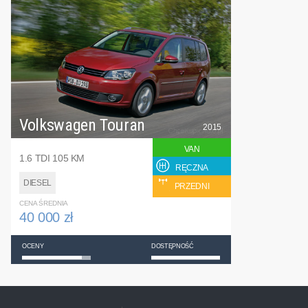
Volkswagen Touran
2015
VAN
1.6 TDI 105 KM
RĘCZNA
DIESEL
PRZEDNI
CENA ŚREDNIA
40 000 zł
OCENY
DOSTĘPNOŚĆ