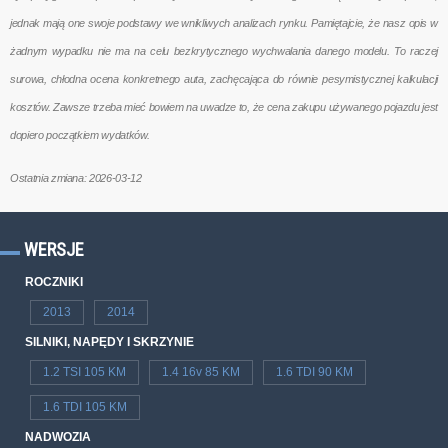
jednak mają one swoje podstawy we wnikliwych analizach rynku. Pamiętajcie, że nasz opis w
żadnym wypadku nie ma na celu bezkrytycznego wychwalania danego modelu. To raczej
surowa, chłodna ocena konkretnego auta, zachęcająca do równie pesymistycznej kalkulacji
kosztów. Zawsze trzeba mieć bowiem na uwadze to, że cena zakupu używanego pojazdu jest
dopiero początkiem wydatków.
Ostatnia zmiana: 2026-03-12
WERSJE
ROCZNIKI
2013
2014
SILNIKI, NAPĘDY I SKRZYNIE
1.2 TSI 105 KM
1.4 16v 85 KM
1.6 TDI 90 KM
1.6 TDI 105 KM
NADWOZIA