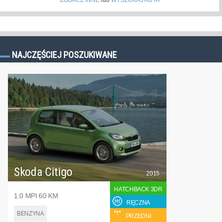
NAJCZĘŚCIEJ POSZUKIWANE
Skoda Citigo
2015
HATCHBACK 3DR
1.0 MPI 60 KM
RĘCZNA
BENZYNA
PRZEDNI