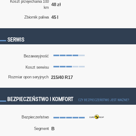
Koszt przejechania 100
48 zł
km
45 l
Zbiornik paliwa
SERWIS
Bezawaryjność
Koszt serwisu
215/40 R17
Rozmiar opon seryjnych
BEZPIECZEŃSTWO I KOMFORT
CZY BEZPIECZEŃSTWO JEST WAŻNE?
Bezpieczeństwo
B
Segment