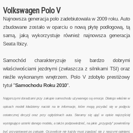
Volkswagen Polo V
Najnowsza generacja polo zadebiutowała w 2009 roku. Auto
zbudowane zostało w oparciu o nową płytę podłogową, tą
samą, jaką wykorzystuje również najnowsza generacja
Seata Ibizy.
Samochód charakteryzuje się bardzo dobrymi
właściwościami jezdnymi (zwłaszcza z silnikami TSI) oraz
nieźle wykonanym wnętrzem. Polo V zdobyło prestiżowy
tytuł "
Samochodu Roku 2010
".
Najgorszymi doradcami przy zakupie samochodu używanego są emocje. Dlatego właśnie w
opisach modeli kładziemy nacisk na te informacje, które mogą przydać się w podjęciu
ostatecznej decyzji oraz przy oględzinach auta. Staramy się ująć w opisie najczęściej
występujące usterki danego modelu, a także podpowiedzieć, na jakie „przygody” powinniśmy
być przygotowani po zakupie. Oczywiście nie każdy musi zgadzać się z naszymi opiniami,