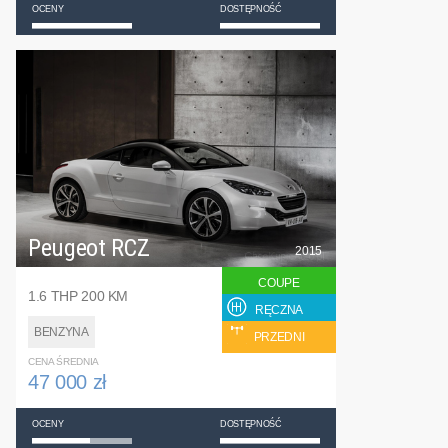
OCENY
DOSTĘPNOŚĆ
Peugeot RCZ
2015
COUPE
1.6 THP 200 KM
RĘCZNA
BENZYNA
PRZEDNI
CENA ŚREDNIA
47 000 zł
OCENY
DOSTĘPNOŚĆ