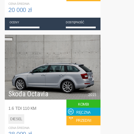
CENA ŚREDNIA
20 000 zł
OCENY
DOSTĘPNOŚĆ
Skoda Octavia
2015
KOMBI
1.6 TDI 110 KM
RĘCZNA
DIESEL
PRZEDNI
CENA ŚREDNIA
38 000 zł