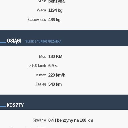
benzyna
Silnik
1194 kg
Waga
486 kg
Ładowność
OSIĄGI
SILNIK Z TURBOSPRĘŻARKĄ
180 KM
Moc
6.9 s.
0-100 km/h
229 km/h
V max
540 km
Zasięg
KOSZTY
8.4 l benzyny na 100 km
Spalanie