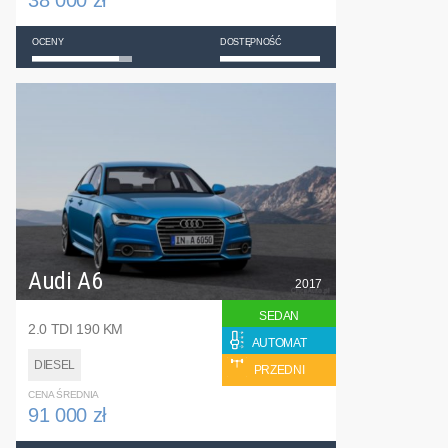
OCENY
DOSTĘPNOŚĆ
Audi A6
2017
SEDAN
2.0 TDI 190 KM
AUTOMAT
DIESEL
PRZEDNI
CENA ŚREDNIA
91 000 zł