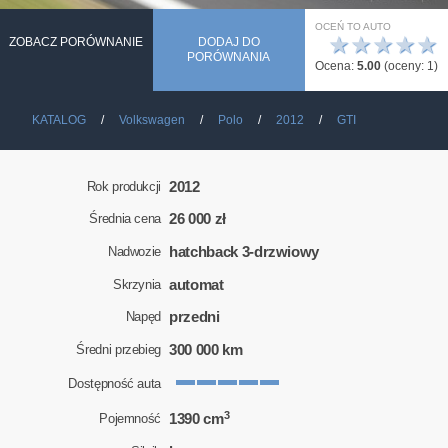
OCEŃ TO AUTO
★
★
★
★
★
ZOBACZ PORÓWNANIE
DODAJ DO
PORÓWNANIA
Ocena:
5.00
(oceny:
1
)
KATALOG
Volkswagen
Polo
2012
GTI
2012
Rok produkcji
26 000 zł
Średnia cena
hatchback 3-drzwiowy
Nadwozie
automat
Skrzynia
przedni
Napęd
300 000 km
Średni przebieg
Dostępność auta
3
1390 cm
Pojemność