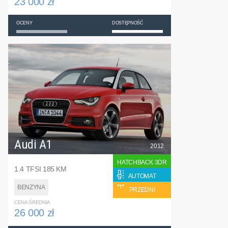
23 000 zł
OCENY
DOSTĘPNOŚĆ
Audi A1
2012
HATCHBACK 3DR
1.4 TFSI 185 KM
AUTOMAT
BENZYNA
PRZEDNI
CENA ŚREDNIA
26 000 zł