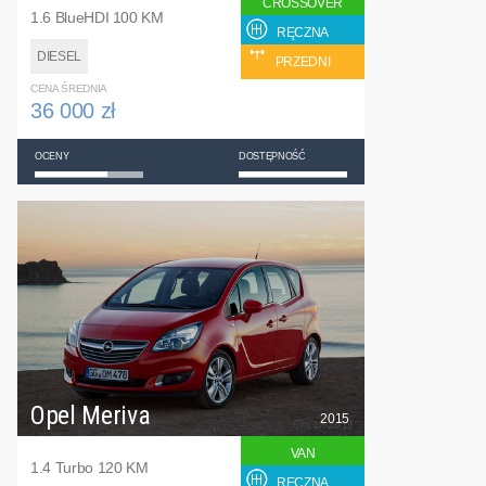
CROSSOVER
1.6 BlueHDI 100 KM
RĘCZNA
DIESEL
PRZEDNI
CENA ŚREDNIA
36 000 zł
OCENY
DOSTĘPNOŚĆ
Opel Meriva
2015
VAN
1.4 Turbo 120 KM
RĘCZNA