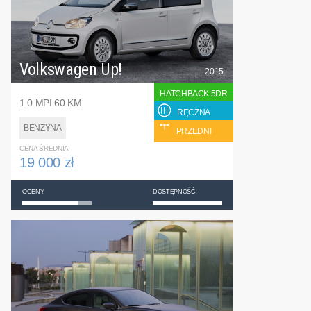
Volkswagen Up!
2015
HATCHBACK 5DR
1.0 MPI 60 KM
RĘCZNA
BENZYNA
PRZEDNI
CENA ŚREDNIA
19 000 zł
OCENY
DOSTĘPNOŚĆ