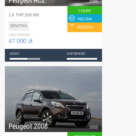
Peugeot RCZ
2015
COUPE
1.6 THP 200 KM
RĘCZNA
BENZYNA
PRZEDNI
CENA ŚREDNIA
47 000 zł
OCENY
DOSTĘPNOŚĆ
Peugeot 2008
2015