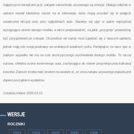
Najgorszymi doradcami przy zakupie samochodu używanego są emocje. Dlatego właśnie w
opisach modeli kładziemy nacisk na te informacje, które mogą przydać się w podjęciu
ostatecznej decyzji oraz przy oględzinach auta. Staramy się ująć w opisie najczęściej
występujące usterki danego modelu, a także podpowiedzieć, na jakie „przygody” powinniśmy
być przygotowani po zakupie. Oczywiście nie każdy musi zgadzać się z naszymi opiniami,
jednak mają one swoje podstawy we wnikliwych analizach rynku. Pamiętajcie, że nasz opis w
żadnym wypadku nie ma na celu bezkrytycznego wychwalania danego modelu. To raczej
surowa, chłodna ocena konkretnego auta, zachęcająca do równie pesymistycznej kalkulacji
kosztów. Zawsze trzeba mieć bowiem na uwadze to, że cena zakupu używanego pojazdu jest
dopiero początkiem wydatków.
Ostatnia zmiana: 2026-03-12
WERSJE
ROCZNIKI
2003
2004
2005
2006
2008