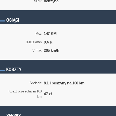
benzyna
Silnik
OSIĄGI
147 KM
Moc
9.4 s.
0-100 km/h
205 km/h
V max
KOSZTY
8.1 l benzyny na 100 km
Spalanie
Koszt przejechania 100
47 zł
km
SERWIS