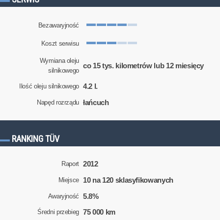
Bezawaryjność
Koszt serwisu
Wymiana oleju
co 15 tys. kilometrów lub 12 miesięcy
silnikowego
4.2 l.
Ilość oleju silnikowego
łańcuch
Napęd rozrządu
RANKING TÜV
2012
Raport
10 na 120 sklasyfikowanych
Miejsce
5.8%
Awaryjność
75 000 km
Średni przebieg