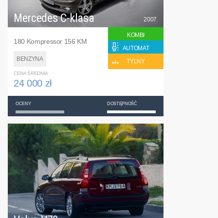
Mercedes C-klasa
2007
KOMBI
180 Kompressor 156 KM
AUTOMAT
BENZYNA
TYLNY
CENA ŚREDNIA
24 000 zł
OCENY
DOSTĘPNOŚĆ