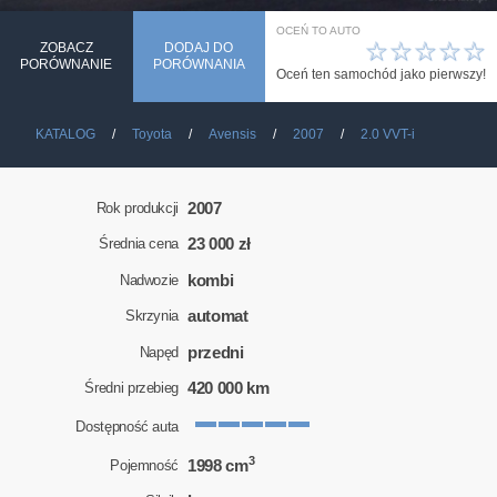
OCEŃ TO AUTO
☆
☆
☆
☆
☆
ZOBACZ
DODAJ DO
PORÓWNANIE
PORÓWNANIA
Oceń ten samochód jako pierwszy!
KATALOG
Toyota
Avensis
2007
2.0 VVT-i
2007
Rok produkcji
23 000 zł
Średnia cena
kombi
Nadwozie
automat
Skrzynia
przedni
Napęd
420 000 km
Średni przebieg
Dostępność auta
3
1998 cm
Pojemność