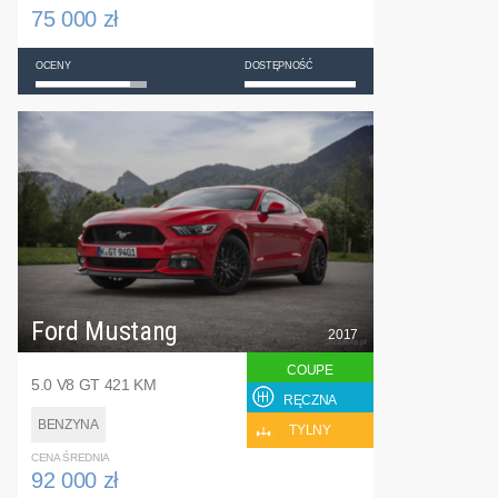
75 000 zł
OCENY
DOSTĘPNOŚĆ
Ford Mustang
2017
COUPE
5.0 V8 GT 421 KM
RĘCZNA
BENZYNA
TYLNY
CENA ŚREDNIA
92 000 zł