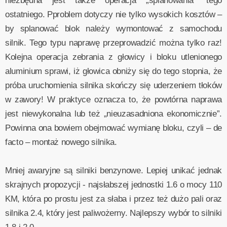
niezbędna jest także operacja „splanowania” tego
ostatniego. Pproblem dotyczy nie tylko wysokich kosztów –
by splanować blok należy wymontować z samochodu
silnik. Tego typu naprawę przeprowadzić można tylko raz!
Kolejna operacja zebrania z głowicy i bloku utlenionego
aluminium sprawi, iż głowica obniży się do tego stopnia, że
próba uruchomienia silnika skończy się uderzeniem tłoków
w zawory! W praktyce oznacza to, że powtórna naprawa
jest niewykonalna lub też „nieuzasadniona ekonomicznie”.
Powinna ona bowiem obejmować wymianę bloku, czyli – de
facto – montaż nowego silnika.
Mniej awaryjne są silniki benzynowe. Lepiej unikać jednak
skrajnych propozycji - najsłabszej jednostki 1.6 o mocy 110
KM, która po prostu jest za słaba i przez też dużo pali oraz
silnika 2.4, który jest paliwożerny. Najlepszy wybór to silniki