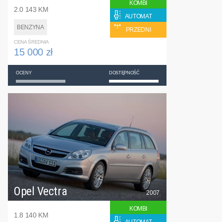
KOMBI
2.0 143 KM
AUTOMAT
BENZYNA
PRZEDNI
CENA ŚREDNIA
15 000 zł
OCENY
DOSTĘPNOŚĆ
Opel Vectra
2007
KOMBI
1.8 140 KM