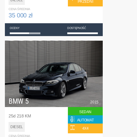
DIESEL
PRZEDNI
CENA ŚREDNIA
35 000 zł
OCENY
DOSTĘPNOŚĆ
BMW 5
2015
SEDAN
25d 218 KM
AUTOMAT
DIESEL
4X4
CENA ŚREDNIA