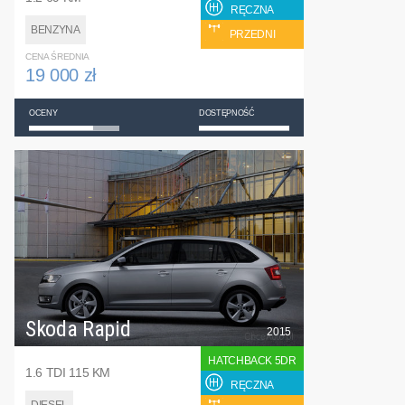
RĘCZNA
BENZYNA
PRZEDNI
CENA ŚREDNIA
19 000 zł
OCENY
DOSTĘPNOŚĆ
Skoda Rapid
2015
HATCHBACK 5DR
1.6 TDI 115 KM
RĘCZNA