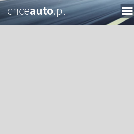
chce
auto
.pl