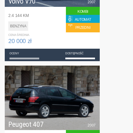
Volvo V70
2007
KOMBI
2.4 144 KM
AUTOMAT
BENZYNA
PRZEDNI
CENA ŚREDNIA
20 000 zł
OCENY
DOSTĘPNOŚĆ
Peugeot 407
2007