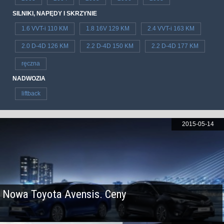
SILNIKI, NAPĘDY I SKRZYNIE
1.6 VVT-i 110 KM
1.8 16V 129 KM
2.4 VVT-i 163 KM
2.0 D-4D 126 KM
2.2 D-4D 150 KM
2.2 D-4D 177 KM
ręczna
NADWOZIA
liftback
2015-05-14
Nowa Toyota Avensis. Ceny