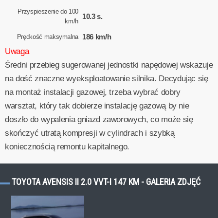
Przyspieszenie do 100
10.3 s.
km/h
186 km/h
Prędkość maksymalna
Uwaga
Średni przebieg sugerowanej jednostki napędowej wskazuje
na dość znaczne wyeksploatowanie silnika. Decydując się
na montaż instalacji gazowej, trzeba wybrać dobry
warsztat, który tak dobierze instalację gazową by nie
doszło do wypalenia gniazd zaworowych, co może się
skończyć utratą kompresji w cylindrach i szybką
koniecznością remontu kapitalnego.
TOYOTA AVENSIS II 2.0 VVT-I 147 KM - GALERIA ZDJĘĆ