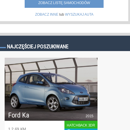
ZOBACZ LISTĘ SAMOCHODÓW
ZOBACZ INNE
lub
WYSZUKAJ AUTA
NAJCZĘŚCIEJ POSZUKIWANE
Ford Ka
2015
HATCHBACK 3DR
1.2 69 KM