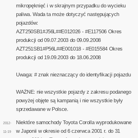
mikropęknięć i w skrajnym przypadku do wycieku
paliwa. Wada ta może dotyczyć następujących
pojazdów:
AZT250SB1#J56L##E012026 - #E117506 Okres
produkcji od 09.07.2003 do 09.09.2008
AZT251SB1#P56L##E001018 - #E015584 Okres
produkcji od 19.09.2003 do 18.06.2008
Uwaga: # znak nieznaczący do identyfikacji pojazdu
WAŻNE: nie wszystkie pojazdy z zakresu podanego
powyżej objęte są kampanią i nie wszystkie były
sprzedawane w Polsce.
Niektóre samochody Toyota Corolla wyprodukowane
2012-
w Japonii w okresie od 6 czerwca 2001 r. do 31
11-19