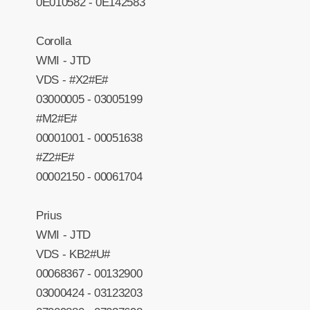
0E010582 - 0E142583
Corolla
WMI - JTD
VDS - #X2#E#
03000005 - 03005199
#M2#E#
00001001 - 00051638
#Z2#E#
00002150 - 00061704
Prius
WMI - JTD
VDS - KB2#U#
00068367 - 00132900
03000424 - 03123203