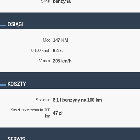
benzyna
Silnik
OSIĄGI
147 KM
Moc
9.4 s.
0-100 km/h
205 km/h
V max
KOSZTY
8.1 l benzyny na 100 km
Spalanie
Koszt przejechania 100
47 zł
km
SERWIS