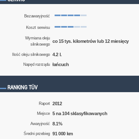
Bezawaryjność
Koszt serwisu
Wymiana oleju
co 15 tys. kilometrów lub 12 miesięcy
silnikowego
4.2 l.
Ilość oleju silnikowego
łańcuch
Napęd rozrządu
RANKING TÜV
2012
Raport
5 na 104 sklasyfikowanych
Miejsce
8.1%
Awaryjność
91 000 km
Średni przebieg