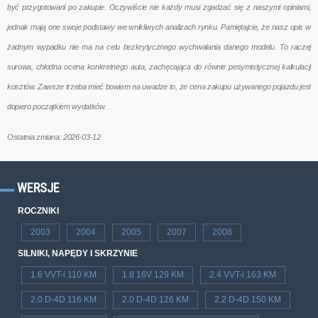
być przygotowani po zakupie. Oczywiście nie każdy musi zgadzać się z naszymi opiniami,
jednak mają one swoje podstawy we wnikliwych analizach rynku. Pamiętajcie, że nasz opis w
żadnym wypadku nie ma na celu bezkrytycznego wychwalania danego modelu. To raczej
surowa, chłodna ocena konkretnego auta, zachęcająca do równie pesymistycznej kalkulacji
kosztów. Zawsze trzeba mieć bowiem na uwadze to, że cena zakupu używanego pojazdu jest
dopiero początkiem wydatków.
Ostatnia zmiana: 2026-03-12
WERSJE
ROCZNIKI
2003
2004
2005
2007
2008
SILNIKI, NAPĘDY I SKRZYNIE
1.6 VVT-i 110 KM
1.8 16V 129 KM
2.4 VVT-i 163 KM
2.0 D-4D 116 KM
2.0 D-4D 126 KM
2.2 D-4D 150 KM