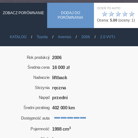
OCEŃ TO AUTO
★
★
★
★
★
ZOBACZ PORÓWNANIE
DODAJ DO
PORÓWNANIA
Ocena:
5.00
(oceny:
1
)
KATALOG
Toyota
Avensis
2006
2.0 VVT-i
2006
Rok produkcji
16 000 zł
Średnia cena
liftback
Nadwozie
ręczna
Skrzynia
przedni
Napęd
402 000 km
Średni przebieg
Dostępność auta
3
1998 cm
Pojemność