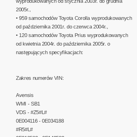
wyprodukowanych od stycznia 2003r. do grudnia
2005r.,
• 959 samochodów Toyota Corolla wyprodukowanych
od października 2001r. do czerwca 2004r.,
• 120 samochodów Toyota Prius wyprodukowanych
od kwietnia 2004r. do października 2005r. o
następujących specyfikacjach:
Zakres numerów VIN:
Avensis
WMI - SB1
VDS - #Z5#L#
0E004116 - 0E034188
#R5#L#