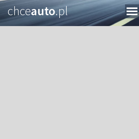
chce
auto
.pl