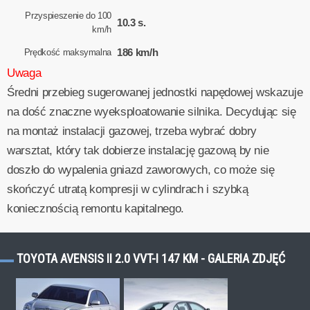
Przyspieszenie do 100
10.3 s.
km/h
186 km/h
Prędkość maksymalna
Uwaga
Średni przebieg sugerowanej jednostki napędowej wskazuje
na dość znaczne wyeksploatowanie silnika. Decydując się
na montaż instalacji gazowej, trzeba wybrać dobry
warsztat, który tak dobierze instalację gazową by nie
doszło do wypalenia gniazd zaworowych, co może się
skończyć utratą kompresji w cylindrach i szybką
koniecznością remontu kapitalnego.
TOYOTA AVENSIS II 2.0 VVT-I 147 KM - GALERIA ZDJĘĆ