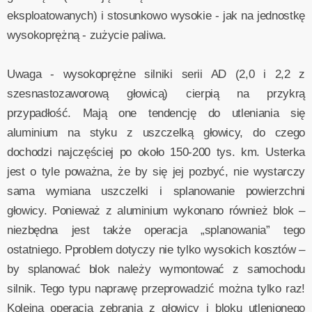
eksploatowanych) i stosunkowo wysokie - jak na jednostkę
wysokoprężną - zużycie paliwa.
Uwaga - wysokoprężne silniki serii AD (2,0 i 2,2 z
szesnastozaworową głowicą) cierpią na przykrą
przypadłość. Mają one tendencję do utleniania się
aluminium na styku z uszczelką głowicy, do czego
dochodzi najczęściej po około 150-200 tys. km. Usterka
jest o tyle poważna, że by się jej pozbyć, nie wystarczy
sama wymiana uszczelki i splanowanie powierzchni
głowicy. Ponieważ z aluminium wykonano również blok –
niezbędna jest także operacja „splanowania” tego
ostatniego. Pproblem dotyczy nie tylko wysokich kosztów –
by splanować blok należy wymontować z samochodu
silnik. Tego typu naprawę przeprowadzić można tylko raz!
Kolejna operacja zebrania z głowicy i bloku utlenionego