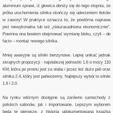
aluminium sprawi, iż głowica obniży się do tego stopnia, że
próba uruchomienia silnika skończy się uderzeniem tłoków
w zawory! W praktyce oznacza to, że powtórna naprawa
jest niewykonalna lub też „nieuzasadniona ekonomicznie”.
Powinna ona bowiem obejmować wymianę bloku, czyli – de
facto – montaż nowego silnika.
Mniej awaryjne są silniki benzynowe. Lepiej unikać jednak
skrajnych propozycji - najsłabszej jednostki 1.6 o mocy 110
KM, która po prostu jest za słaba i przez też dużo pali oraz
silnika 2.4, który jest paliwożerny. Najlepszy wybór to silniki
1.8 i 2.0.
Na rynku wtórnym dostępne są zarówno samochody z
polskich salonów, jak i importowane. Lepszym wyborem
będą te pierwsze, z historią udokumentowaną książką