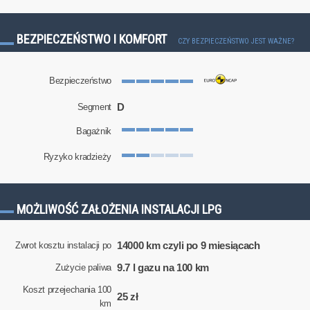
BEZPIECZEŃSTWO I KOMFORT
CZY BEZPIECZEŃSTWO JEST WAŻNE?
Bezpieczeństwo
D
Segment
Bagażnik
Ryzyko kradzieży
MOŻLIWOŚĆ ZAŁOŻENIA INSTALACJI LPG
14000 km czyli po 9 miesiącach
Zwrot kosztu instalacji po
9.7 l gazu na 100 km
Zużycie paliwa
Koszt przejechania 100
25 zł
km