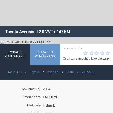
Toyota Avensis II 2.0 VVT-i 147 KM
OCEŃ TO AUTO
☆
☆
☆
☆
☆
ZOBACZ
DODAJ DO
PORÓWNANIE
PORÓWNANIA
Oceń ten samochód jako pierwszy!
KATALOG
Toyota
Avensis
2004
2.0 VVT-i
2004
Rok produkcji
14 000 zł
Średnia cena
liftback
Nadwozie