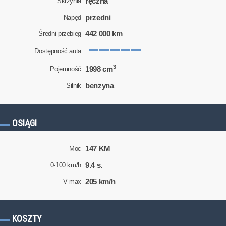
ręczna
Skrzynia
przedni
Napęd
442 000 km
Średni przebieg
Dostępność auta
3
1998 cm
Pojemność
benzyna
Silnik
OSIĄGI
147 KM
Moc
9.4 s.
0-100 km/h
205 km/h
V max
KOSZTY