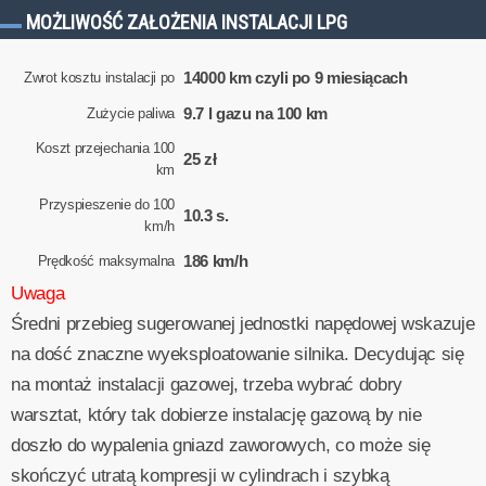
MOŻLIWOŚĆ ZAŁOŻENIA INSTALACJI LPG
14000 km czyli po 9 miesiącach
Zwrot kosztu instalacji po
9.7 l gazu na 100 km
Zużycie paliwa
Koszt przejechania 100
25 zł
km
Przyspieszenie do 100
10.3 s.
km/h
186 km/h
Prędkość maksymalna
Uwaga
Średni przebieg sugerowanej jednostki napędowej wskazuje
na dość znaczne wyeksploatowanie silnika. Decydując się
na montaż instalacji gazowej, trzeba wybrać dobry
warsztat, który tak dobierze instalację gazową by nie
doszło do wypalenia gniazd zaworowych, co może się
skończyć utratą kompresji w cylindrach i szybką