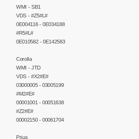
WMI - SB1
VDS - #Z5#L#
0E004116 - 0E034188
#R5#L#
0E010582 - 0E142583
Corolla
WMI - JTD
VDS - #X2#E#
03000005 - 03005199
#M2#E#
00001001 - 00051638
#Z2#E#
00002150 - 00061704
Prius