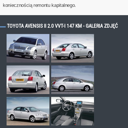
koniecznością remontu kapitalnego.
TOYOTA AVENSIS II 2.0 VVT-I 147 KM - GALERIA ZDJĘĆ