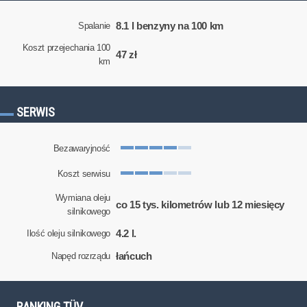
8.1 l benzyny na 100 km
Spalanie
Koszt przejechania 100
47 zł
km
SERWIS
Bezawaryjność
Koszt serwisu
Wymiana oleju
co 15 tys. kilometrów lub 12 miesięcy
silnikowego
4.2 l.
Ilość oleju silnikowego
łańcuch
Napęd rozrządu
RANKING TÜV