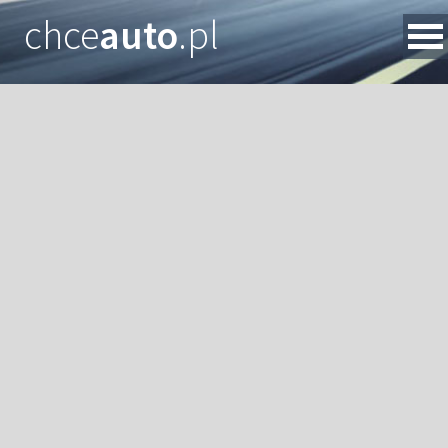
chce
auto
.pl