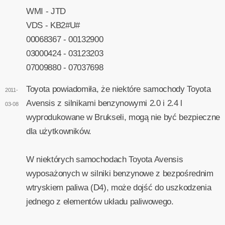
WMI - JTD
VDS - KB2#U#
00068367 - 00132900
03000424 - 03123203
07009880 - 07037698
Toyota powiadomiła, że niektóre samochody Toyota
2011-
Avensis z silnikami benzynowymi 2.0 i 2.4 l
03-08
wyprodukowane w Brukseli, mogą nie być bezpieczne
dla użytkowników.
W niektórych samochodach Toyota Avensis
wyposażonych w silniki benzynowe z bezpośrednim
wtryskiem paliwa (D4), może dojść do uszkodzenia
jednego z elementów układu paliwowego.