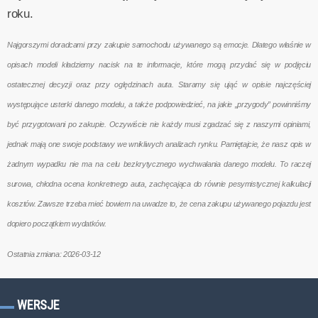
roku.
Najgorszymi doradcami przy zakupie samochodu używanego są emocje. Dlatego właśnie w
opisach modeli kładziemy nacisk na te informacje, które mogą przydać się w podjęciu
ostatecznej decyzji oraz przy oględzinach auta. Staramy się ująć w opisie najczęściej
występujące usterki danego modelu, a także podpowiedzieć, na jakie „przygody” powinniśmy
być przygotowani po zakupie. Oczywiście nie każdy musi zgadzać się z naszymi opiniami,
jednak mają one swoje podstawy we wnikliwych analizach rynku. Pamiętajcie, że nasz opis w
żadnym wypadku nie ma na celu bezkrytycznego wychwalania danego modelu. To raczej
surowa, chłodna ocena konkretnego auta, zachęcająca do równie pesymistycznej kalkulacji
kosztów. Zawsze trzeba mieć bowiem na uwadze to, że cena zakupu używanego pojazdu jest
dopiero początkiem wydatków.
Ostatnia zmiana: 2026-03-12
WERSJE