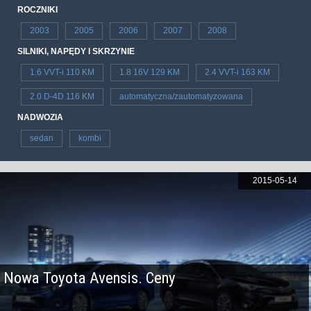
ROCZNIKI
2003
2005
2006
2007
2008
SILNIKI, NAPĘDY I SKRZYNIE
1.6 VVT-i 110 KM
1.8 16V 129 KM
2.4 VVT-i 163 KM
2.0 D-4D 116 KM
automatyczna/zautomatyzowana
NADWOZIA
sedan
kombi
2015-05-14
Nowa Toyota Avensis. Ceny