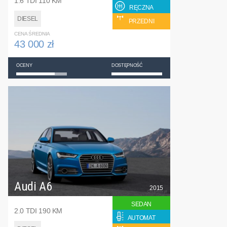
1.6 TDI 110 KM
RĘCZNA
DIESEL
PRZEDNI
CENA ŚREDNIA
43 000 zł
OCENY
DOSTĘPNOŚĆ
Audi A6
2015
SEDAN
2.0 TDI 190 KM
AUTOMAT