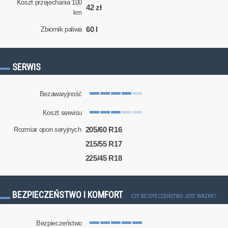
Koszt przejechania 100
42 zł
km
60 l
Zbiornik paliwa
SERWIS
Bezawaryjność
Koszt serwisu
205/60 R16
Rozmiar opon seryjnych
215/55 R17
225/45 R18
BEZPIECZEŃSTWO I KOMFORT
CZY BEZPIECZEŃSTWO JEST WAŻNE?
Bezpieczeństwo