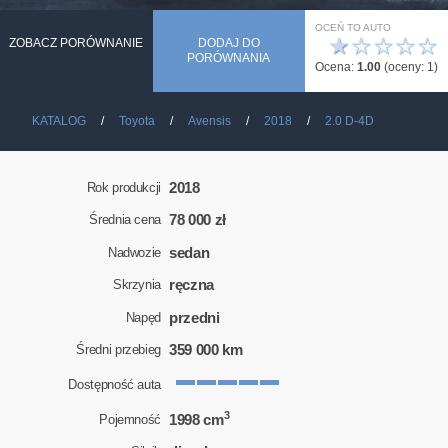
OCEŃ TO AUTO
★
☆
☆
☆
☆
ZOBACZ PORÓWNANIE
DODAJ DO
PORÓWNANIA
Ocena:
1.00
(oceny:
1
)
KATALOG
Toyota
Avensis
2018
2.0 D-4D
2018
Rok produkcji
78 000 zł
Średnia cena
sedan
Nadwozie
ręczna
Skrzynia
przedni
Napęd
359 000 km
Średni przebieg
Dostępność auta
3
1998 cm
Pojemność