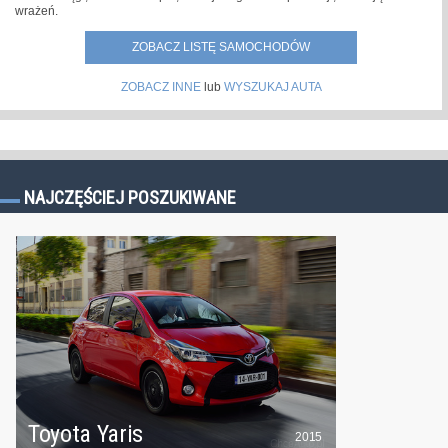
wrażeń.
ZOBACZ LISTĘ SAMOCHODÓW
ZOBACZ INNE
lub
WYSZUKAJ AUTA
NAJCZĘŚCIEJ POSZUKIWANE
Toyota Yaris
2015