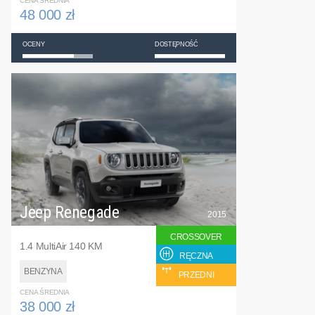
CENA ŚREDNIA
48 000 zł
OCENY
DOSTĘPNOŚĆ
Jeep Renegade
2015
CROSSOVER
1.4 MultiAir 140 KM
RĘCZNA
BENZYNA
PRZEDNI
CENA ŚREDNIA
38 000 zł