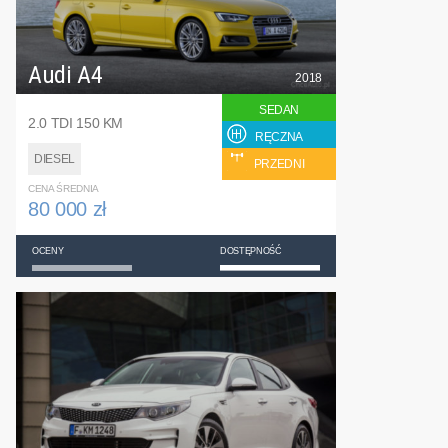
Audi A4
2018
SEDAN
2.0 TDI 150 KM
RĘCZNA
DIESEL
PRZEDNI
CENA ŚREDNIA
80 000 zł
OCENY
DOSTĘPNOŚĆ