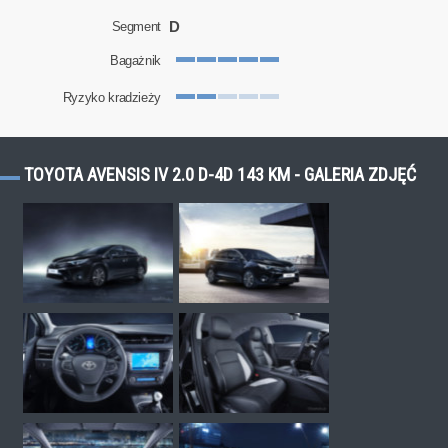
D
Segment
Bagażnik
Ryzyko kradzieży
TOYOTA AVENSIS IV 2.0 D-4D 143 KM - GALERIA ZDJĘĆ