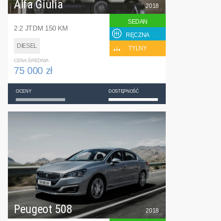
Alfa Giulia
2018
SEDAN
2.2 JTDM 150 KM
RĘCZNA
DIESEL
TYLNY
CENA ŚREDNIA
75 000 zł
OCENY
DOSTĘPNOŚĆ
Peugeot 508
2018