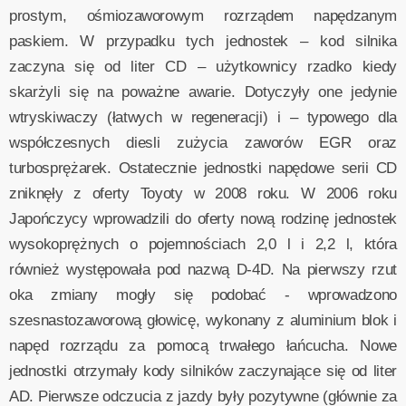
prostym, ośmiozaworowym rozrządem napędzanym
paskiem. W przypadku tych jednostek – kod silnika
zaczyna się od liter CD – użytkownicy rzadko kiedy
skarżyli się na poważne awarie. Dotyczyły one jedynie
wtryskiwaczy (łatwych w regeneracji) i – typowego dla
współczesnych diesli zużycia zaworów EGR oraz
turbosprężarek. Ostatecznie jednostki napędowe serii CD
zniknęły z oferty Toyoty w 2008 roku. W 2006 roku
Japończycy wprowadzili do oferty nową rodzinę jednostek
wysokoprężnych o pojemnościach 2,0 l i 2,2 l, która
również występowała pod nazwą D-4D. Na pierwszy rzut
oka zmiany mogły się podobać - wprowadzono
szesnastozaworową głowicę, wykonany z aluminium blok i
napęd rozrządu za pomocą trwałego łańcucha. Nowe
jednostki otrzymały kody silników zaczynające się od liter
AD. Pierwsze odczucia z jazdy były pozytywne (głównie za