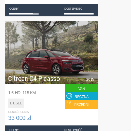
OCENY
DOSTĘPNOŚĆ
Citroen C4 Picasso
2015
VAN
1.6 HDI 115 KM
RĘCZNA
DIESEL
PRZEDNI
CENA ŚREDNIA
33 000 zł
OCENY
DOSTĘPNOŚĆ