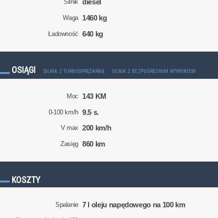
diesel
Silnik
1460 kg
Waga
640 kg
Ładowność
OSIĄGI
SILNIK Z TURBOSPRĘŻARKĄ
SILNIK Z BEZPOŚREDNIM WTRYSKIEM
143 KM
Moc
9.5 s.
0-100 km/h
200 km/h
V max
860 km
Zasięg
KOSZTY
7 l oleju napędowego na 100 km
Spalanie