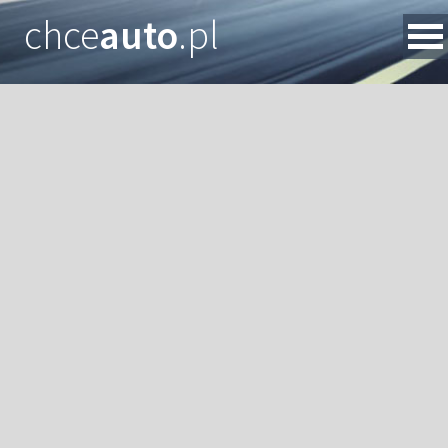
chce
auto
.pl