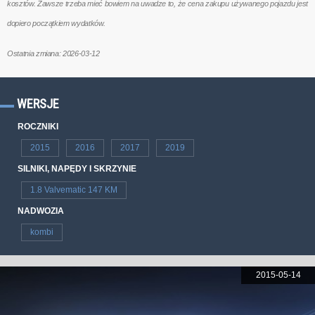
kosztów. Zawsze trzeba mieć bowiem na uwadze to, że cena zakupu używanego pojazdu jest
dopiero początkiem wydatków.
Ostatnia zmiana: 2026-03-12
WERSJE
ROCZNIKI
2015
2016
2017
2019
SILNIKI, NAPĘDY I SKRZYNIE
1.8 Valvematic 147 KM
NADWOZIA
kombi
2015-05-14