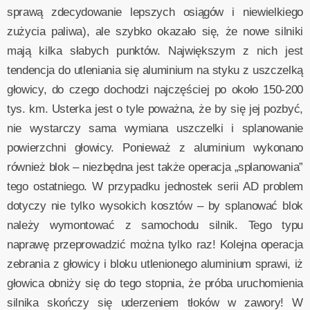
sprawą zdecydowanie lepszych osiągów i niewielkiego
zużycia paliwa), ale szybko okazało się, że nowe silniki
mają kilka słabych punktów. Największym z nich jest
tendencja do utleniania się aluminium na styku z uszczelką
głowicy, do czego dochodzi najczęściej po około 150-200
tys. km. Usterka jest o tyle poważna, że by się jej pozbyć,
nie wystarczy sama wymiana uszczelki i splanowanie
powierzchni głowicy. Ponieważ z aluminium wykonano
również blok – niezbędna jest także operacja „splanowania”
tego ostatniego. W przypadku jednostek serii AD problem
dotyczy nie tylko wysokich kosztów – by splanować blok
należy wymontować z samochodu silnik. Tego typu
naprawę przeprowadzić można tylko raz! Kolejna operacja
zebrania z głowicy i bloku utlenionego aluminium sprawi, iż
głowica obniży się do tego stopnia, że próba uruchomienia
silnika skończy się uderzeniem tłoków w zawory! W