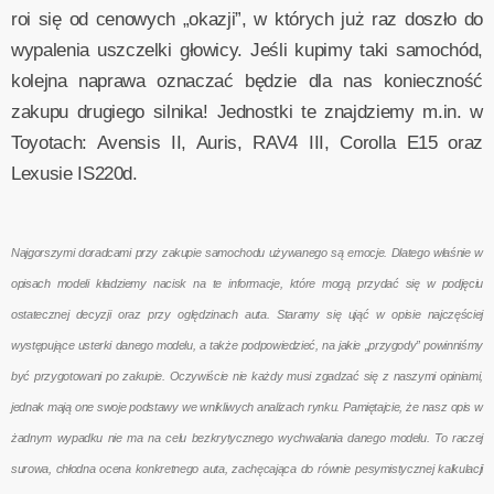
roi się od cenowych „okazji”, w których już raz doszło do
wypalenia uszczelki głowicy. Jeśli kupimy taki samochód,
kolejna naprawa oznaczać będzie dla nas konieczność
zakupu drugiego silnika! Jednostki te znajdziemy m.in. w
Toyotach: Avensis II, Auris, RAV4 III, Corolla E15 oraz
Lexusie IS220d.
Najgorszymi doradcami przy zakupie samochodu używanego są emocje. Dlatego właśnie w
opisach modeli kładziemy nacisk na te informacje, które mogą przydać się w podjęciu
ostatecznej decyzji oraz przy oględzinach auta. Staramy się ująć w opisie najczęściej
występujące usterki danego modelu, a także podpowiedzieć, na jakie „przygody” powinniśmy
być przygotowani po zakupie. Oczywiście nie każdy musi zgadzać się z naszymi opiniami,
jednak mają one swoje podstawy we wnikliwych analizach rynku. Pamiętajcie, że nasz opis w
żadnym wypadku nie ma na celu bezkrytycznego wychwalania danego modelu. To raczej
surowa, chłodna ocena konkretnego auta, zachęcająca do równie pesymistycznej kalkulacji