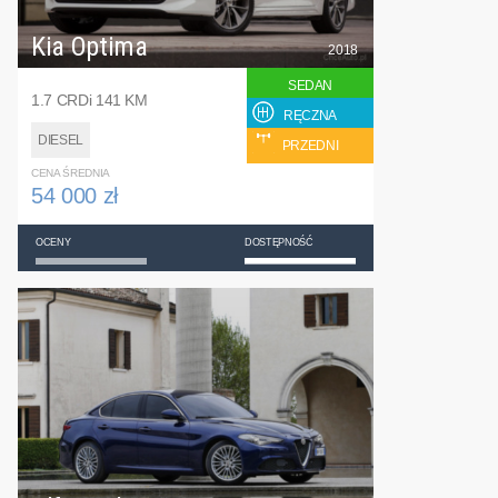
Kia Optima
2018
SEDAN
1.7 CRDi 141 KM
RĘCZNA
DIESEL
PRZEDNI
CENA ŚREDNIA
54 000 zł
OCENY
DOSTĘPNOŚĆ