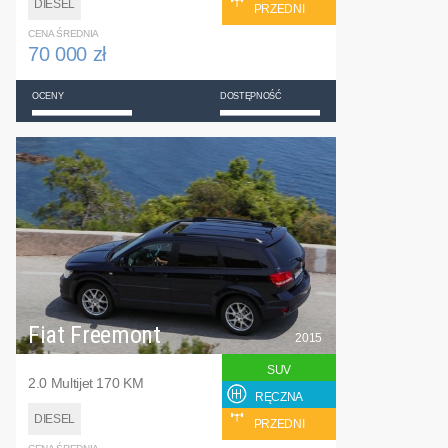
DIESEL
PRZEDNI
CENA ŚREDNIA
70 000 zł
OCENY
DOSTĘPNOŚĆ
Fiat Freemont
2015
SUV
2.0 Multijet 170 KM
RĘCZNA
DIESEL
PRZEDNI