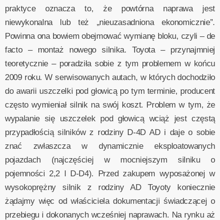
praktyce oznacza to, że powtórna naprawa jest
niewykonalna lub też „nieuzasadniona ekonomicznie”.
Powinna ona bowiem obejmować wymianę bloku, czyli – de
facto – montaż nowego silnika. Toyota – przynajmniej
teoretycznie – poradziła sobie z tym problemem w końcu
2009 roku. W serwisowanych autach, w których dochodziło
do awarii uszczelki pod głowicą po tym terminie, producent
często wymieniał silnik na swój koszt. Problem w tym, że
wypalanie się uszczelek pod głowicą wciąż jest częstą
przypadłością silników z rodziny D-4D AD i daje o sobie
znać zwłaszcza w dynamicznie eksploatowanych
pojazdach (najczęściej w mocniejszym silniku o
pojemności 2,2 l D-D4). Przed zakupem wyposażonej w
wysokoprężny silnik z rodziny AD Toyoty koniecznie
żądajmy więc od właściciela dokumentacji świadczącej o
przebiegu i dokonanych wcześniej naprawach. Na rynku aż