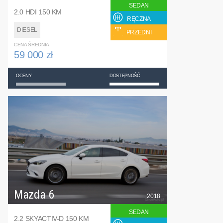
SEDAN
2.0 HDI 150 KM
RĘCZNA
DIESEL
PRZEDNI
CENA ŚREDNIA
59 000 zł
OCENY
DOSTĘPNOŚĆ
Mazda 6
2018
SEDAN
2.2 SKYACTIV-D 150 KM