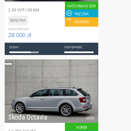
HATCHBACK 5DR
1.33 VVT-i 99 KM
RĘCZNA
BENZYNA
PRZEDNI
CENA ŚREDNIA
28 000 zł
OCENY
DOSTĘPNOŚĆ
Skoda Octavia
2016
KOMBI