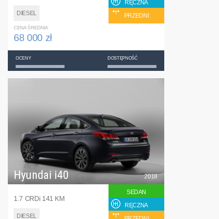
RĘCZNA
DIESEL
PRZEDNI
CENA ŚREDNIA
68 000 zł
OCENY
DOSTĘPNOŚĆ
Hyundai i40
2018
SEDAN
1.7 CRDi 141 KM
RĘCZNA
DIESEL
PRZEDNI