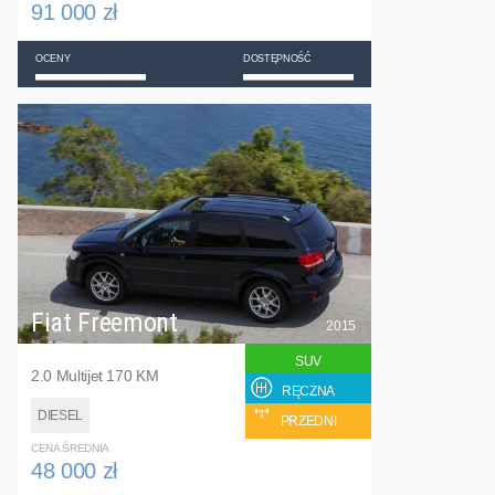
91 000 zł
OCENY
DOSTĘPNOŚĆ
Fiat Freemont
2015
SUV
2.0 Multijet 170 KM
RĘCZNA
DIESEL
PRZEDNI
CENA ŚREDNIA
48 000 zł