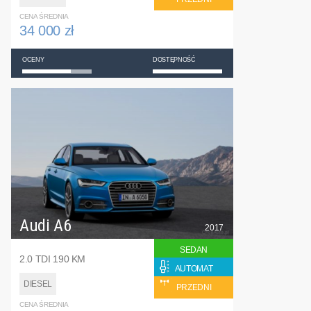
CENA ŚREDNIA
34 000 zł
OCENY
DOSTĘPNOŚĆ
Audi A6
2017
SEDAN
2.0 TDI 190 KM
AUTOMAT
DIESEL
PRZEDNI
CENA ŚREDNIA