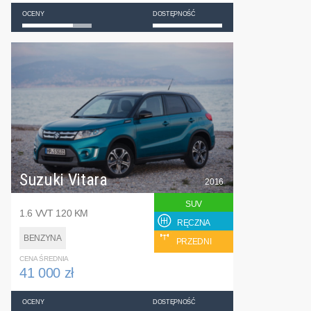
OCENY
DOSTĘPNOŚĆ
Suzuki Vitara
2016
SUV
1.6 VVT 120 KM
RĘCZNA
BENZYNA
PRZEDNI
CENA ŚREDNIA
41 000 zł
OCENY
DOSTĘPNOŚĆ