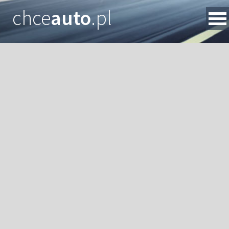
chce
auto
.pl