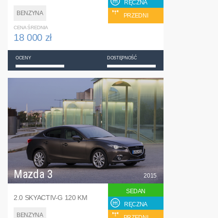
RĘCZNA
BENZYNA
PRZEDNI
CENA ŚREDNIA
18 000 zł
OCENY
DOSTĘPNOŚĆ
Mazda 3
2015
SEDAN
2.0 SKYACTIV-G 120 KM
RĘCZNA
BENZYNA
PRZEDNI