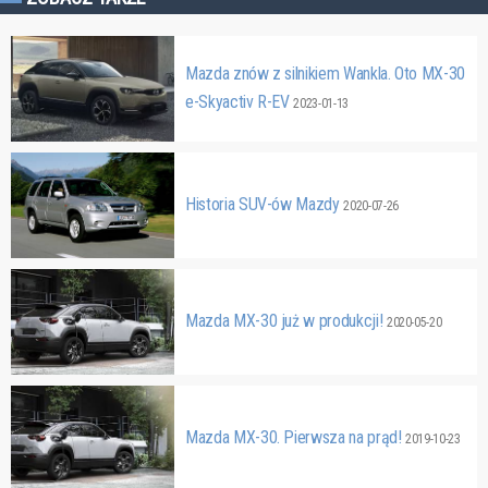
Mazda znów z silnikiem Wankla. Oto MX-30
e-Skyactiv R-EV
2023-01-13
Historia SUV-ów Mazdy
2020-07-26
Mazda MX-30 już w produkcji!
2020-05-20
Mazda MX-30. Pierwsza na prąd!
2019-10-23