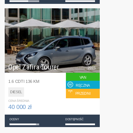
Opel Zafira Tourer
2015
VAN
1.6 CDTI 136 KM
RĘCZNA
DIESEL
PRZEDNI
CENA ŚREDNIA
40 000 zł
OCENY
DOSTĘPNOŚĆ