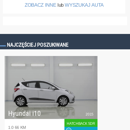
ZOBACZ INNE
lub
WYSZUKAJ AUTA
NAJCZĘŚCIEJ POSZUKIWANE
Hyundai i10
2015
HATCHBACK 5DR
1.0 66 KM