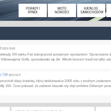
PORADY I
MOTO
KATALOG
RYNEK
NOWOŚCI
SAMOCHODÓW
II
2013-10-28
 dekady XXI wieku Fiat stanął przed poważnym wyzwaniem. Opracowane duż
olkswagena Golfa, sprzedawało się źle. Włoski koncern tracił nie tylko udzi
o 159
2013-10-17
amochód klasy średniej, który debiutował w 2005 roku z trudnym zadani
Alfę 156. Czas pokazał, że zadanie okazało się zbyt ambitne.Głównym powo