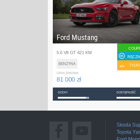
Ford Mustang
COUP
5.0 V8 GT 421 KM
RĘCZN
BENZYNA
TYLN
CENA ŚREDNIA
81 000 zł
OCENY
DOSTĘPNOŚĆ
Skoda Su
Toyota Yar
Ford Mon