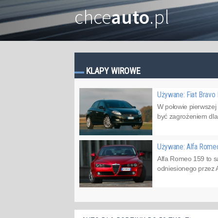
chce
auto
.pl
KLAPY WIROWE
Używane: Fiat Bravo 
W połowie pierwszej
być zagrożeniem dla V
Używane: Alfa Rome
Alfa Romeo 159 to s
odniesionego przez 