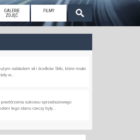
GALERIE
FILMY
ZDJĘĆ
ym nakładem sił i środków Stilo, które miało
ały w...
em powtórzenia sukcesu sprzedażowego
dem tego stanu rzeczy były...