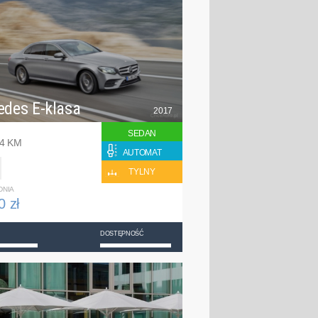
edes E-klasa
2017
SEDAN
94 KM
AUTOMAT
TYLNY
DNIA
0 zł
DOSTĘPNOŚĆ