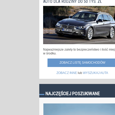
AUTO DLA RODZINY DO 50 TYS. ZŁ
Najważniejsze zalety to bezpieczeństwo i ilość mie
w środku.
ZOBACZ LISTĘ SAMOCHODÓW
ZOBACZ INNE
lub
WYSZUKAJ AUTA
NAJCZĘŚCIEJ POSZUKIWANE