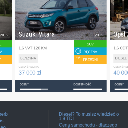
Suzuki Vitara
Opel 
2016
2015
E
SUV
1.6 VVT 120 KM
1.6 CDT
A
RĘCZNA
BENZYNA
DIESEL
Y
PRZEDNI
CENA ŚREDNIA
CENA ŚRE
37 000 zł
40 00
OCENY
DOSTĘPNOŚĆ
OCENY
perb
Diesel? To musisz wiedzieć o
1,9 TDI
is
Cena samochodu - dlaczego
deo