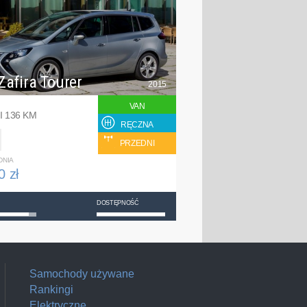
Zafira Tourer
2015
VAN
I 136 KM
RĘCZNA
PRZEDNI
DNIA
0 zł
DOSTĘPNOŚĆ
Samochody używane
Rankingi
Elektryczne