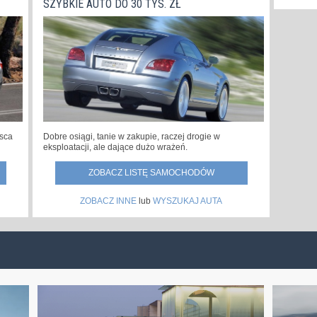
SZYBKIE AUTO DO 30 TYS. ZŁ
jsca
Dobre osiągi, tanie w zakupie, raczej drogie w
eksploatacji, ale dające dużo wrażeń.
ZOBACZ LISTĘ SAMOCHODÓW
ZOBACZ INNE
lub
WYSZUKAJ AUTA