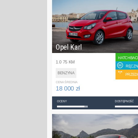
Opel Karl
HATCHBAC
1.0 75 KM
RĘCZN
BENZYNA
PRZED
CENA ŚREDNIA
18 000 zł
OCENY
DOSTĘPNOŚĆ