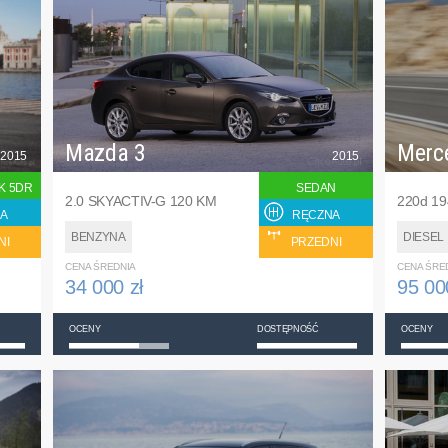
Mazda 3
Merc
2015
2015
K 5DR
SEDAN
2.0 SKYACTIV-G 120 KM
220d 1
A
RĘCZNA
BENZYNA
DIESEL
NI
PRZEDNI
CENA ŚREDNIA
CENA ŚRE
34 000 zł
95 00
OCENY
DOSTĘPNOŚĆ
OCENY