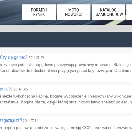
PORADY I
MOTO
KATALOG
RYNEK
NOWOŚCI
SAMOCHODÓW
 Czy się go bać?
2014-07-09
benzynowe jednostki napędowe przeżywają prawdziwy renesans. Stało się t
y konstruktorów do udoskonalenia przyjętych przed laty rozwiązań.Ostatnim
 go bać?
2011-10-27
i nieźle wykończona kabina, bogate wyposażenie i niespotykany u konkurenc
czeństwa i bogata oferta, dzięki której stosunkowo łatwo znaleźć pojazd, n
"zagazujesz"!
2011-07-31
ropejska postawiła sobie za cel walkę z emisją CO2 coraz więcej benzyn