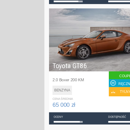
Toyota GT86
COUP
2.0 Boxer 200 KM
RĘCZN
BENZYNA
TYLN
CENA ŚREDNIA
65 000 zł
OCENY
DOSTĘPNOŚĆ