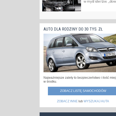
w myśl idei tzw. „do
AUTO DLA RODZINY DO 30 TYS. ZŁ
Najważniejsze zalety to bezpieczeństwo i ilość mie
w środku.
ZOBACZ LISTĘ SAMOCHODÓW
ZOBACZ INNE
lub
WYSZUKAJ AUTA