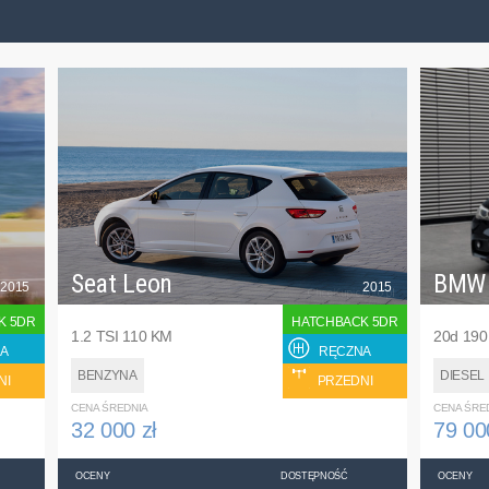
Seat Leon
BMW
2015
2015
K 5DR
HATCHBACK 5DR
1.2 TSI 110 KM
20d 19
A
RĘCZNA
BENZYNA
DIESEL
NI
PRZEDNI
CENA ŚREDNIA
CENA ŚRE
32 000 zł
79 00
OCENY
DOSTĘPNOŚĆ
OCENY