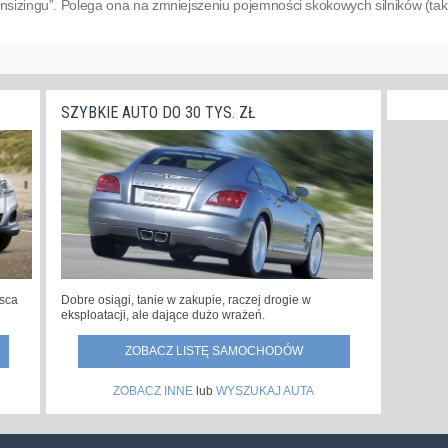
wnsizingu”. Polega ona na zmniejszeniu pojemności skokowych silników (tak,
SZYBKIE AUTO DO 30 TYS. ZŁ
jsca
Dobre osiągi, tanie w zakupie, raczej drogie w
eksploatacji, ale dające dużo wrażeń.
ZOBACZ LISTĘ SAMOCHODÓW
ZOBACZ INNE
lub
WYSZUKAJ AUTA