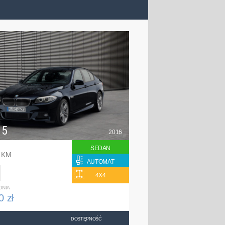
 5
2016
SEDAN
0 KM
AUTOMAT
4X4
DNIA
0 zł
DOSTĘPNOŚĆ