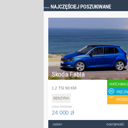
NAJCZĘŚCIEJ POSZUKIWANE
Skoda Fabia
HATCHBAC
1.2 TSI 90 KM
RĘCZN
BENZYNA
PRZED
CENA ŚREDNIA
24 000 zł
OCENY
DOSTĘPNOŚĆ