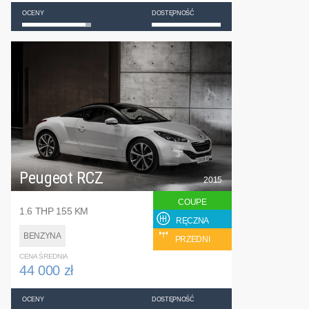
OCENY
DOSTĘPNOŚĆ
Peugeot RCZ
2015
COUPE
1.6 THP 155 KM
RĘCZNA
BENZYNA
PRZEDNI
CENA ŚREDNIA
44 000 zł
OCENY
DOSTĘPNOŚĆ