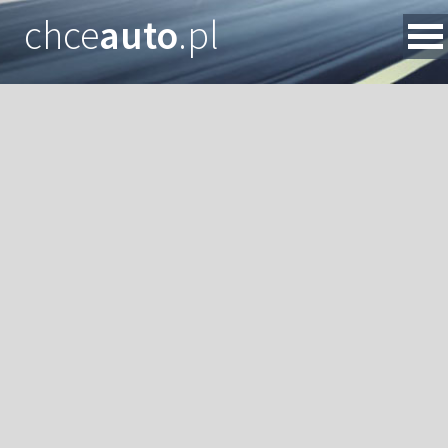
chce
auto
.pl