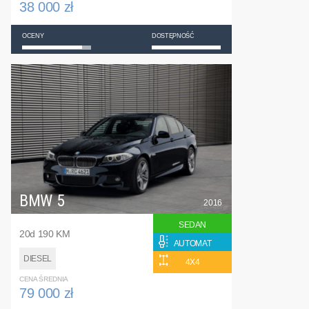
38 000 zł
OCENY
DOSTĘPNOŚĆ
BMW 5
2016
SEDAN
20d 190 KM
AUTOMAT
DIESEL
4X4
CENA ŚREDNIA
79 000 zł