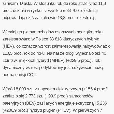
silnikami Diesla. W stosunku rok do roku straciły aż 11,8
proc. udziału w rynku i z wynikiem 38 700 rejestracji
odpowiadają dziś za zaledwie 13,8 proc. rejestracji.
W całej grupie samochodów osobowych początku roku
zarejestrowano w Polsce 33 818 klasycznych hybryd
(HEV), co oznacza wzrost zainteresowania nabywców aż o
110,5 proc. rok do roku. Na nasze drogi wyjechało też 40
109 tzw. miękkich hybryd (MHEV) (+229,5 proc.). Tak
dynamiczny wzrost podyktowany jest oczywiście nową
normą emisji CO2.
Wśród 8 009 szt. z napędem elektrycznym (+155,4 proc.)
znalazło się 2 773 szt. (+93,9 proc.) samochodów
bateryjnych (BEV) zasilanych energią elektryczną i 5 236
(+206,9 proc.) hybryd plug-in (PHEV). W pierwszych 7