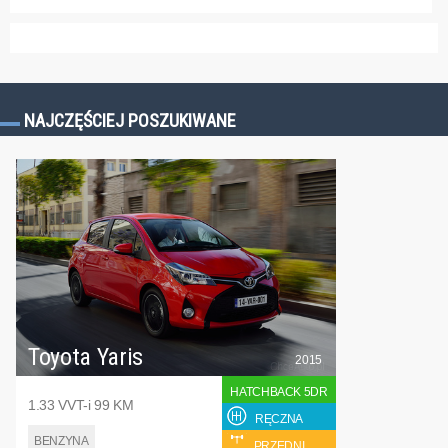
NAJCZĘŚCIEJ POSZUKIWANE
Toyota Yaris
2015
HATCHBACK 5DR
1.33 VVT-i 99 KM
RĘCZNA
BENZYNA
PRZEDNI