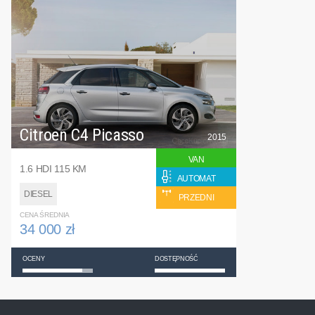
Citroen C4 Picasso
2015
VAN
1.6 HDI 115 KM
AUTOMAT
DIESEL
PRZEDNI
CENA ŚREDNIA
34 000 zł
OCENY
DOSTĘPNOŚĆ