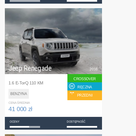
Jeep Renegade
2016
CROSSOVER
1.6 E-TorQ 110 KM
RĘCZNA
BENZYNA
PRZEDNI
CENA ŚREDNIA
41 000 zł
OCENY
DOSTĘPNOŚĆ