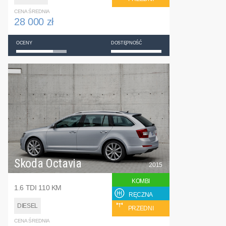
CENA ŚREDNIA
28 000 zł
OCENY
DOSTĘPNOŚĆ
Skoda Octavia
2015
KOMBI
1.6 TDI 110 KM
RĘCZNA
DIESEL
PRZEDNI
CENA ŚREDNIA