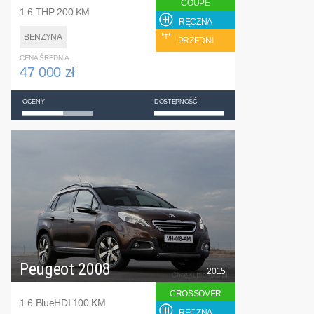
COUPE
1.6 THP 200 KM
RĘCZNA
BENZYNA
PRZEDNI
CENA ŚREDNIA
47 000 zł
OCENY
DOSTĘPNOŚĆ
Peugeot 2008
2015
CROSSOVER
1.6 BlueHDI 100 KM
RĘCZNA