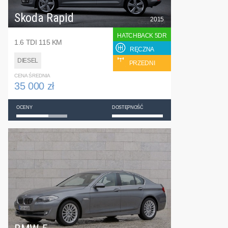
Skoda Rapid
2015
HATCHBACK 5DR
1.6 TDI 115 KM
RĘCZNA
DIESEL
PRZEDNI
CENA ŚREDNIA
35 000 zł
OCENY
DOSTĘPNOŚĆ