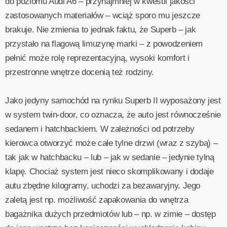
do poziomu Audi A6 – przynajmniej w kwestii jakości
zastosowanych materiałów – wciąż sporo mu jeszcze
brakuje. Nie zmienia to jednak faktu, że Superb – jak
przystało na flagową limuzynę marki – z powodzeniem
pełnić może rolę reprezentacyjną, wysoki komfort i
przestronne wnętrze docenią też rodziny.
Jako jedyny samochód na rynku Superb II wyposażony jest
w system twin-door, co oznacza, że auto jest równocześnie
sedanem i hatchbackiem. W zależności od potrzeby
kierowca otworzyć może całe tylne drzwi (wraz z szybą) –
tak jak w hatchbacku – lub – jak w sedanie – jedynie tylną
klapę. Chociaż system jest nieco skomplikowany i dodaje
autu zbędne kilogramy, uchodzi za bezawaryjny. Jego
zaletą jest np. możliwość zapakowania do wnętrza
bagażnika dużych przedmiotów lub – np. w zimie – dostęp