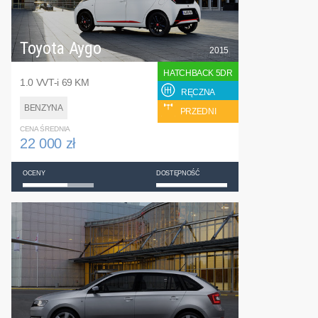
Toyota Aygo
2015
HATCHBACK 5DR
1.0 VVT-i 69 KM
RĘCZNA
BENZYNA
PRZEDNI
CENA ŚREDNIA
22 000 zł
OCENY
DOSTĘPNOŚĆ