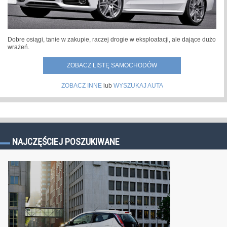
Dobre osiągi, tanie w zakupie, raczej drogie w eksploatacji, ale dające dużo
wrażeń.
ZOBACZ LISTĘ SAMOCHODÓW
ZOBACZ INNE
lub
WYSZUKAJ AUTA
NAJCZĘŚCIEJ POSZUKIWANE