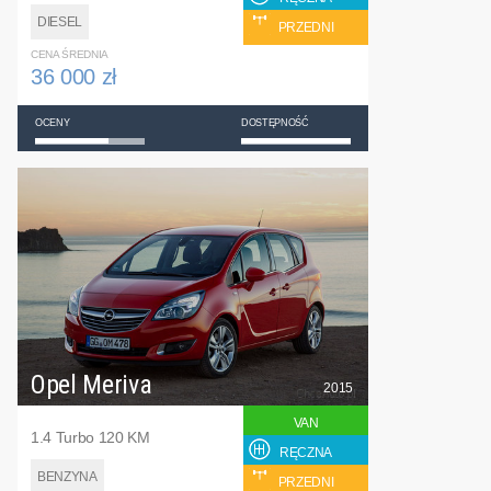
DIESEL
PRZEDNI
CENA ŚREDNIA
36 000 zł
OCENY
DOSTĘPNOŚĆ
Opel Meriva
2015
VAN
1.4 Turbo 120 KM
RĘCZNA
BENZYNA
PRZEDNI