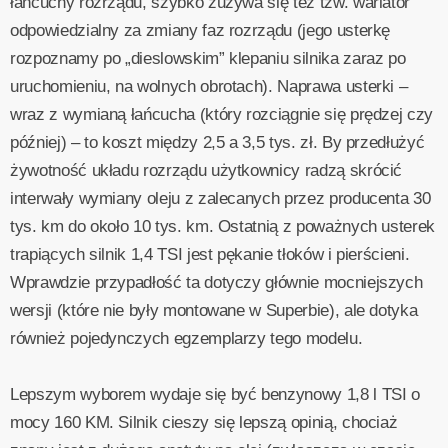
łańcuchy rozrządu, szybko zużywa się też tzw. wariator
odpowiedzialny za zmiany faz rozrządu (jego usterkę
rozpoznamy po „dieslowskim” klepaniu silnika zaraz po
uruchomieniu, na wolnych obrotach). Naprawa usterki –
wraz z wymianą łańcucha (który rozciągnie się prędzej czy
później) – to koszt między 2,5 a 3,5 tys. zł. By przedłużyć
żywotność układu rozrządu użytkownicy radzą skrócić
interwały wymiany oleju z zalecanych przez producenta 30
tys. km do około 10 tys. km. Ostatnią z poważnych usterek
trapiących silnik 1,4 TSI jest pękanie tłoków i pierścieni.
Wprawdzie przypadłość ta dotyczy głównie mocniejszych
wersji (które nie były montowane w Superbie), ale dotyka
również pojedynczych egzemplarzy tego modelu.
Lepszym wyborem wydaje się być benzynowy 1,8 l TSI o
mocy 160 KM. Silnik cieszy się lepszą opinią, chociaż