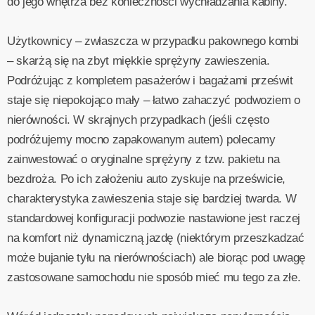
do jego wnętrza bez konieczności wychładzania kabiny.
Użytkownicy – zwłaszcza w przypadku pakownego kombi
– skarżą się na zbyt miękkie sprężyny zawieszenia.
Podróżując z kompletem pasażerów i bagażami prześwit
staje się niepokojąco mały – łatwo zahaczyć podwoziem o
nierówności. W skrajnych przypadkach (jeśli często
podróżujemy mocno zapakowanym autem) polecamy
zainwestować o oryginalne sprężyny z tzw. pakietu na
bezdroża. Po ich założeniu auto zyskuje na prześwicie,
charakterystyka zawieszenia staje się bardziej twarda. W
standardowej konfiguracji podwozie nastawione jest raczej
na komfort niż dynamiczną jazdę (niektórym przeszkadzać
może bujanie tyłu na nierównościach) ale biorąc pod uwagę
zastosowane samochodu nie sposób mieć mu tego za złe.