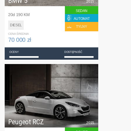
BMW 5
2015
SEDAN
20d 190 KM
AUTOMAT
DIESEL
TYLNY
CENA ŚREDNIA
70 000 zł
OCENY
DOSTĘPNOŚĆ
Peugeot RCZ
2015