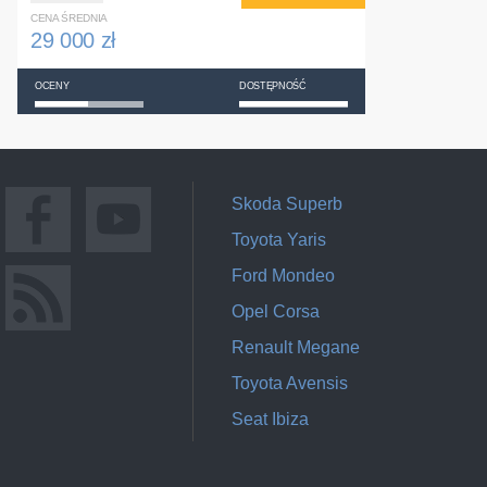
CENA ŚREDNIA
29 000 zł
OCENY
DOSTĘPNOŚĆ
Skoda Superb
Toyota Yaris
Ford Mondeo
Opel Corsa
Renault Megane
Toyota Avensis
Seat Ibiza