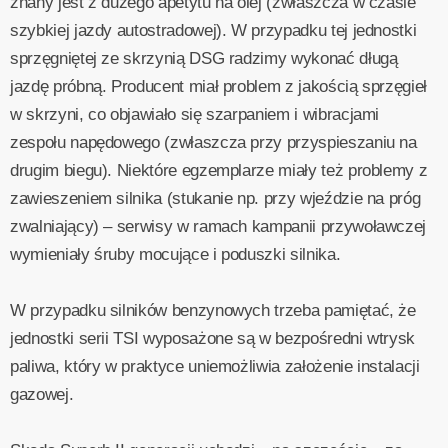
znany jest z dużego apetytu na olej (zwłaszcza w czasie
szybkiej jazdy autostradowej). W przypadku tej jednostki
sprzęgniętej ze skrzynią DSG radzimy wykonać długą
jazdę próbną. Producent miał problem z jakością sprzęgieł
w skrzyni, co objawiało się szarpaniem i wibracjami
zespołu napędowego (zwłaszcza przy przyspieszaniu na
drugim biegu). Niektóre egzemplarze miały też problemy z
zawieszeniem silnika (stukanie np. przy wjeździe na próg
zwalniający) – serwisy w ramach kampanii przywoławczej
wymieniały śruby mocujące i poduszki silnika.
W przypadku silników benzynowych trzeba pamiętać, że
jednostki serii TSI wyposażone są w bezpośredni wtrysk
paliwa, który w praktyce uniemożliwia założenie instalacji
gazowej.