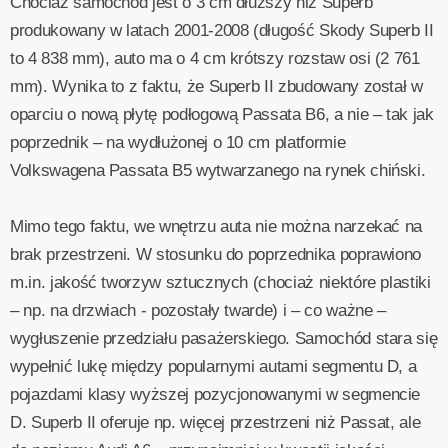
Chociaż samochód jest o 3 cm dłuższy niż Superb
produkowany w latach 2001-2008 (długość Skody Superb II
to 4 838 mm), auto ma o 4 cm krótszy rozstaw osi (2 761
mm). Wynika to z faktu, że Superb II zbudowany został w
oparciu o nową płytę podłogową Passata B6, a nie – tak jak
poprzednik – na wydłużonej o 10 cm platformie
Volkswagena Passata B5 wytwarzanego na rynek chiński.
Mimo tego faktu, we wnętrzu auta nie można narzekać na
brak przestrzeni. W stosunku do poprzednika poprawiono
m.in. jakość tworzyw sztucznych (chociaż niektóre plastiki
– np. na drzwiach - pozostały twarde) i – co ważne –
wygłuszenie przedziału pasażerskiego. Samochód stara się
wypełnić lukę między popularnymi autami segmentu D, a
pojazdami klasy wyższej pozycjonowanymi w segmencie
D. Superb II oferuje np. więcej przestrzeni niż Passat, ale