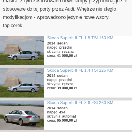
maska. Z tyłu zastosowano nowe lampy przypominające te
stosowane do tej porty przez Audi. Wnętrze nie uległo
modyfikacjom - wprowadzono jedynie nowe wzory
tapicerek.
Skoda Superb II FL 1.8 TSI 160 KM
2014
,
sedan
napęd:
przedni
skrzynia:
ręczna
cena:
41 000,00 zł
Skoda Superb II FL 1.4 TSI 125 KM
2014
,
sedan
napęd:
przedni
skrzynia:
ręczna
cena:
39 000,00 zł
Skoda Superb II FL 3.6 FSI 260 KM
2014
,
sedan
napęd:
4x4
skrzynia:
automat
cena:
65 000,00 zł