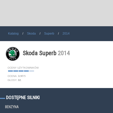
Katalog
Skoda
Superb
2014
Skoda Superb
2014
OCENY UŻYTKOWNIKÓW
OCENA:
3.97
/
5
GŁOSY:
32
.
DOSTĘPNE SILNIKI
BENZYNA