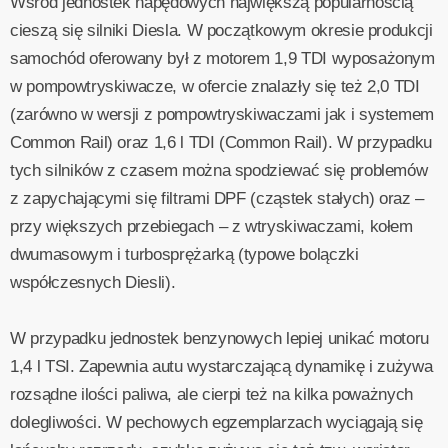
Wśród jednostek napędowych największą popularnością
cieszą się silniki Diesla. W początkowym okresie produkcji
samochód oferowany był z motorem 1,9 TDI wyposażonym
w pompowtryskiwacze, w ofercie znalazły się też 2,0 TDI
(zarówno w wersji z pompowtryskiwaczami jak i systemem
Common Rail) oraz 1,6 l TDI (Common Rail). W przypadku
tych silników z czasem można spodziewać się problemów
z zapychającymi się filtrami DPF (cząstek stałych) oraz –
przy większych przebiegach – z wtryskiwaczami, kołem
dwumasowym i turbosprężarką (typowe bolączki
współczesnych Diesli).
W przypadku jednostek benzynowych lepiej unikać motoru
1,4 l TSI. Zapewnia autu wystarczającą dynamikę i zużywa
rozsądne ilości paliwa, ale cierpi też na kilka poważnych
dolegliwości. W pechowych egzemplarzach wyciągają się