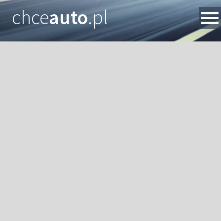
chce
auto
.pl