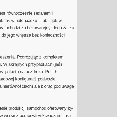
jest równocześnie sedanem i
k jak w hatchbacku – lub – jak w
my, uchodzi za bezawaryjny. Jego zaletą
 do jego wnętrza bez konieczności
ieszenia. Podróżując z kompletem
. W skrajnych przypadkach (jeśli
 pakietu na bezdroża. Po ich
ardowej konfiguracji podwozie
a nierównościach) ale biorąc pod uwagę
esie produkcji samochód oferowany był
w wersji z pompowtryskiwaczami jak i