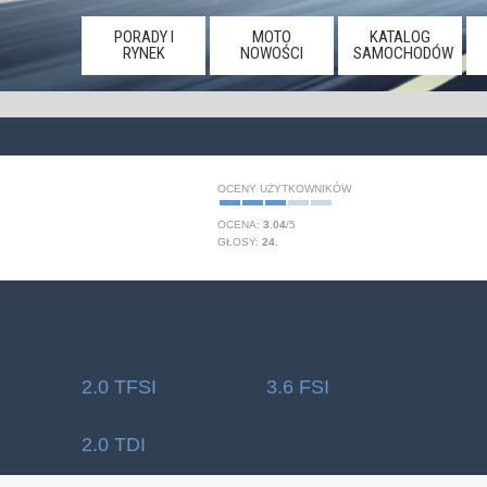
PORADY I
MOTO
KATALOG
RYNEK
NOWOŚCI
SAMOCHODÓW
OCENY UŻYTKOWNIKÓW
OCENA:
3.04
/
5
GŁOSY:
24
.
2.0 TFSI
3.6 FSI
2.0 TDI