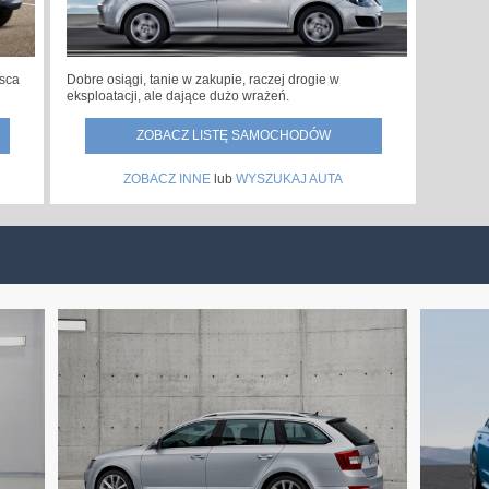
jsca
Dobre osiągi, tanie w zakupie, raczej drogie w
eksploatacji, ale dające dużo wrażeń.
ZOBACZ LISTĘ SAMOCHODÓW
ZOBACZ INNE
lub
WYSZUKAJ AUTA