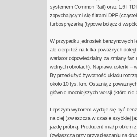
systemem Common Rail) oraz 1,6 l TDI
zapychającymi się filtrami DPF (cząst
turbosprężarką (typowe bolączki współc
W przypadku jednostek benzynowych lep
ale cierpi też na kilka poważnych dole
wariator odpowiedzialny za zmiany faz 
wolnych obrotach). Naprawa usterki – wr
By przedłużyć żywotność układu rozrzą
około 10 tys. km. Ostatnią z poważnych 
głównie mocniejszych wersji (które ni
Lepszym wyborem wydaje się być benzyn
na olej (zwłaszcza w czasie szybkiej j
jazdę próbną. Producent miał problem z
(zwłaszcza przy przyspieszaniu na drug