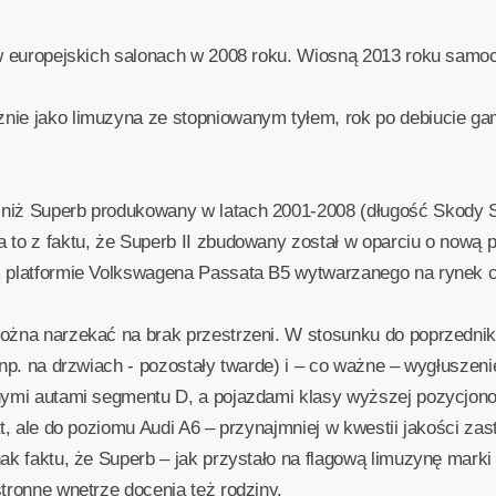
 w europejskich salonach w 2008 roku. Wiosną 2013 roku samoc
nie jako limuzyna ze stopniowanym tyłem, rok po debiucie ga
niż Superb produkowany w latach 2001-2008 (długość Skody S
 to z faktu, że Superb II zbudowany został w oparciu o nową p
m platformie Volkswagena Passata B5 wytwarzanego na rynek c
można narzekać na brak przestrzeni. W stosunku do poprzedni
– np. na drzwiach - pozostały twarde) i – co ważne – wygłusze
rnymi autami segmentu D, a pojazdami klasy wyższej pozycjo
sat, ale do poziomu Audi A6 – przynajmniej w kwestii jakości z
nak faktu, że Superb – jak przystało na flagową limuzynę mark
tronne wnętrze docenią też rodziny.