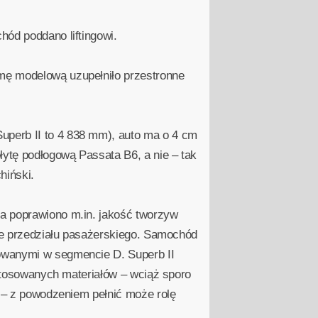
hód poddano liftingowi.
mę modelową uzupełniło przestronne
uperb II to 4 838 mm), auto ma o 4 cm
łytę podłogową Passata B6, a nie – tak
hiński.
ka poprawiono m.in. jakość tworzyw
nie przedziału pasażerskiego. Samochód
nowanymi w segmencie D. Superb II
astosowanych materiałów – wciąż sporo
i – z powodzeniem pełnić może rolę