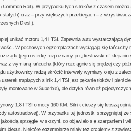
 (Common Rail). W przypadku tych silników z czasem można 
ek stałych) oraz – przy większych przebiegach – z wtryskiwa
zesnych Diesli).
iej unikać motoru 1,4 l TSI. Zapewnia autu wystarczającą dyn
gliwości. W pechowych egzemplarzach wyciągają się łańcuchy 
rozrządu (jego usterkę rozpoznamy po „dieslowskim” klepaniu s
az z wymianą łańcucha (który rozciągnie się prędzej czy późnie
du użytkownicy radzą skrócić interwały wymiany oleju z zalec
usterek trapiących silnik 1,4 TSI jest pękanie tłoków i pierśc
e były montowane w Superbie), ale dotyka również pojedynczyc
owy 1,8 l TSI o mocy 160 KM. Silnik cieszy się lepszą opinią
azdy autostradowej). W przypadku tej jednostki sprzęgniętej 
 jakością sprzęgieł w skrzyni, co objawiało się szarpaniem i 
im biegu). Niektóre egzemplarze miały też problemy z zawiesz