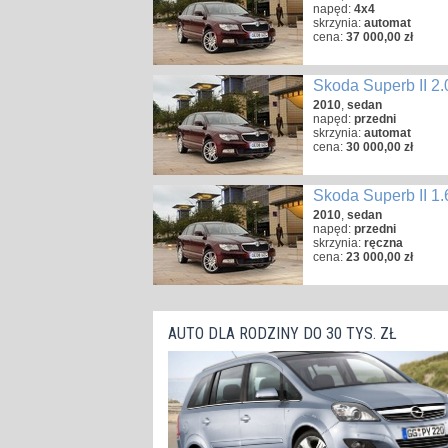
napęd:
4x4
skrzynia:
automat
cena:
37 000,00 zł
Skoda Superb II 2
2010
,
sedan
napęd:
przedni
skrzynia:
automat
cena:
30 000,00 zł
Skoda Superb II 1
2010
,
sedan
napęd:
przedni
skrzynia:
ręczna
cena:
23 000,00 zł
AUTO DLA RODZINY DO 30 TYS. ZŁ