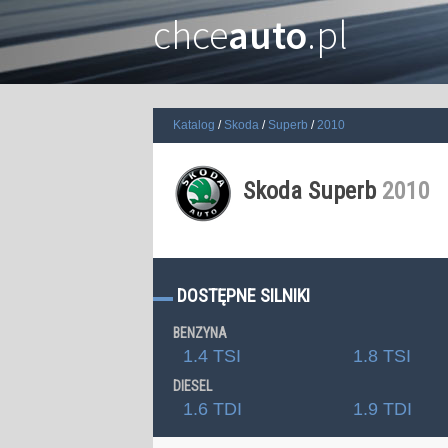
chce
auto
.pl
Katalog
Skoda
Superb
2010
Skoda Superb
2010
DOSTĘPNE SILNIKI
BENZYNA
1.4 TSI
1.8 TSI
DIESEL
1.6 TDI
1.9 TDI