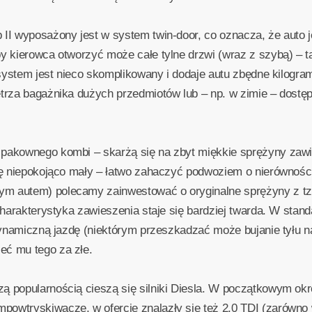
II wyposażony jest w system twin-door, co oznacza, że auto 
 kierowca otworzyć może całe tylne drzwi (wraz z szybą) – ta
 system jest nieco skomplikowany i dodaje autu zbędne kilogra
trza bagażnika dużych przedmiotów lub – np. w zimie – dostęp
pakownego kombi – skarżą się na zbyt miękkie sprężyny zaw
ię niepokojąco mały – łatwo zahaczyć podwoziem o nierówności
 autem) polecamy zainwestować o oryginalne sprężyny z tzw.
charakterystyka zawieszenia staje się bardziej twarda. W stand
dynamiczną jazdę (niektórym przeszkadzać może bujanie tyłu n
ć mu tego za złe.
 popularnością cieszą się silniki Diesla. W początkowym okr
wtryskiwacze, w ofercie znalazły się też 2,0 TDI (zarówno 