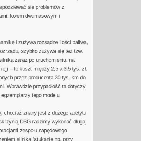
spodziewać się problemów z
czami, kołem dwumasowym i
amikę i zużywa rozsądne ilości paliwa,
rozrządu, szybko zużywa się też tzw.
ilnika zaraz po uruchomieniu, na
j) – to koszt między 2,5 a 3,5 tys. zł.
anych przez producenta 30 tys. km do
ieni. Wprawdzie przypadłość ta dotyczy
h egzemplarzy tego modelu.
, chociaż znany jest z dużego apetytu
ze skrzynią DSG radzimy wykonać długą
wibracjami zespołu napędowego
eniem silnika (stukanie np. przy