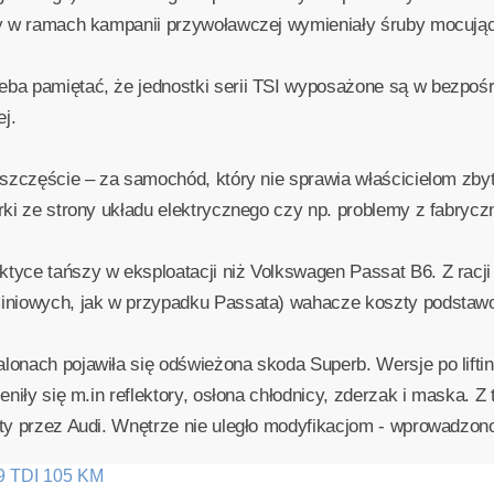
y w ramach kampanii przywoławczej wymieniały śruby mocujące
ba pamiętać, że jednostki serii TSI wyposażone są w bezpośre
ej.
 szczęście – za samochód, który nie sprawia właścicielom zby
erki ze strony układu elektrycznego czy np. problemy z fabr
tyce tańszy w eksploatacji niż Volkswagen Passat B6. Z racji
miniowych, jak w przypadku Passata) wahacze koszty podstaw
lonach pojawiła się odświeżona skoda Superb. Wersje po lift
eniły się m.in reflektory, osłona chłodnicy, zderzak i maska.
ty przez Audi. Wnętrze nie uległo modyfikacjom - wprowadzono
.9 TDI 105 KM