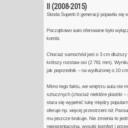
II (2008-2015)
Skoda Superb II generacji pojawiła się
Początkowo auto oferowane było wyłącz
kombi.
Chociaż samochód jest o 3 cm dłuższy 
krótszy rozstaw osi (2 761 mm). Wynika
jak poprzednik – na wydłużonej o 10 c
Mimo tego faktu, we wnętrzu auta nie 
sztucznych (chociaż niektóre plastiki 
stara się wypełnić lukę między popula
oferuje np. więcej przestrzeni niż Pas
mu jeszcze brakuje. Nie zmienia to jed
reprezentacyjną, wysoki komfort i przes