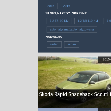
2015
2016
SILNIKI, NAPĘDY I SKRZYNIE
1.2 TSI 90 KM
1.2 TSI 110 KM
1.
automatyczna/zautomatyzowana
NADWOZIA
sedan
sedan
2015-
Skoda Rapid Spaceback ScoutL
2012-