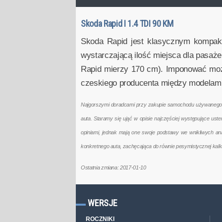
Skoda Rapid I 1.4 TDI 90 KM
Skoda Rapid jest klasycznym kompakt
wystarczającą ilość miejsca dla pasaż
Rapid mierzy 170 cm). Imponować może
czeskiego producenta między modelami
Najgorszymi doradcami przy zakupie samochodu używanego są 
auta. Staramy się ująć w opisie najczęściej występujące us
opiniami, jednak mają one swoje podstawy we wnikliwych a
konkretnego auta, zachęcająca do równie pesymistycznej kal
Ostatnia zmiana: 2017-01-10
WERSJE
ROCZNIKI