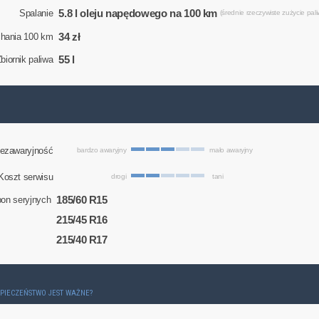
5.8 l oleju napędowego na 100 km
Spalanie
(średnie rzeczywiste zużycie pali
34 zł
chania 100 km
55 l
biornik paliwa
ezawaryjność
bardzo awaryjny
mało awaryjny
Koszt serwisu
drogi
tani
185/60 R15
on seryjnych
215/45 R16
215/40 R17
ZPIECZEŃSTWO JEST WAŻNE?