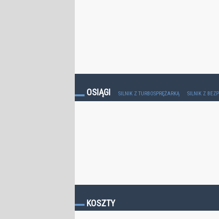
OSIĄGI
SILNIK Z TURBOSPRĘŻARKĄ
SILNIK Z BE
KOSZTY