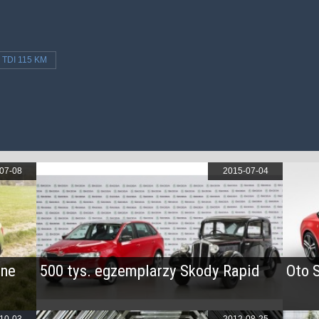
6 TDI 115 KM
07-08
2015-07-04
ine
500 tys. egzemplarzy Skody Rapid
Oto 
10-03
2012-08-25