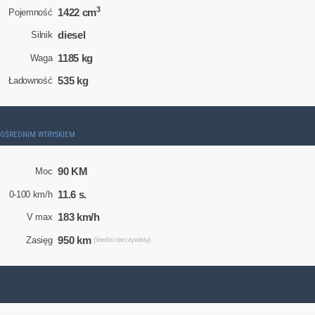
3
1422 cm
Pojemność
diesel
Silnik
1185 kg
Waga
535 kg
Ładowność
ZPOŚREDNIM WTRYSKIEM
90 KM
Moc
11.6 s.
0-100 km/h
183 km/h
V max
950 km
Zasięg
(średni rzeczywisty)