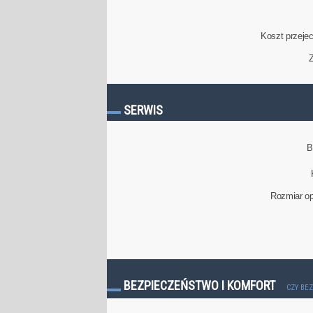
Koszt przeje
Z
SERWIS
B
Rozmiar op
BEZPIECZEŃSTWO I KOMFORT
CZY BE