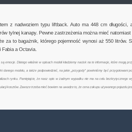
em z nadwoziem typu liftback. Auto ma 448 cm długości, 
erów tylnej kanapy. Pewne zastrzeżenia można mieć natomiast
 za to bagażnik, którego pojemność wynosi aż 550 litrów. 
 Fabia a Octavia.
emocje. Dlatego właśnie w opisach modeli kładziemy nacisk na te informacje, które mogą przyd
terki danego modelu, a także podpowiedzieć, na jakie „przygody” powinniśmy być przygotowani 
nalizach rynku. Pamiętajcie, że nasz opis w żadnym wypadku nie ma na celu bezkrytycznego w
kulacji kosztów. Zawsze trzeba mieć bowiem na uwadze to, że cena zakupu używanego pojazdu jes