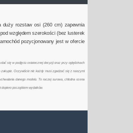
a duży rozstaw osi (260 cm) zapewnia
 pod względem szerokości (bez lusterek
Samochód pozycjonowany jest w ofercie
ać się w podjęciu ostatecznej decyzji oraz przy oględzinach
po zakupie. Oczywiście nie każdy musi zgadzać się z naszymi
ychwalania danego modelu. To raczej surowa, chłodna ocena
t dopiero początkiem wydatków.