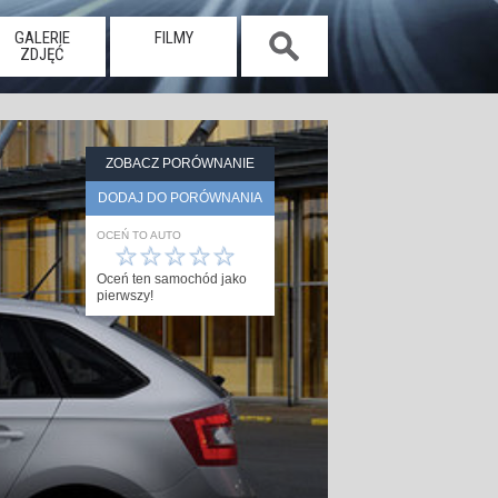
GALERIE
FILMY
ZDJĘĆ
ZOBACZ PORÓWNANIE
DODAJ DO PORÓWNANIA
OCEŃ TO AUTO
☆
☆
☆
☆
☆
Oceń ten samochód jako
pierwszy!