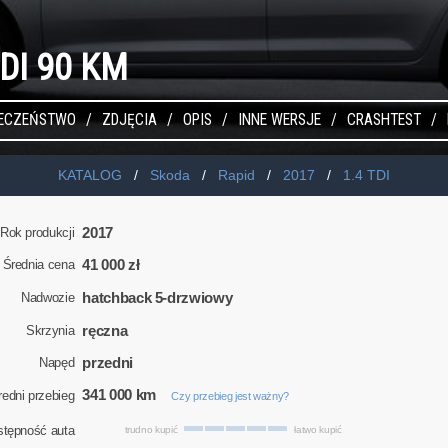
TDI 90 KM
IECZEŃSTWO
ZDJĘCIA
OPIS
INNE WERSJE
CRASHTEST
KATALOG
Skoda
Rapid
2017
1.4 TDI
2017
Rok produkcji
41 000 zł
Średnia cena
hatchback 5-drzwiowy
Nadwozie
ręczna
Skrzynia
przedni
Napęd
341 000 km
redni przebieg
Czy przebieg jest ważny?
stępność auta
trudno kupić
łatwo kupić