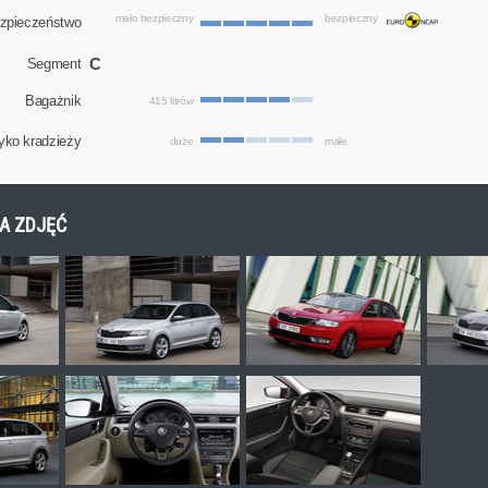
mało bezpieczny
bezpieczny
zpieczeństwo
C
Segment
Bagażnik
415 litrów
yko kradzieży
duże
małe
IA ZDJĘĆ