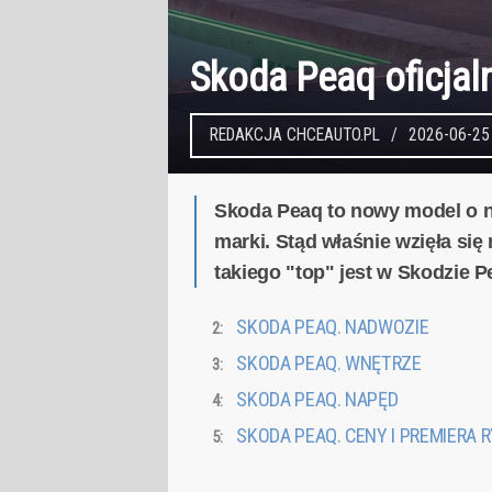
Skoda Peaq oficjal
REDAKCJA CHCEAUTO.PL
2026-06-25
Skoda Peaq to nowy model o na
marki. Stąd właśnie wzięła się
takiego "top" jest w Skodzie 
SKODA PEAQ. NADWOZIE
SKODA PEAQ. WNĘTRZE
SKODA PEAQ. NAPĘD
SKODA PEAQ. CENY I PREMIERA