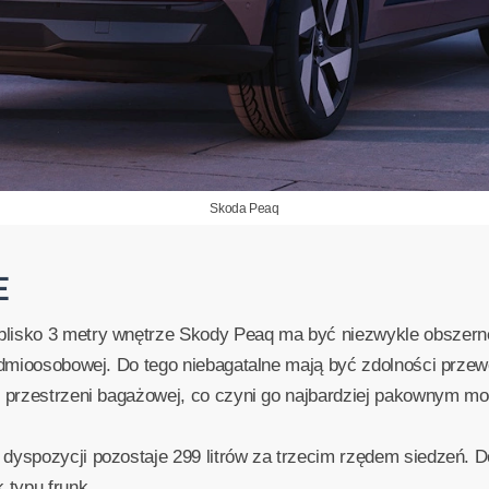
Skoda Peaq
E
lisko 3 metry wnętrze Skody Peaq ma być niezwykle obszerne,
iedmioosobowej. Do tego niebagatalne mają być zdolności prze
i przestrzeni bagażowej, co czyni go najbardziej pakownym mo
 dyspozycji pozostaje 299 litrów za trzecim rzędem siedzeń.
typu frunk.