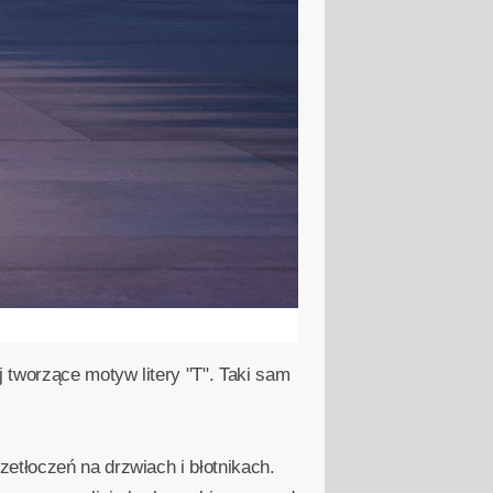
 tworzące motyw litery "T". Taki sam
etłoczeń na drzwiach i błotnikach.