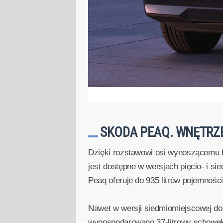
SKODA PEAQ. WNĘTRZ
Dzięki rozstawowi osi wynoszącemu b
jest dostępne w wersjach pięcio- i s
Peaq oferuje do 935 litrów pojemnośc
Nawet w wersji siedmiomiejscowej do
wygospodarowano 37-litrowy schowek 