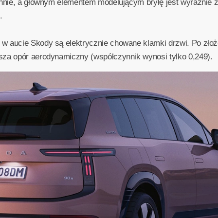
zchnie, a głównym elementem modelującym bryłę jest wyraźnie 
.
 aucie Skody są elektrycznie chowane klamki drzwi. Po złoże
sza opór aerodynamiczny (współczynnik wynosi tylko 0,249).