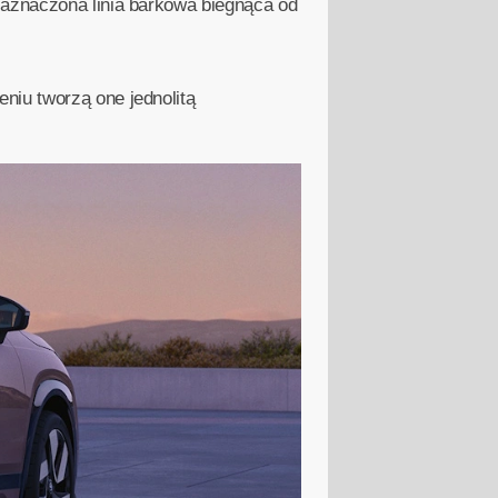
zaznaczona linia barkowa biegnąca od
niu tworzą one jednolitą