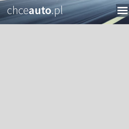
chce
auto
.pl