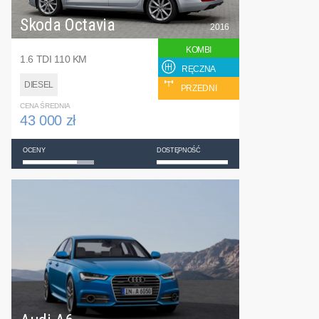
Skoda Octavia
2016
KOMBI
1.6 TDI 110 KM
RĘCZNA
DIESEL
PRZEDNI
CENA ŚREDNIA
43 000 zł
OCENY
DOSTĘPNOŚĆ