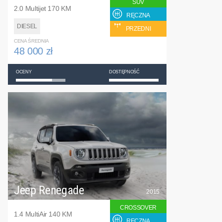
SUV
2.0 Multijet 170 KM
RĘCZNA
DIESEL
PRZEDNI
CENA ŚREDNIA
48 000 zł
OCENY
DOSTĘPNOŚĆ
Jeep Renegade
2015
CROSSOVER
1.4 MultiAir 140 KM
RĘCZNA