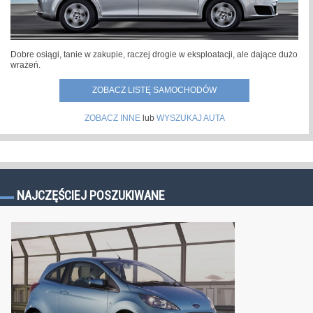
Dobre osiągi, tanie w zakupie, raczej drogie w eksploatacji, ale dające dużo
wrażeń.
ZOBACZ LISTĘ SAMOCHODÓW
ZOBACZ INNE
lub
WYSZUKAJ AUTA
NAJCZĘŚCIEJ POSZUKIWANE