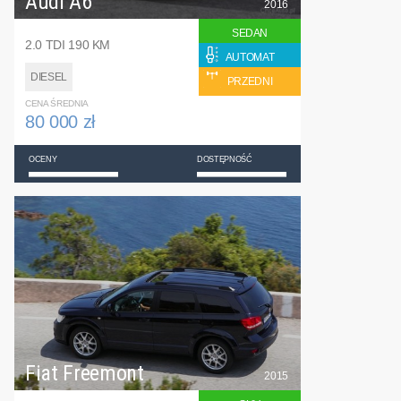
Audi A6
2016
SEDAN
2.0 TDI 190 KM
AUTOMAT
DIESEL
PRZEDNI
CENA ŚREDNIA
80 000 zł
OCENY
DOSTĘPNOŚĆ
Fiat Freemont
2015