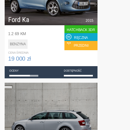
Ford Ka
2015
HATCHBACK 3DR
1.2 69 KM
RĘCZNA
BENZYNA
PRZEDNI
CENA ŚREDNIA
19 000 zł
OCENY
DOSTĘPNOŚĆ