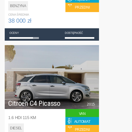
BENZYNA
PRZEDNI
CENA ŚREDNIA
38 000 zł
OCENY
DOSTĘPNOŚĆ
Citroen C4 Picasso
2015
VAN
1.6 HDI 115 KM
AUTOMAT
DIESEL
PRZEDNI