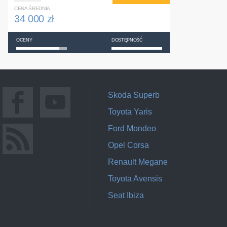
CENA ŚREDNIA
34 000 zł
OCENY
DOSTĘPNOŚĆ
Skoda Superb
Toyota Yaris
Ford Mondeo
Opel Corsa
Renault Megane
Toyota Avensis
Seat Ibiza