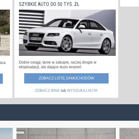
SZYBKIE AUTO DO 50 TYS. ZŁ
Dobre osiągi, tanie w zakupie, raczej drogie w
jsca
eksploatacji, ale dające dużo wrażeń.
ZOBACZ LISTĘ SAMOCHODÓW
ZOBACZ INNE
lub
WYSZUKAJ AUTA