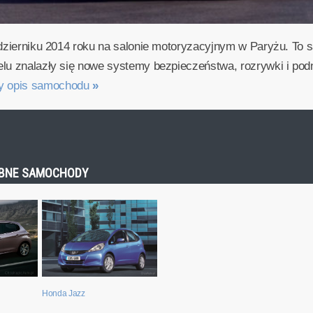
aździerniku 2014 roku na salonie motoryzacyjnym w Paryżu. T
elu znalazły się nowe systemy bezpieczeństwa, rozrywki i pod
ny opis samochodu
»
ODOBNE SAMOCHODY
Honda Jazz