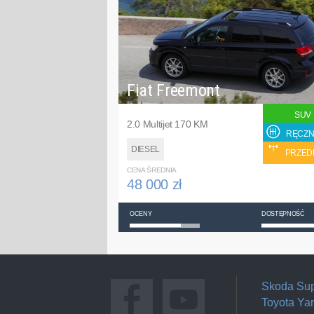
Fiat Freemont
SUV
2.0 Multijet 170 KM
RĘCZN
DIESEL
PRZED
CENA ŚREDNIA
48 000 zł
OCENY
DOSTĘPNOŚĆ
Skoda Su
Toyota Yar