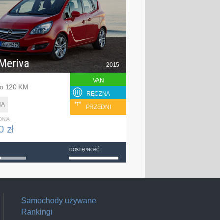
Meriva
2015
VAN
bo 120 KM
RĘCZNA
NA
PRZEDNI
DNIA
0 zł
DOSTĘPNOŚĆ
Samochody używane
Rankingi