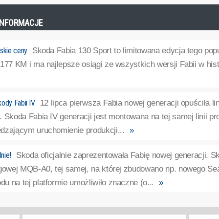
E INFORMACJE
skie ceny
Skoda Fabia 130 Sport to limitowana edycja tego pop
177 KM i ma najlepsze osiągi ze wszystkich wersji Fabii w histo
ody Fabii IV
12 lipca pierwsza Fabia nowej generacji opuściła l
 Skoda Fabia IV generacji jest montowana na tej samej linii p
dzającym uruchomienie produkcji...
»
lnie!
Skoda oficjalnie zaprezentowała Fabię nowej generacji. 
ogowej MQB-A0, tej samej, na której zbudowano np. nowego Se
 na tej platformie umożliwiło znaczne (o...
»