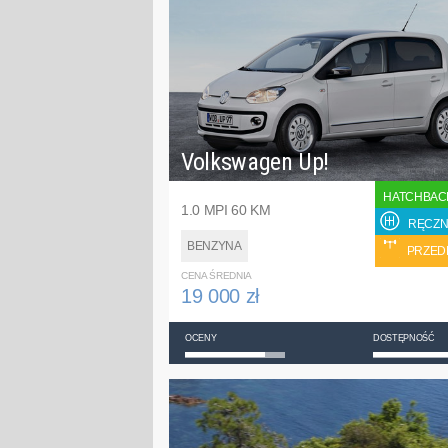
Volkswagen Up!
HATCHBAC
1.0 MPI 60 KM
RĘCZN
BENZYNA
PRZED
CENA ŚREDNIA
19 000 zł
OCENY
DOSTĘPNOŚĆ