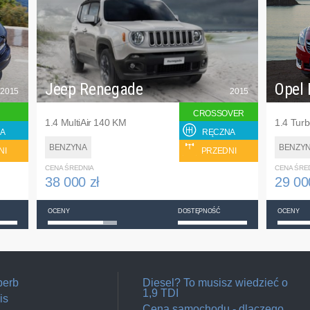
Jeep Renegade
Opel 
2015
2015
CROSSOVER
1.4 MultiAir 140 KM
1.4 Tur
A
RĘCZNA
BENZYNA
BENZY
NI
PRZEDNI
CENA ŚREDNIA
CENA ŚRE
38 000 zł
29 00
OCENY
DOSTĘPNOŚĆ
OCENY
perb
Diesel? To musisz wiedzieć o
1,9 TDI
is
Cena samochodu - dlaczego