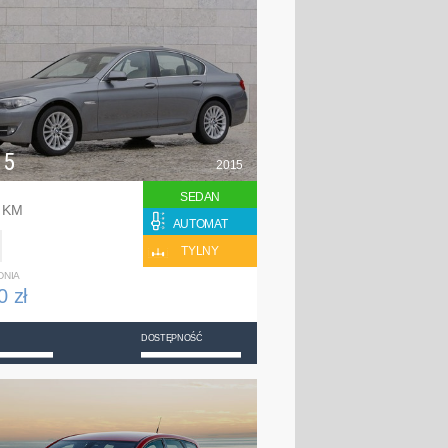
 5
2015
SEDAN
0 KM
AUTOMAT
TYLNY
DNIA
0 zł
DOSTĘPNOŚĆ