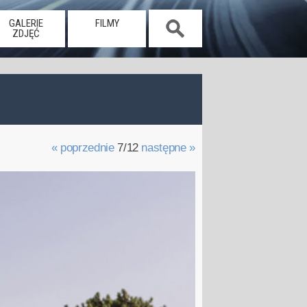
GALERIE
FILMY
ZDJĘĆ
« poprzednie
7/12
następne »