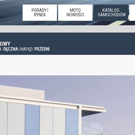
PORADY I
MOTO
KATALOG
RYNEK
NOWOŚCI
SAMOCHODÓW
WIOWY
A:
RĘCZNA
| NAPĘD:
PRZEDNI