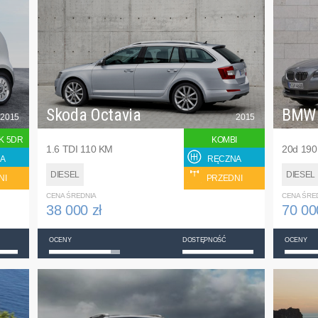
Skoda Octavia
BMW
2015
2015
K 5DR
KOMBI
1.6 TDI 110 KM
20d 19
A
RĘCZNA
DIESEL
DIESEL
NI
PRZEDNI
CENA ŚREDNIA
CENA ŚRE
38 000 zł
70 00
OCENY
DOSTĘPNOŚĆ
OCENY