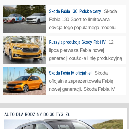
Skoda Fabia 130. Polskie ceny
Skoda
Fabia 130 Sport to limitowana
edycja tego popularnego modelu.
Auto jest napędzane silnikiem o
Ruszyła produkcja Skody Fabii IV
12
mocy 177 KM i ma najlepsze osiągi ze wszystkich wersji
lipca pierwsza Fabia nowej
Fabii w historii.
»
generacji opuściła linię produkcyjną
głównej fabryki Skody w Mladá
Skoda Fabia IV oficjalnie!
Skoda
Boleslav. Skoda Fabia IV generacji jest montowana na tej
oficjalnie zaprezentowała Fabię
samej linii produkcyjnej, co modele Scala i Kamiq. W
nowej generacji. Skoda Fabia IV
okresie poprzedzającym uruchomienie produkcji...
»
została zbudowana bazie płyty
podłogowej MQB-A0, tej samej, na której zbudowano np.
nowego Seata Ibiza czy Volkswagena Polo. Oparcie
AUTO DLA RODZINY DO 30 TYS. ZŁ
samochodu na tej platformie umożliwiło znaczne (o...
»