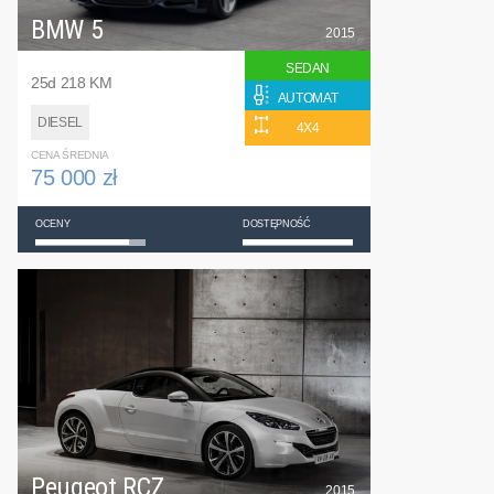
BMW 5
2015
SEDAN
25d 218 KM
AUTOMAT
DIESEL
4X4
CENA ŚREDNIA
75 000 zł
OCENY
DOSTĘPNOŚĆ
Peugeot RCZ
2015