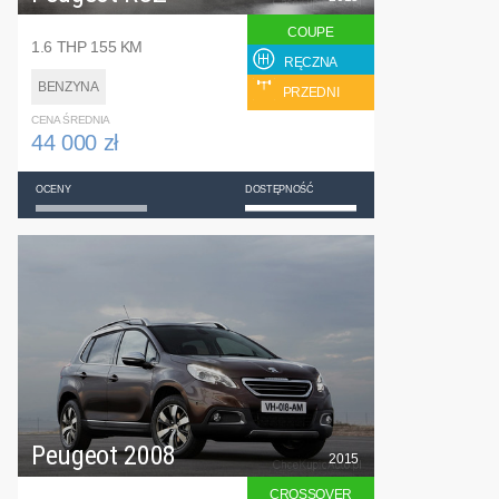
COUPE
1.6 THP 155 KM
RĘCZNA
BENZYNA
PRZEDNI
CENA ŚREDNIA
44 000 zł
OCENY
DOSTĘPNOŚĆ
Peugeot 2008
2015
CROSSOVER