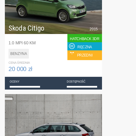
Skoda Citigo
2015
HATCHBACK 3DR
1.0 MPI 60 KM
RĘCZNA
BENZYNA
PRZEDNI
CENA ŚREDNIA
20 000 zł
OCENY
DOSTĘPNOŚĆ