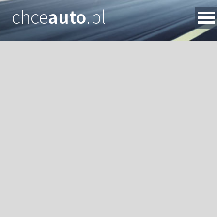
chce
auto
.pl