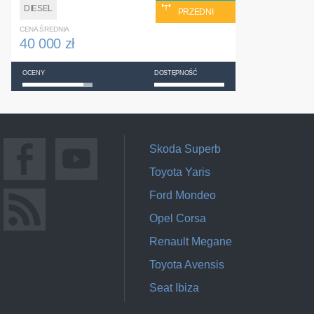
DIESEL
PRZEDNI
CENA ŚREDNIA
40 000 zł
OCENY
DOSTĘPNOŚĆ
Skoda Superb
Toyota Yaris
Ford Mondeo
Opel Corsa
Renault Megane
Toyota Avensis
Seat Ibiza