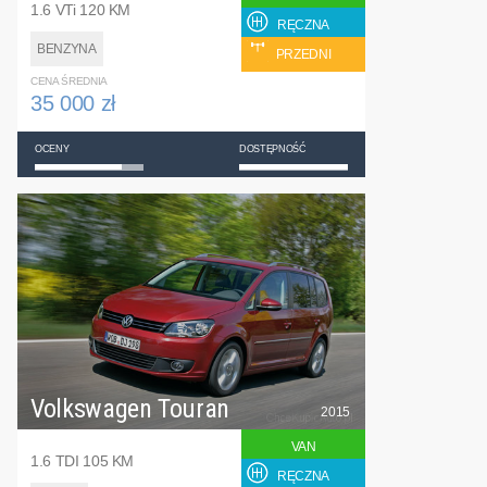
1.6 VTi 120 KM
RĘCZNA
BENZYNA
PRZEDNI
CENA ŚREDNIA
35 000 zł
OCENY
DOSTĘPNOŚĆ
Volkswagen Touran
2015
VAN
1.6 TDI 105 KM
RĘCZNA