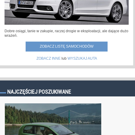
Dobre osiągi, tanie w zakupie, raczej drogie w eksploatacji, ale dające dużo
wrażeń.
ZOBACZ LISTĘ SAMOCHODÓW
ZOBACZ INNE
lub
WYSZUKAJ AUTA
NAJCZĘŚCIEJ POSZUKIWANE