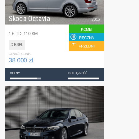
Skoda Octavia
2015
KOMBI
1.6 TDI 110 KM
RĘCZNA
DIESEL
PRZEDNI
CENA ŚREDNIA
38 000 zł
OCENY
DOSTĘPNOŚĆ