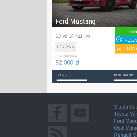
Ford Mustang
COUP
5.0 V8 GT 421 KM
RĘCZN
BENZYNA
TYLN
CENA ŚREDNIA
92 000 zł
OCENY
DOSTĘPNOŚĆ
Skoda Su
Toyota Yar
Ford Mon
Opel Cors
Renault 