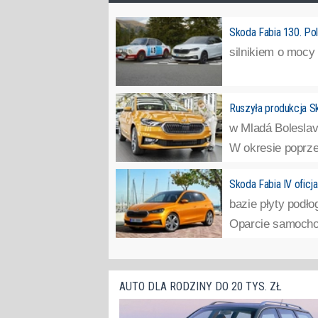
Skoda Fabia 130. Pol
silnikiem o mocy 
Ruszyła produkcja Sk
w Mladá Boleslav.
W okresie poprze
Skoda Fabia IV oficja
bazie płyty podł
Oparcie samochodu
AUTO DLA RODZINY DO 20 TYS. ZŁ