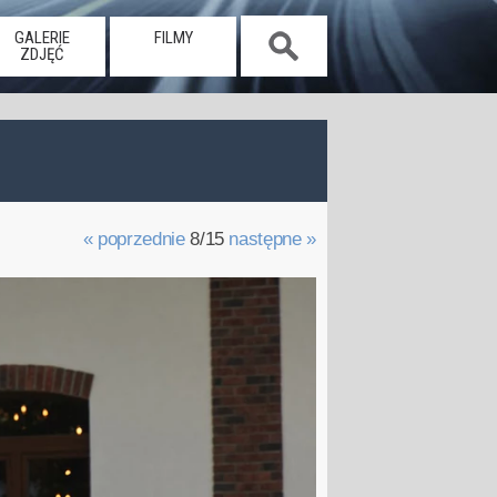
GALERIE
FILMY
ZDJĘĆ
« poprzednie
8/15
następne »