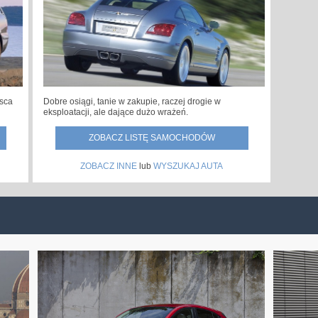
jsca
Dobre osiągi, tanie w zakupie, raczej drogie w
eksploatacji, ale dające dużo wrażeń.
ZOBACZ LISTĘ SAMOCHODÓW
ZOBACZ INNE
lub
WYSZUKAJ AUTA