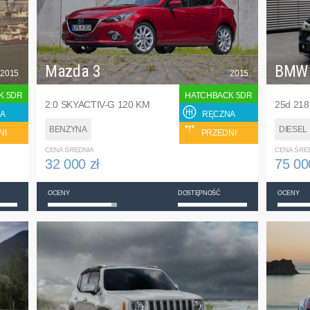
Mazda 3
BMW
2015
2015
K 5DR
HATCHBACK 5DR
2.0 SKYACTIV-G 120 KM
25d 21
A
RĘCZNA
BENZYNA
DIESEL
NI
PRZEDNI
CENA ŚREDNIA
CENA ŚRE
32 000 zł
75 00
OCENY
DOSTĘPNOŚĆ
OCENY