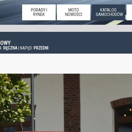
PORADY I
MOTO
KATALOG
RYNEK
NOWOŚCI
SAMOCHODÓW
WIOWY
A:
RĘCZNA
| NAPĘD:
PRZEDNI