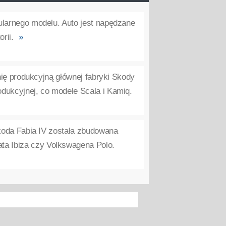
ularnego modelu. Auto jest napędzane
rii.
»
inię produkcyjną głównej fabryki Skody
rodukcyjnej, co modele Scala i Kamiq.
Skoda Fabia IV została zbudowana
ata Ibiza czy Volkswagena Polo.