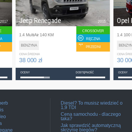
Jeep Renegade
Opel 
2017
2015
E
CROSSOVER
1.4 MultiAir 140 KM
1.4 100
A
RĘCZNA
BENZYNA
BENZY
Y
PRZEDNI
CENA ŚREDNIA
CENA ŚRE
38 000 zł
30 00
OCENY
DOSTĘPNOŚĆ
OCENY
perb
Diesel? To musisz wiedzieć o
1,9 TDI
is
Cena samochodu - dlaczego
deo
taka?
a
Jak sprawdzić automatyczną
skrzynię biegów?
Megane