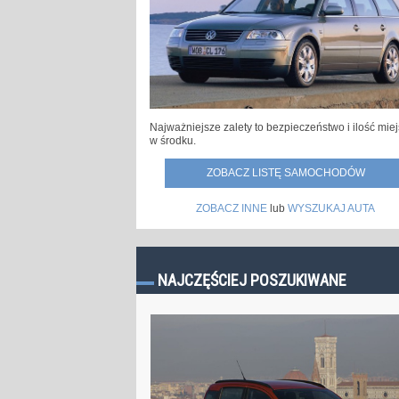
Najważniejsze zalety to bezpieczeństwo i ilość mie
w środku.
ZOBACZ LISTĘ SAMOCHODÓW
ZOBACZ INNE
lub
WYSZUKAJ AUTA
NAJCZĘŚCIEJ POSZUKIWANE