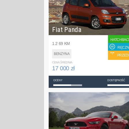
Fiat Panda
HATCHBAC
1.2 69 KM
RĘCZN
BENZYNA
PRZED
CENA ŚREDNIA
17 000 zł
OCENY
DOSTĘPNOŚĆ