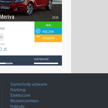
Meriva
2016
VAN
 KM
RĘCZNA
NA
PRZEDNI
DNIA
0 zł
DOSTĘPNOŚĆ
Samochody używane
Rankingi
Elektryczne
Bezpieczeństwo
Hybrydy