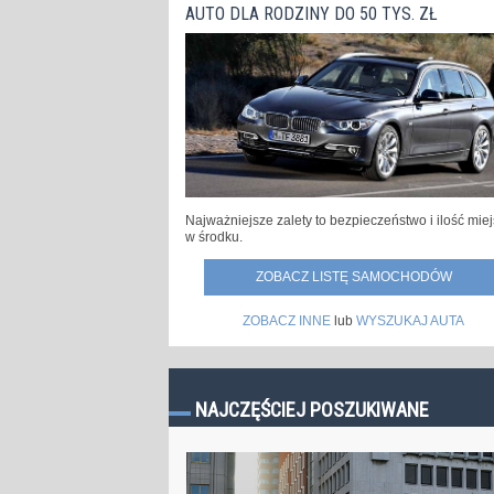
AUTO DLA RODZINY DO 50 TYS. ZŁ
Najważniejsze zalety to bezpieczeństwo i ilość mie
w środku.
ZOBACZ LISTĘ SAMOCHODÓW
ZOBACZ INNE
lub
WYSZUKAJ AUTA
NAJCZĘŚCIEJ POSZUKIWANE