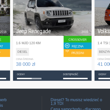
Jeep Renegade
Volk
2016
2015
E
CROSSOVER
1.6 MJD 120 KM
1.4 TSI
AT
RĘCZNA
DIESEL
BENZY
Y
PRZEDNI
CENA ŚREDNIA
CENA ŚRE
38 000 zł
41 00
OCENY
DOSTĘPNOŚĆ
OCENY
perb
Diesel? To musisz wiedzieć o
1,9 TDI
is
Cena samochodu - dlaczego