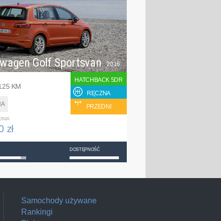
swagen Golf Sportsvan
2016
HATCHBACK 5DR
 125 KM
RĘCZNA
NA
PRZEDNI
DNIA
0 zł
DOSTĘPNOŚĆ
Samochody używane
Rankingi