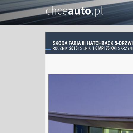
chce
auto
.pl
SKODA FABIA III HATCHBACK 5-DRZ
ROCZNIK:
2015
| SILNIK:
1.0 MPI 75 KM
| SKRZYN