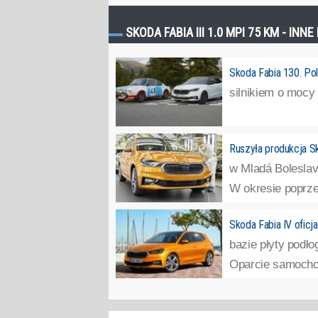
SKODA FABIA III 1.0 MPI 75 KM - INN
Skoda Fabia 130. Pol
silnikiem o mocy 
Ruszyła produkcja Sk
w Mladá Boleslav.
W okresie poprze
Skoda Fabia IV oficja
bazie płyty podł
Oparcie samochodu