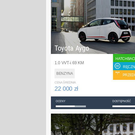
Toyota Aygo
HATCHBAC
1.0 VVT-i 69 KM
RĘCZN
BENZYNA
PRZED
CENA ŚREDNIA
22 000 zł
OCENY
DOSTĘPNOŚĆ