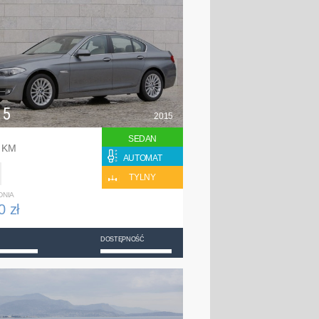
 5
2015
SEDAN
0 KM
AUTOMAT
TYLNY
DNIA
0 zł
DOSTĘPNOŚĆ