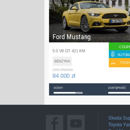
Ford Mustang
COUP
5.0 V8 GT 421 KM
AUTOM
BENZYNA
TYLN
CENA ŚREDNIA
84 000 zł
OCENY
DOSTĘPNOŚĆ
Skoda Su
Toyota Yar