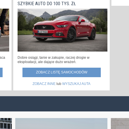
SZYBKIE AUTO DO 100 TYS. ZŁ
jsca
Dobre osiągi, tanie w zakupie, raczej drogie w
eksploatacji, ale dające dużo wrażeń.
ZOBACZ LISTĘ SAMOCHODÓW
ZOBACZ INNE
lub
WYSZUKAJ AUTA