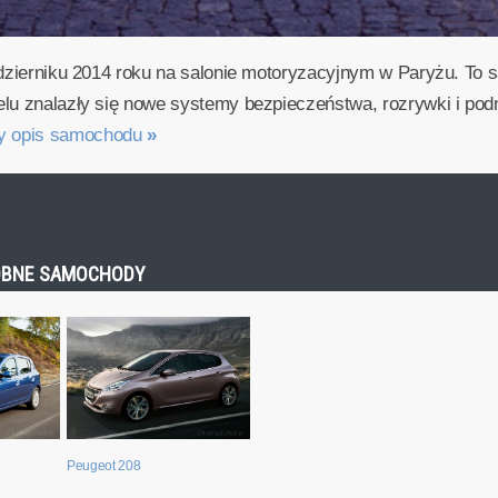
aździerniku 2014 roku na salonie motoryzacyjnym w Paryżu. T
elu znalazły się nowe systemy bezpieczeństwa, rozrywki i pod
ny opis samochodu
»
ODOBNE SAMOCHODY
Peugeot 208