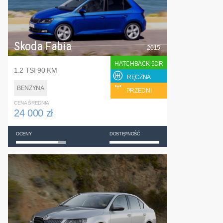
Skoda Fabia
2015
HATCHBACK 5DR
1.2 TSI 90 KM
RĘCZNA
BENZYNA
PRZEDNI
CENA ŚREDNIA
24 000 zł
OCENY
DOSTĘPNOŚĆ