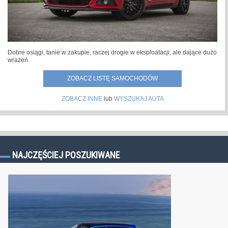
Dobre osiągi, tanie w zakupie, raczej drogie w eksploatacji, ale dające dużo
wrażeń.
ZOBACZ LISTĘ SAMOCHODÓW
ZOBACZ INNE
lub
WYSZUKAJ AUTA
NAJCZĘŚCIEJ POSZUKIWANE