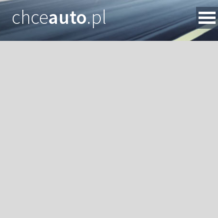
chce
auto
.pl