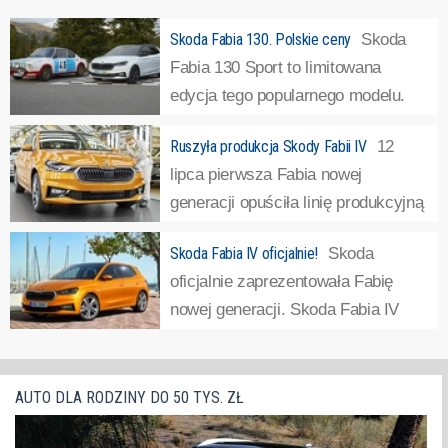
Skoda Fabia 130. Polskie ceny
Skoda
Fabia 130 Sport to limitowana
edycja tego popularnego modelu.
Auto jest napędzane silnikiem o
Ruszyła produkcja Skody Fabii IV
12
mocy 177 KM i ma najlepsze osiągi ze wszystkich wersji
lipca pierwsza Fabia nowej
Fabii w historii.
»
generacji opuściła linię produkcyjną
głównej fabryki Skody w Mladá
Skoda Fabia IV oficjalnie!
Skoda
Boleslav. Skoda Fabia IV generacji jest montowana na tej
oficjalnie zaprezentowała Fabię
samej linii produkcyjnej, co modele Scala i Kamiq. W
nowej generacji. Skoda Fabia IV
okresie poprzedzającym uruchomienie produkcji...
»
została zbudowana bazie płyty
podłogowej MQB-A0, tej samej, na której zbudowano np.
nowego Seata Ibiza czy Volkswagena Polo. Oparcie
AUTO DLA RODZINY DO 50 TYS. ZŁ
samochodu na tej platformie umożliwiło znaczne (o...
»