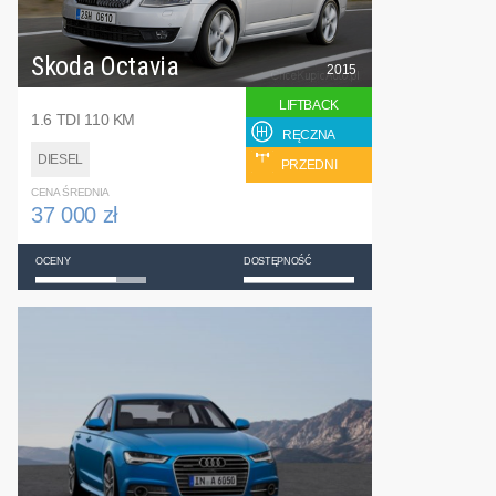
Skoda Octavia
2015
LIFTBACK
1.6 TDI 110 KM
RĘCZNA
DIESEL
PRZEDNI
CENA ŚREDNIA
37 000 zł
OCENY
DOSTĘPNOŚĆ