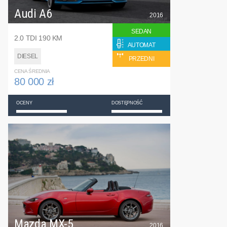
Audi A6
2016
SEDAN
2.0 TDI 190 KM
AUTOMAT
DIESEL
PRZEDNI
CENA ŚREDNIA
80 000 zł
OCENY
DOSTĘPNOŚĆ
Mazda MX-5
2016