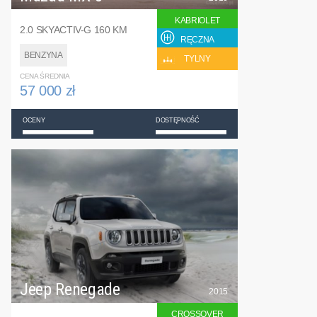
KABRIOLET
2.0 SKYACTIV-G 160 KM
RĘCZNA
BENZYNA
TYLNY
CENA ŚREDNIA
57 000 zł
OCENY
DOSTĘPNOŚĆ
Jeep Renegade
2015
CROSSOVER