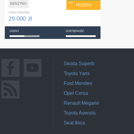
BENZYNA
PRZEDNI
CENA ŚREDNIA
29 000 zł
OCENY
DOSTĘPNOŚĆ
Skoda Superb
Toyota Yaris
Ford Mondeo
Opel Corsa
Renault Megane
Toyota Avensis
Seat Ibiza