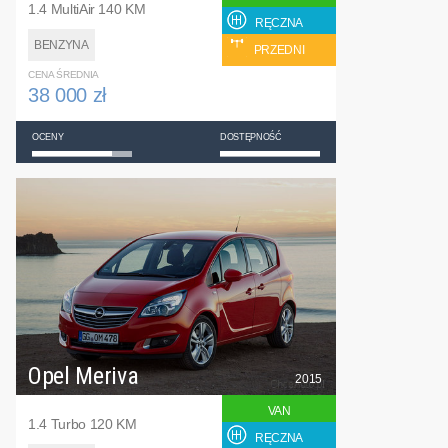
1.4 MultiAir 140 KM
RĘCZNA
BENZYNA
PRZEDNI
CENA ŚREDNIA
38 000 zł
OCENY
DOSTĘPNOŚĆ
Opel Meriva
2015
VAN
1.4 Turbo 120 KM
RĘCZNA