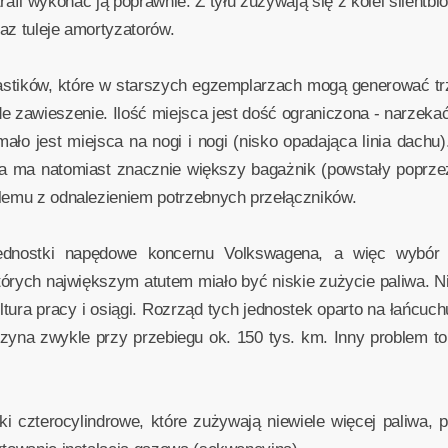
fi wykonać ją poprawnie. Z tyłu zużywają się z kolei silentblok
az tuleje amortyzatorów.
stików, które w starszych egzemplarzach mogą generować trz
e zawieszenie. Ilość miejsca jest dość ograniczona - narzekać
mało jest miejsca na nogi i nogi (nisko opadająca linia dach
ra ma natomiast znacznie większy bagażnik (powstały poprze
blemu z odnalezieniem potrzebnych przełączników.
 jednostki napędowe koncernu Volkswagena, a więc wybór b
których największym atutem miało być niskie zużycie paliwa. Ni
kultura pracy i osiągi. Rozrząd tych jednostek oparto na łańcuc
yna zwykle przy przebiegu ok. 150 tys. km. Inny problem t
zterocylindrowe, które zużywają niewiele więcej paliwa, pra