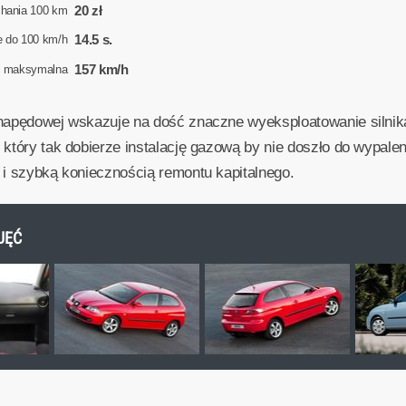
20 zł
chania 100 km
14.5 s.
e do 100 km/h
157 km/h
ć maksymalna
napędowej wskazuje na dość znaczne wyeksploatowanie silnika
 który tak dobierze instalację gazową by nie doszło do wypal
 i szybką koniecznością remontu kapitalnego.
DJĘĆ