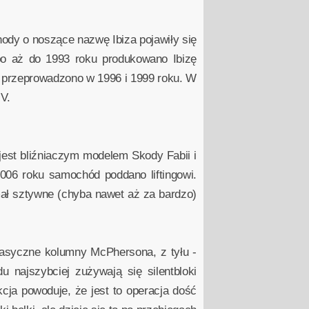
hody o noszące nazwę Ibiza pojawiły się
bo aż do 1993 roku produkowano Ibizę
re przeprowadzono w 1996 i 1999 roku. W
V.
 jest bliźniaczym modelem Skody Fabii i
2006 roku samochód poddano liftingowi.
ymał sztywne (chyba nawet aż za bardzo)
lasyczne kolumny McPhersona, z tyłu -
 najszybciej zużywają się silentbloki
ja powoduje, że jest to operacja dość