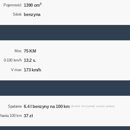
3
1390 cm
Pojemność
benzyna
Silnik
75 KM
Moc
13.2 s.
0-100 km/h
173 km/h
V max
6.4 l benzyny na 100 km
Spalanie
(średnie rzeczywiste zużycie paliwa)
37 zł
chania 100 km