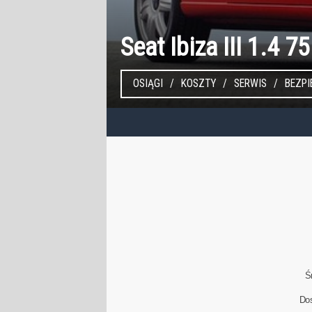
Seat Ibiza III 1.4 7
OSIĄGI
KOSZTY
SERWIS
BEZP
Ś
Do