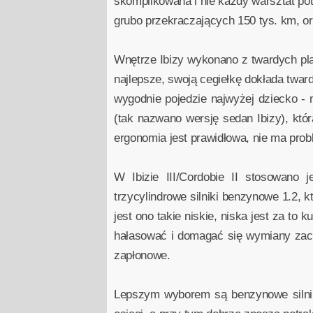
skomplikowana i nie każdy warsztat potra
grubo przekraczających 150 tys. km, or
Wnętrze Ibizy wykonano z twardych pla
najlepsze, swoją cegiełkę dokłada tward
wygodnie pojedzie najwyżej dziecko - 
(tak nazwano wersję sedan Ibizy), któ
ergonomia jest prawidłowa, nie ma pro
W Ibizie III/Cordobie II stosowano
trzycylindrowe silniki benzynowe 1.2, 
jest ono takie niskie, niska jest za to 
hałasować i domagać się wymiany zacz
zapłonowe.
Lepszym wyborem są benzynowe silniki c