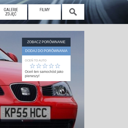
GALERIE
FILMY
ZDJĘĆ
ZOBACZ PORÓWNANIE
DODAJ DO PORÓWNANIA
OCEŃ TO AUTO
☆
☆
☆
☆
☆
Oceń ten samochód jako
pierwszy!