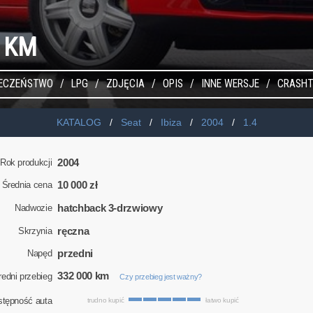
5 KM
IECZEŃSTWO
LPG
ZDJĘCIA
OPIS
INNE WERSJE
CRASHT
KATALOG
Seat
Ibiza
2004
1.4
2004
Rok produkcji
10 000 zł
Średnia cena
hatchback 3-drzwiowy
Nadwozie
ręczna
Skrzynia
przedni
Napęd
332 000 km
redni przebieg
Czy przebieg jest ważny?
stępność auta
trudno kupić
łatwo kupić