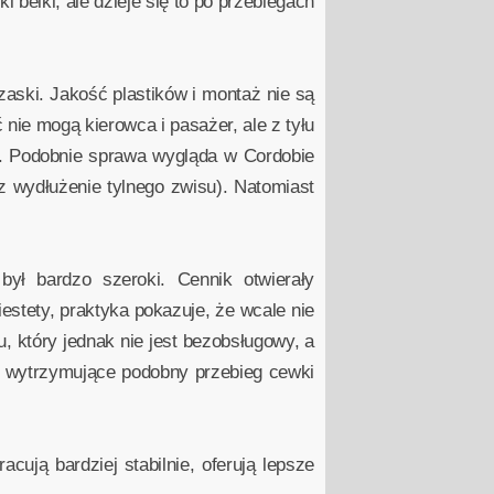
i belki, ale dzieje się to po przebiegach
aski. Jakość plastików i montaż nie są
 nie mogą kierowca i pasażer, ale z tyłu
u). Podobnie sprawa wygląda w Cordobie
z wydłużenie tylnego zwisu). Natomiast
ył bardzo szeroki. Cennik otwierały
estety, praktyka pokazuje, że wcale nie
hu, który jednak nie jest bezobsługowy, a
o wytrzymujące podobny przebieg cewki
cują bardziej stabilnie, oferują lepsze