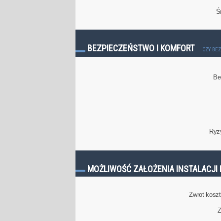
Ś
BEZPIECZEŃSTWO I KOMFORT
CZY BE
Be
Ryz
MOŻLIWOŚĆ ZAŁOŻENIA INSTALACJI 
Zwrot kosztu
Z