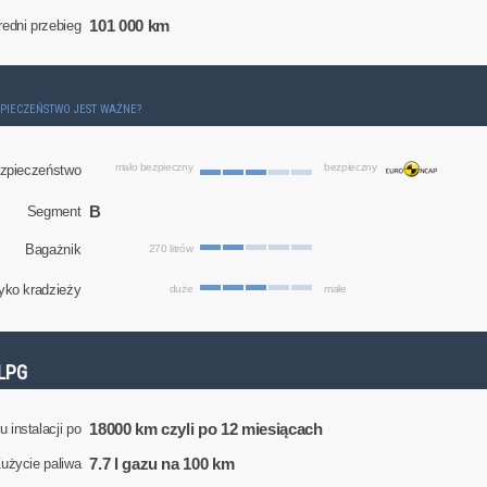
101 000 km
redni przebieg
ZPIECZEŃSTWO JEST WAŻNE?
mało bezpieczny
bezpieczny
zpieczeństwo
B
Segment
Bagażnik
270 litrów
yko kradzieży
duże
małe
LPG
18000 km czyli po 12 miesiącach
 instalacji po
7.7 l gazu na 100 km
użycie paliwa