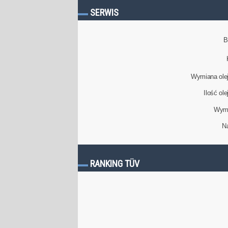
SERWIS
B
Wymiana olej
Ilość ol
Wymi
N
RANKING TÜV