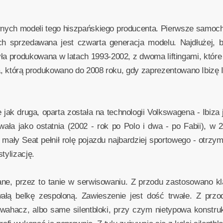
larnych modeli tego hiszpańskiego producenta. Pierwsze samoc
ch sprzedawana jest czwarta generacja modelu. Najdłużej, 
yła produkowana w latach 1993-2002, z dwoma liftingami, któ
ja, którą produkowano do 2008 roku, gdy zaprezentowano Ibizę I
e jak druga, oparta została na technologii Volkswagena - Ibiza
wała jako ostatnia (2002 - rok po Polo i dwa - po Fabii), w 
mały Seat pełnił rolę pojazdu najbardziej sportowego - otrz
tylizację.
wane, przez to tanie w serwisowaniu. Z przodu zastosowano k
ą belkę zespoloną. Zawieszenie jest dość trwałe. Z przodu
ahacz, albo same silentbloki, przy czym nietypowa konstrukc