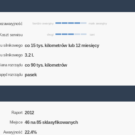
ezawaryjność
bardzo awaryjny
mało awaryjny
Koszt serwisu
drogi
tani
co 15 tys. kilometrów lub 12 miesięcy
u silnikowego
3.2 l.
eju silnikowego
co 90 tys. kilometrów
ana rozrządu
pasek
apęd rozrządu
2012
Raport
46 na 85 sklasyfikowanych
Miejsce
22.4%
Awaryjność