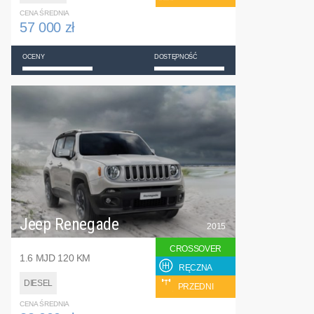
CENA ŚREDNIA
57 000 zł
OCENY
DOSTĘPNOŚĆ
Jeep Renegade
2015
CROSSOVER
1.6 MJD 120 KM
RĘCZNA
DIESEL
PRZEDNI
CENA ŚREDNIA