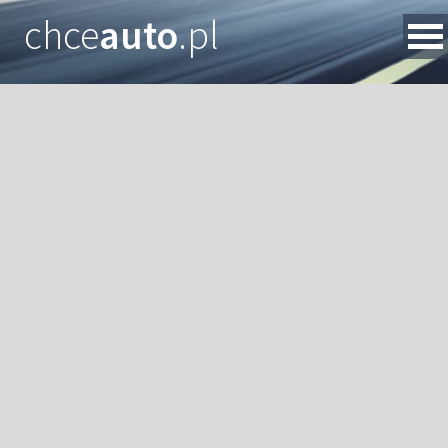
chce
auto
.pl