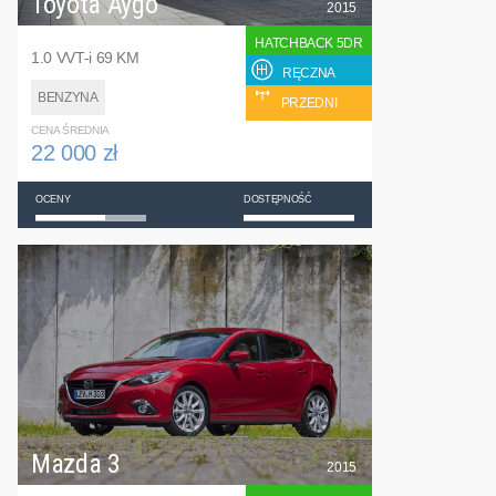
Toyota Aygo
2015
HATCHBACK 5DR
1.0 VVT-i 69 KM
RĘCZNA
BENZYNA
PRZEDNI
CENA ŚREDNIA
22 000 zł
OCENY
DOSTĘPNOŚĆ
Mazda 3
2015