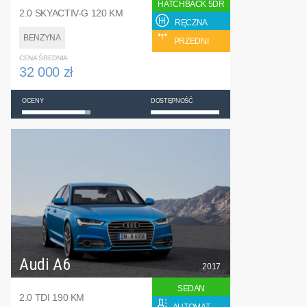
HATCHBACK 5DR
2.0 SKYACTIV-G 120 KM
RĘCZNA
BENZYNA
PRZEDNI
CENA ŚREDNIA
32 000 zł
OCENY
DOSTĘPNOŚĆ
Audi A6
2017
SEDAN
2.0 TDI 190 KM