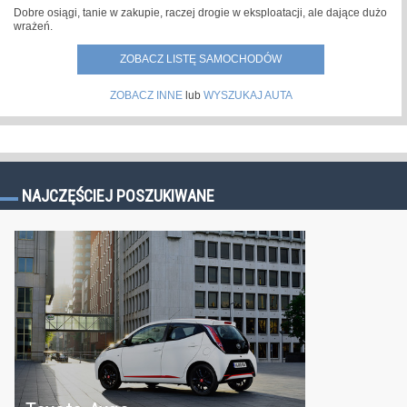
Dobre osiągi, tanie w zakupie, raczej drogie w eksploatacji, ale dające dużo
wrażeń.
ZOBACZ LISTĘ SAMOCHODÓW
ZOBACZ INNE
lub
WYSZUKAJ AUTA
NAJCZĘŚCIEJ POSZUKIWANE