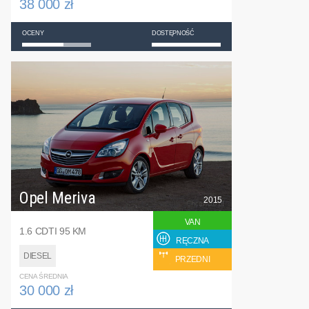
38 000 zł
OCENY
DOSTĘPNOŚĆ
Opel Meriva
2015
VAN
1.6 CDTI 95 KM
RĘCZNA
DIESEL
PRZEDNI
CENA ŚREDNIA
30 000 zł