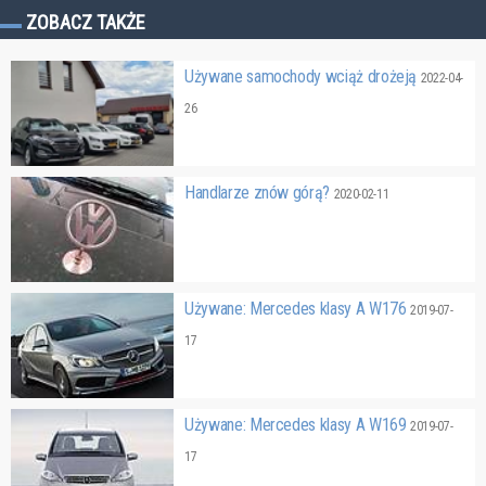
ZOBACZ TAKŻE
Używane samochody wciąż drożeją
2022-04-
26
Handlarze znów górą?
2020-02-11
Używane: Mercedes klasy A W176
2019-07-
17
Używane: Mercedes klasy A W169
2019-07-
17