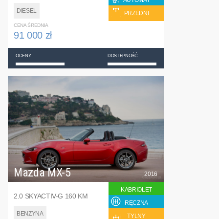
AUTOMAT
DIESEL
PRZEDNI
CENA ŚREDNIA
91 000 zł
OCENY
DOSTĘPNOŚĆ
Mazda MX-5
2016
KABRIOLET
2.0 SKYACTIV-G 160 KM
RĘCZNA
BENZYNA
TYLNY