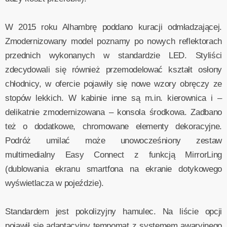
W 2015 roku Alhambrę poddano kuracji odmładzającej.
Zmodernizowany model poznamy po nowych reflektorach
przednich wykonanych w standardzie LED. Styliści
zdecydowali się również przemodelować kształt osłony
chłodnicy, w ofercie pojawiły się nowe wzory obręczy ze
stopów lekkich. W kabinie inne są m.in. kierownica i –
delikatnie zmodernizowana – konsola środkowa. Zadbano
też o dodatkowe, chromowane elementy dekoracyjne.
Podróż umilać może unowocześniony zestaw
multimedialny Easy Connect z funkcją MirrorLing
(dublowania ekranu smartfona na ekranie dotykowego
wyświetlacza w pojeździe).
Standardem jest pokolizyjny hamulec. Na liście opcji
pojawił się adaptacyjny tempomat z systemem awaryjnego