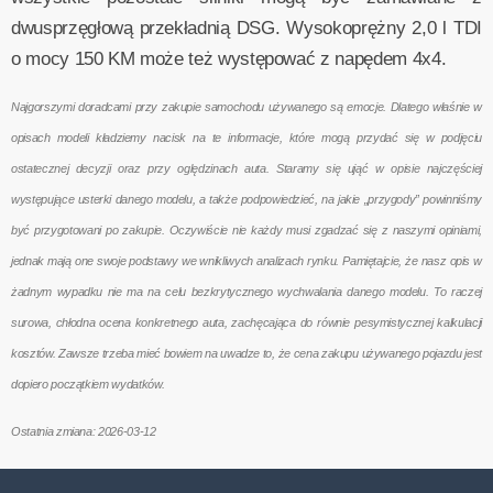
dwusprzęgłową przekładnią DSG. Wysokoprężny 2,0 l TDI
o mocy 150 KM może też występować z napędem 4x4.
Najgorszymi doradcami przy zakupie samochodu używanego są emocje. Dlatego właśnie w
opisach modeli kładziemy nacisk na te informacje, które mogą przydać się w podjęciu
ostatecznej decyzji oraz przy oględzinach auta. Staramy się ująć w opisie najczęściej
występujące usterki danego modelu, a także podpowiedzieć, na jakie „przygody” powinniśmy
być przygotowani po zakupie. Oczywiście nie każdy musi zgadzać się z naszymi opiniami,
jednak mają one swoje podstawy we wnikliwych analizach rynku. Pamiętajcie, że nasz opis w
żadnym wypadku nie ma na celu bezkrytycznego wychwalania danego modelu. To raczej
surowa, chłodna ocena konkretnego auta, zachęcająca do równie pesymistycznej kalkulacji
kosztów. Zawsze trzeba mieć bowiem na uwadze to, że cena zakupu używanego pojazdu jest
dopiero początkiem wydatków.
Ostatnia zmiana: 2026-03-12