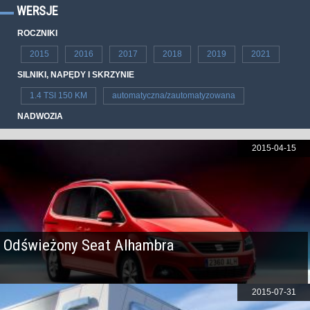
WERSJE
ROCZNIKI
2015
2016
2017
2018
2019
2021
SILNIKI, NAPĘDY I SKRZYNIE
1.4 TSI 150 KM
automatyczna/zautomatyzowana
NADWOZIA
2015-04-15
Odświeżony Seat Alhambra
2015-07-31