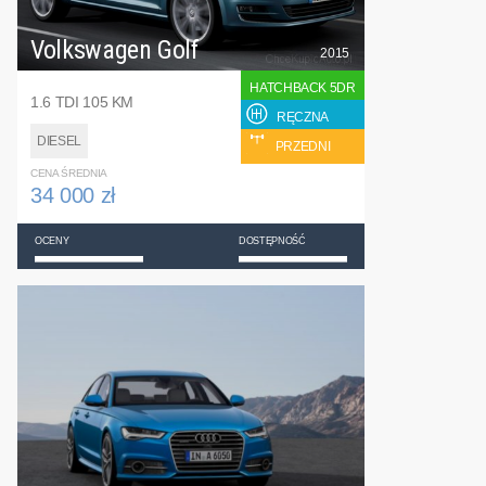
Volkswagen Golf
2015
HATCHBACK 5DR
1.6 TDI 105 KM
RĘCZNA
DIESEL
PRZEDNI
CENA ŚREDNIA
34 000 zł
OCENY
DOSTĘPNOŚĆ