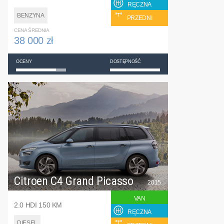
RĘCZNA
BENZYNA
PRZEDNI
CENA ŚREDNIA
38 000 zł
OCENY
DOSTĘPNOŚĆ
Citroen C4 Grand Picasso
2015
VAN
2.0 HDI 150 KM
RĘCZNA
DIESEL