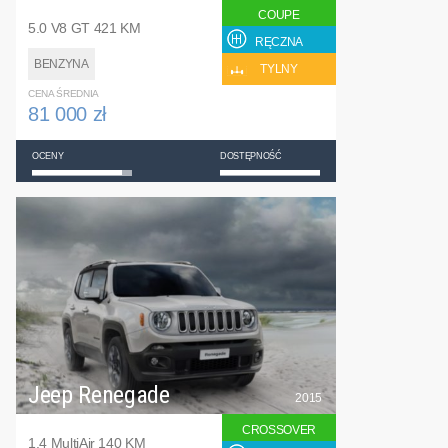
COUPE
5.0 V8 GT 421 KM
RĘCZNA
BENZYNA
TYLNY
CENA ŚREDNIA
81 000 zł
OCENY
DOSTĘPNOŚĆ
Jeep Renegade
2015
CROSSOVER
1.4 MultiAir 140 KM