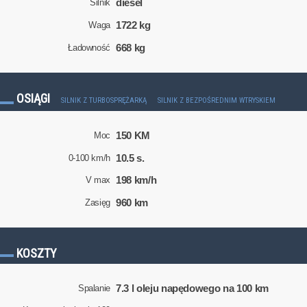
diesel
Silnik
1722 kg
Waga
668 kg
Ładowność
OSIĄGI
SILNIK Z TURBOSPRĘŻARKĄ
SILNIK Z BEZPOŚREDNIM WTRYSKIEM
150 KM
Moc
10.5 s.
0-100 km/h
198 km/h
V max
960 km
Zasięg
KOSZTY
7.3 l oleju napędowego na 100 km
Spalanie