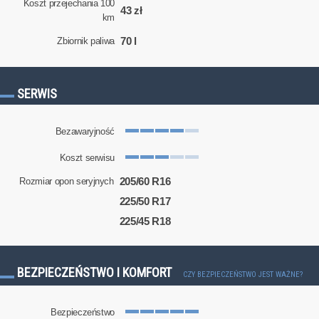
Koszt przejechania 100
43 zł
km
70 l
Zbiornik paliwa
SERWIS
Bezawaryjność
Koszt serwisu
205/60 R16
Rozmiar opon seryjnych
225/50 R17
225/45 R18
BEZPIECZEŃSTWO I KOMFORT
CZY BEZPIECZEŃSTWO JEST WAŻNE?
Bezpieczeństwo