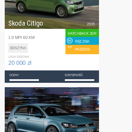
Skoda Citigo
2015
HATCHBACK 3DR
1.0 MPI 60 KM
RĘCZNA
BENZYNA
PRZEDNI
CENA ŚREDNIA
20 000 zł
OCENY
DOSTĘPNOŚĆ