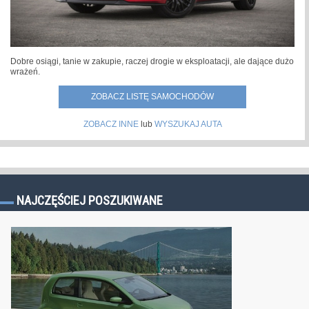
Dobre osiągi, tanie w zakupie, raczej drogie w eksploatacji, ale dające dużo
wrażeń.
ZOBACZ LISTĘ SAMOCHODÓW
ZOBACZ INNE
lub
WYSZUKAJ AUTA
NAJCZĘŚCIEJ POSZUKIWANE