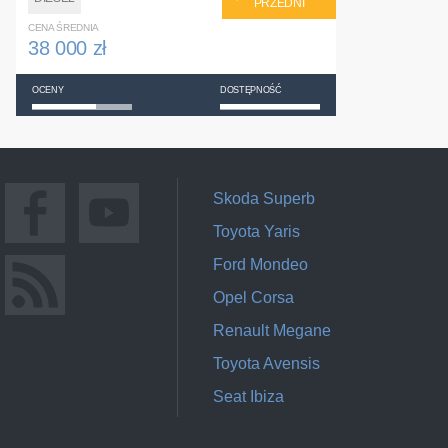
PRZEDNI
CENA ŚREDNIA
38 000 zł
OCENY
DOSTĘPNOŚĆ
Skoda Superb
Toyota Yaris
Ford Mondeo
Opel Corsa
Renault Megane
Toyota Avensis
Seat Ibiza