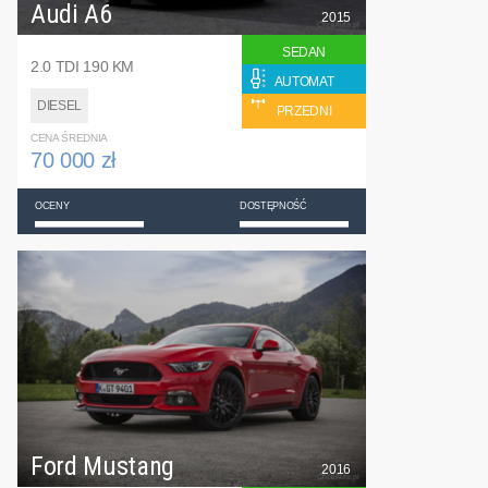
Audi A6
2015
SEDAN
2.0 TDI 190 KM
AUTOMAT
DIESEL
PRZEDNI
CENA ŚREDNIA
70 000 zł
OCENY
DOSTĘPNOŚĆ
Ford Mustang
2016