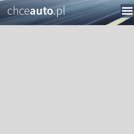
chce
auto
.pl