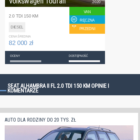
Volkswagen Touran
2020
VAN
2.0 TDI 150 KM
RĘCZNA
DIESEL
PRZEDNI
CENA ŚREDNIA
82 000 zł
OCENY
DOSTĘPNOŚĆ
SEAT ALHAMBRA II FL 2.0 TDI 150 KM OPINIE I
KOMENTARZE
AUTO DLA RODZINY DO 20 TYS. ZŁ