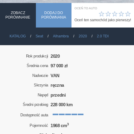
OCEŃ TO AUTO
☆
☆
☆
☆
☆
ZOBACZ
DODAJ DO
PORÓWNANIE
PORÓWNANIA
Oceń ten samochód jako pierwszy!
KATALOG
Seat
Alhambra
2020
2.0 TDI
2020
Rok produkcji
97 000 zł
Średnia cena
VAN
Nadwozie
ręczna
Skrzynia
przedni
Napęd
228 000 km
Średni przebieg
Dostępność auta
3
1968 cm
Pojemność