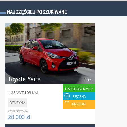
NAJCZĘŚCIEJ POSZUKIWANE
Toyota Yaris
2015
HATCHBACK 5DR
1.33 VVT-i 99 KM
RĘCZNA
BENZYNA
PRZEDNI
CENA ŚREDNIA
28 000 zł