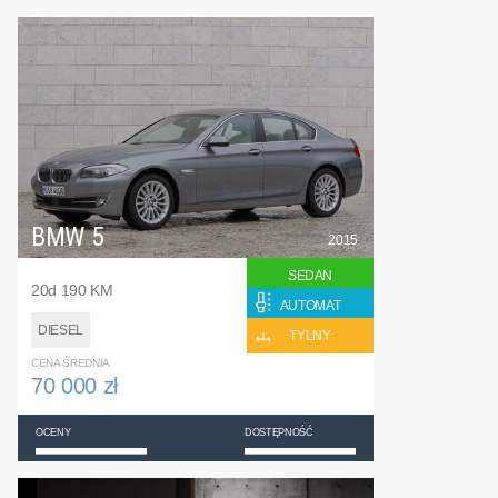
BMW 5
2015
SEDAN
20d 190 KM
AUTOMAT
DIESEL
TYLNY
CENA ŚREDNIA
70 000 zł
OCENY
DOSTĘPNOŚĆ