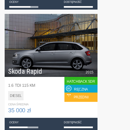
OCENY
DOSTĘPNOŚĆ
Skoda Rapid
2015
HATCHBACK 5DR
1.6 TDI 115 KM
RĘCZNA
DIESEL
PRZEDNI
CENA ŚREDNIA
35 000 zł
OCENY
DOSTĘPNOŚĆ