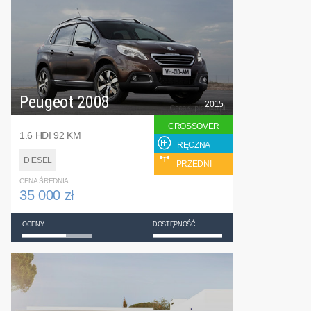
Peugeot 2008
2015
CROSSOVER
1.6 HDI 92 KM
RĘCZNA
DIESEL
PRZEDNI
CENA ŚREDNIA
35 000 zł
OCENY
DOSTĘPNOŚĆ