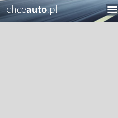
chce
auto
.pl