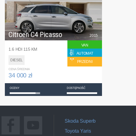
Citroen C4 Picasso
2015
VAN
1.6 HDI 115 KM
AUTOMAT
DIESEL
PRZEDNI
CENA ŚREDNIA
34 000 zł
OCENY
DOSTĘPNOŚĆ
Skoda Superb
Toyota Yaris