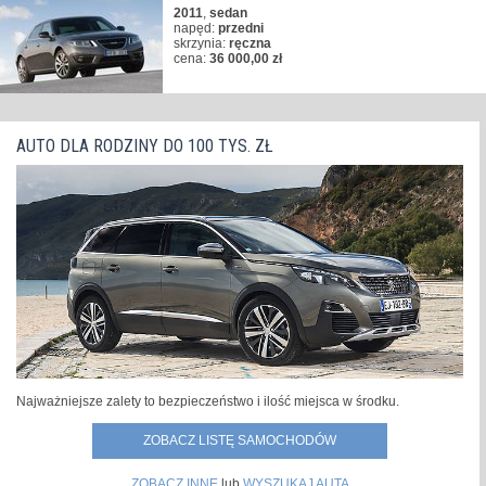
2011
,
sedan
napęd:
przedni
skrzynia:
ręczna
cena:
36 000,00 zł
AUTO DLA RODZINY DO 100 TYS. ZŁ
Najważniejsze zalety to bezpieczeństwo i ilość miejsca w środku.
ZOBACZ LISTĘ SAMOCHODÓW
ZOBACZ INNE
lub
WYSZUKAJ AUTA