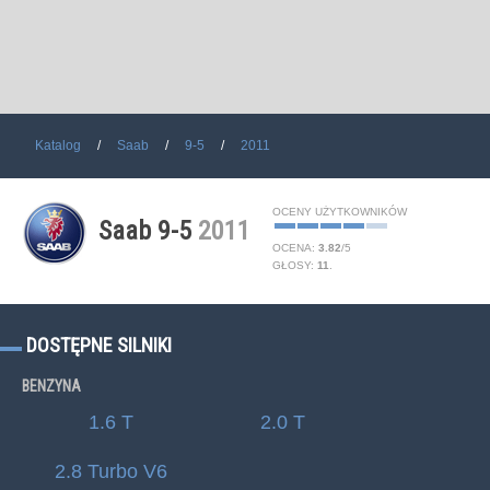
Katalog
Saab
9-5
2011
OCENY UŻYTKOWNIKÓW
Saab 9-5
2011
OCENA:
3.82
/
5
GŁOSY:
11
.
DOSTĘPNE SILNIKI
BENZYNA
1.6 T
2.0 T
2.8 Turbo V6