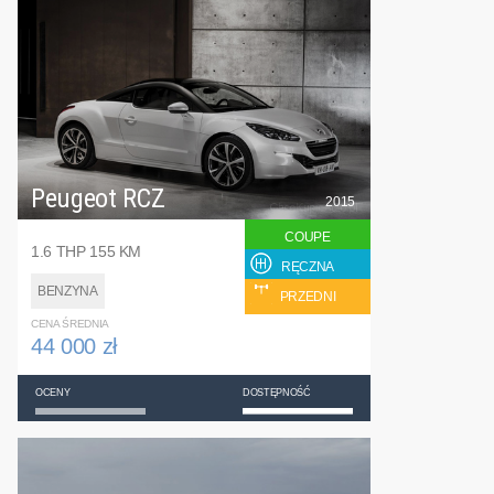
Peugeot RCZ
2015
COUPE
1.6 THP 155 KM
RĘCZNA
BENZYNA
PRZEDNI
CENA ŚREDNIA
44 000 zł
OCENY
DOSTĘPNOŚĆ