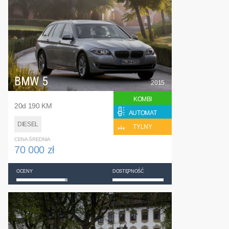
BMW 5
2015
KOMBI
20d 190 KM
AUTOMAT
DIESEL
TYLNY
CENA ŚREDNIA
70 000 zł
OCENY
DOSTĘPNOŚĆ