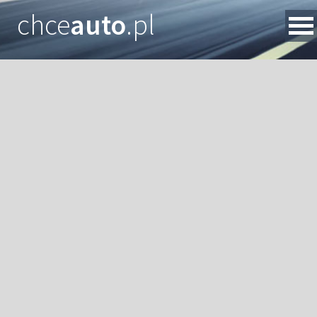
chce
auto
.pl