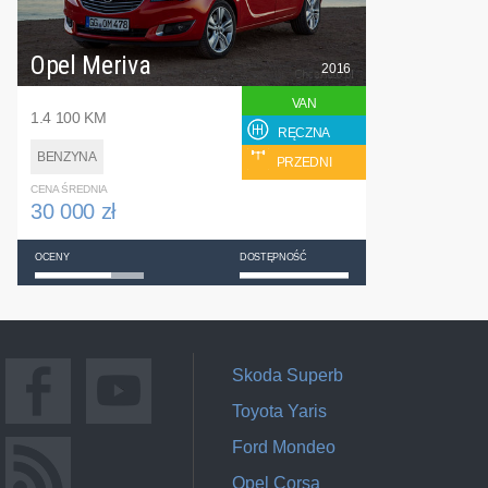
Opel Meriva
2016
VAN
1.4 100 KM
RĘCZNA
BENZYNA
PRZEDNI
CENA ŚREDNIA
30 000 zł
OCENY
DOSTĘPNOŚĆ
Skoda Superb
Toyota Yaris
Ford Mondeo
Opel Corsa