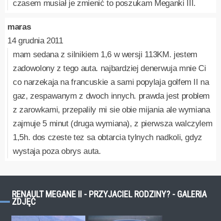
czasem musiał je zmienić to poszukam Meganki III.
maras
14 grudnia 2011
mam sedana z silnikiem 1,6 w wersji 113KM. jestem
zadowolony z tego auta. najbardziej denerwuja mnie Ci
co narzekaja na francuskie a sami popylaja golfem II na
gaz, zespawanym z dwoch innych. prawda jest problem
z zarowkami, przepalily mi sie obie mijania ale wymiana
zajmuje 5 minut (druga wymiana), z pierwsza walczylem
1,5h. dos czeste tez sa obtarcia tylnych nadkoli, gdyz
wystaja poza obrys auta.
RENAULT MEGANE II - PRZYJACIEL RODZINY? - GALERIA
ZDJĘĆ