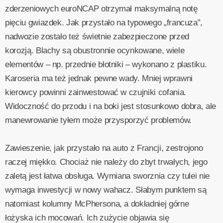
zderzeniowych euroNCAP otrzymał maksymalną notę
pięciu gwiazdek. Jak przystało na typowego „francuza”,
nadwozie zostało też świetnie zabezpieczone przed
korozją. Blachy są obustronnie ocynkowane, wiele
elementów – np. przednie błotniki – wykonano z plastiku.
Karoseria ma też jednak pewne wady. Mniej wprawni
kierowcy powinni zainwestować w czujniki cofania.
Widoczność do przodu i na boki jest stosunkowo dobra, ale
manewrowanie tyłem może przysporzyć problemów.
Zawieszenie, jak przystało na auto z Francji, zestrojono
raczej miękko. Chociaż nie należy do zbyt trwałych, jego
zaletą jest łatwa obsługa. Wymiana sworznia czy tulei nie
wymaga inwestycji w nowy wahacz. Słabym punktem są
natomiast kolumny McPhersona, a dokładniej górne
łożyska ich mocowań. Ich zużycie objawia się