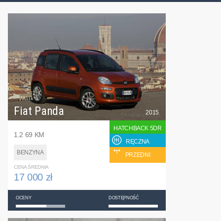
Fiat Panda
2015
HATCHBACK 5DR
1.2 69 KM
RĘCZNA
BENZYNA
PRZEDNI
CENA ŚREDNIA
17 000 zł
OCENY
DOSTĘPNOŚĆ