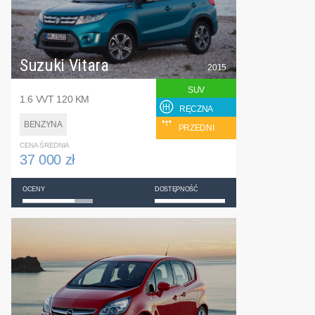
Suzuki Vitara
2015
SUV
1.6 VVT 120 KM
RĘCZNA
BENZYNA
PRZEDNI
CENA ŚREDNIA
37 000 zł
OCENY
DOSTĘPNOŚĆ