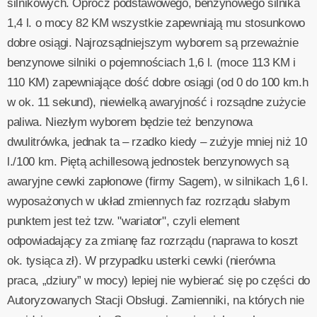
silnikowych. Oprócz podstawowego, benzynowego silnika
1,4 l. o mocy 82 KM wszystkie zapewniają mu stosunkowo
dobre osiągi. Najrozsądniejszym wyborem są przeważnie
benzynowe silniki o pojemnościach 1,6 l. (moce 113 KM i
110 KM) zapewniające dość dobre osiągi (od 0 do 100 km.h
w ok. 11 sekund), niewielką awaryjność i rozsądne zużycie
paliwa. Niezłym wyborem będzie też benzynowa
dwulitrówka, jednak ta – rzadko kiedy – zużyje mniej niż 10
l./100 km. Piętą achillesową jednostek benzynowych są
awaryjne cewki zapłonowe (firmy Sagem), w silnikach 1,6 l.
wyposażonych w układ zmiennych faz rozrządu słabym
punktem jest też tzw. "wariator", czyli element
odpowiadający za zmianę faz rozrządu (naprawa to koszt
ok. tysiąca zł). W przypadku usterki cewki (nierówna
praca, „dziury” w mocy) lepiej nie wybierać się po części do
Autoryzowanych Stacji Obsługi. Zamienniki, na których nie