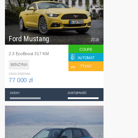
Ford Mustang
2016
COUPE
2.3 EcoBoost 317 KM
AUTOMAT
BENZYNA
TYLNY
CENA ŚREDNIA
77 000 zł
OCENY
DOSTĘPNOŚĆ