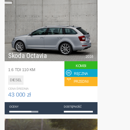
Skoda Octavia
2016
KOMBI
1.6 TDI 110 KM
RĘCZNA
DIESEL
PRZEDNI
CENA ŚREDNIA
43 000 zł
OCENY
DOSTĘPNOŚĆ