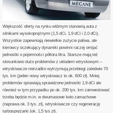
Większość oferty na rynku wtórnym stanowią auta z
silnikami wysokoprężnymi (1,5 dCi, 1,9 dCi i 2,0 dCi).
Wszystkie zapewniają niewielkie zużycie paliwa, ale
kierowcy oczekujący dynamiki powinni raczej omijać
jednostki o pojemności półtora litra. Starsze mają też
stosunkowo dużo problemów z układem wtryskowym –
wtryskiwacze nierzadko wytrzymują przebiegi zaledwie 70
tys. km (jeden nowy wtryskiwacz to ok. 600 zł). Mniej
problemów sprawiają sprawdzone jednostki 1,9 dCi ale
również w tym przypadku po ok. 200 tys. km zainwestować
trzeba będzie m.in. w dwumasowe koło zamachowe
(naprawa ok. 3 tys. zł), wtryskiwacze czy regenerację
turbosprężarki (ok. 1,5 tys zł).