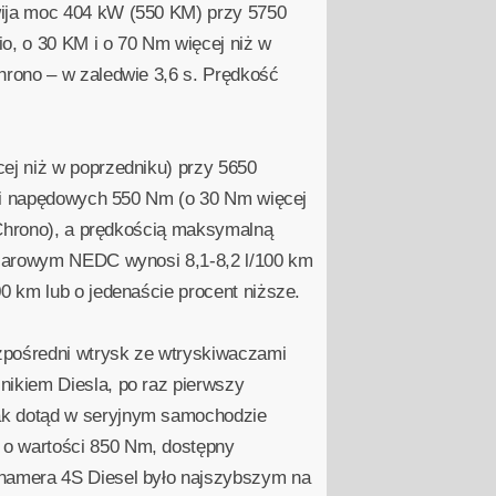
wija moc 404 kW (550 KM) przy 5750
o, o 30 KM i o 70 Nm więcej niż w
hrono – w zaledwie 3,6 s. Prędkość
ej niż w poprzedniku) przy 5650
osi napędowych 550 Nm (o 30 Nm więcej
 Chrono), a prędkością maksymalną
miarowym NEDC wynosi 8,1-8,2 l/100 km
0 km lub o jedenaście procent niższe.
ezpośredni wtrysk ze wtryskiwaczami
ikiem Diesla, po raz pierwszy
ak dotąd w seryjnym samochodzie
 o wartości 850 Nm, dostępny
anamera 4S Diesel było najszybszym na