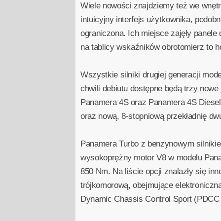
Wiele nowości znajdziemy też we wnętrz
intuicyjny interfejs użytkownika, podo
ograniczona. Ich miejsce zajęły panel
na tablicy wskaźników obrotomierz to h
Wszystkie silniki drugiej generacji m
chwili debiutu dostępne będą trzy nowe
Panamera 4S oraz Panamera 4S Diesel. 
oraz nową, 8-stopniową przekładnię d
Panamera Turbo z benzynowym silniki
wysokoprężny motor V8 w modelu Pana
850 Nm. Na liście opcji znalazły się i
trójkomorową, obejmujące elektroniczn
Dynamic Chassis Control Sport (PDCC S