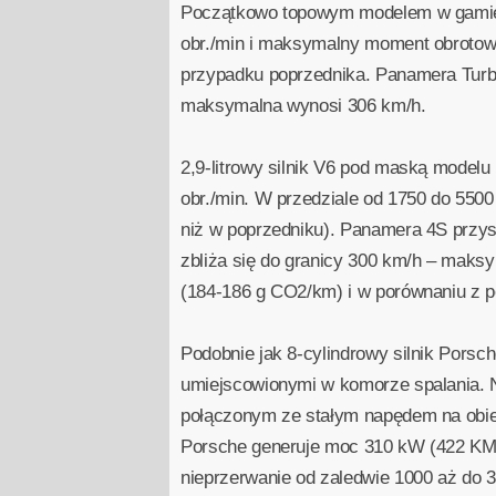
Początkowo topowym modelem w gamie b
obr./min i maksymalny moment obrotowy
przypadku poprzednika. Panamera Turbo
maksymalna wynosi 306 km/h.
2,9-litrowy silnik V6 pod maską model
obr./min. W przedziale od 1750 do 550
niż w poprzedniku). Panamera 4S przysp
zbliża się do granicy 300 km/h – maks
(184-186 g CO2/km) i w porównaniu z po
Podobnie jak 8-cylindrowy silnik Pors
umiejscowionymi w komorze spalania. N
połączonym ze stałym napędem na obie
Porsche generuje moc 310 kW (422 KM)
nieprzerwanie od zaledwie 1000 aż do