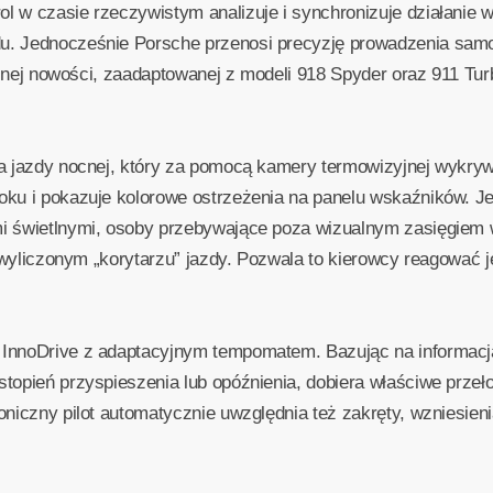
l w czasie rzeczywistym analizuje i synchronizuje działanie 
u. Jednocześnie Porsche przenosi precyzję prowadzenia sam
olejnej nowości, zaadaptowanej z modeli 918 Spyder oraz 911 T
ta jazdy nocnej, który za pomocą kamery termowizyjnej wykryw
oku i pokazuje kolorowe ostrzeżenia na panelu wskaźników. J
i świetlnymi, osoby przebywające poza wizualnym zasięgiem w
w wyliczonym „korytarzu” jazdy. Pozwala to kierowcy reagować j
InnoDrive z adaptacyjnym tempomatem. Bazując na informacja
opień przyspieszenia lub opóźnienia, dobiera właściwe przełoż
oniczny pilot automatycznie uwzględnia też zakręty, wzniesien