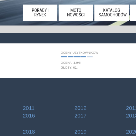
PORADY I
MOTO
KATALOG
RYNEK
NOWOŚCI
SAMOCHODÓW
OCENY UŻYTKOWNIKÓW
OCENA:
3.9
/
5
GŁOSY:
61
.
2011
2012
201
2016
2017
201
2018
2019
202