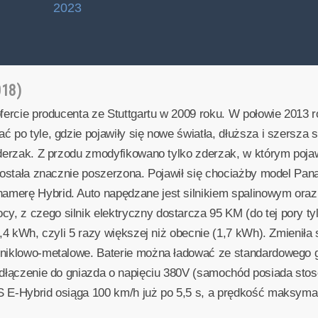
2023
018)
fercie producenta ze Stuttgartu w 2009 roku. W połowie 2013 ro
 po tyle, gdzie pojawiły się nowe światła, dłuższa i szersza 
zderzak. Z przodu zmodyfikowano tylko zderzak, w którym pojaw
 została znacznie poszerzona. Pojawił się chociażby model Pan
merę Hybrid. Auto napędzane jest silnikiem spalinowym oraz 
, z czego silnik elektryczny dostarcza 95 KM (do tej pory ty
9,4 kWh, czyli 5 razy większej niż obecnie (1,7 kWh). Zmieniła 
 niklowo-metalowe. Baterie można ładować ze standardowego g
podłączenie do gniazda o napięciu 380V (samochód posiada s
S E-Hybrid osiąga 100 km/h już po 5,5 s, a prędkość maksyma