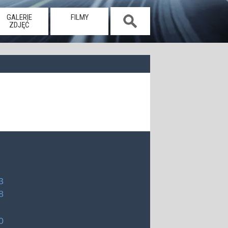
GALERIE
FILMY
ZDJĘĆ
3
8
0