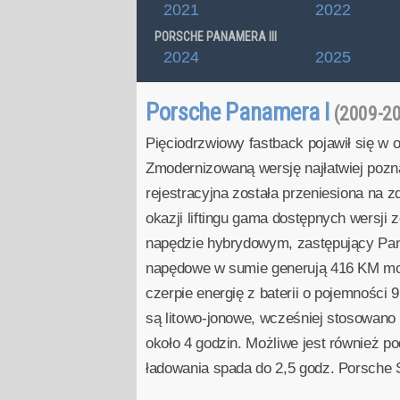
2021
2022
PORSCHE PANAMERA III
2024
2025
Porsche Panamera I
(2009-2
Pięciodrzwiowy fastback pojawił się w o
Zmodernizowaną wersję najłatwiej poznać
rejestracyjna została przeniesiona na 
okazji liftingu gama dostępnych wersji
napędzie hybrydowym, zastępujący Pana
napędowe w sumie generują 416 KM mocy
czerpie energię z baterii o pojemności 
są litowo-jonowe, wcześniej stosowano
około 4 godzin. Możliwe jest również 
ładowania spada do 2,5 godz. Porsche 