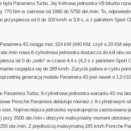
yła Panamera Turbo. Jej 4-litrowa jednostka V8 biturbo roz
 770 Nm w zakresie od 1960 do 5750 obr./min. To, odpowiedni
 przyspiesza od 0 do 100 km/h w 3,8 s, a z pakietem Sport C
u Panamera 4S osiąga moc 324 kW (440 KM, czyli o 20 KM więc
0 obr./min nowa 6-cylindrowa jednostka dostarcza do kół obu 
iesza od 0 do „setki” w czasie 4,4 s (4,2 s z pakietem Sport
ymalnie rozpędza się do 289 km/h. Zużycie paliwa w cyklu po
przednią generacją modelu Panamera 4S jest nawet o 1,0 l/10
che Panamera Turbo, 6-cylindrowa jednostka wariantu 4S ma b
owe Porsche Panamera debiutuje również z 8-cylindrowym siln
 osie. Najmocniejsza jednostka wysokoprężna zastosowana j
 przy 3500 obr./min i olbrzymi maksymalny moment obrotowy
 3250 obr./min. Z prędkością maksymalną 285 km/h Porsche P