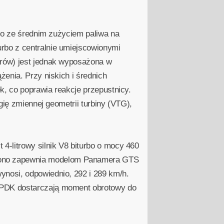
 to ze średnim zużyciem paliwa na
rbo z centralnie umiejscowionymi
arów) jest jednak wyposażona w
enia. Przy niskich i średnich
k, co poprawia reakcje przepustnicy.
gię zmiennej geometrii turbiny (VTG),
4-litrowy silnik V8 biturbo o mocy 460
rono zapewnia modelom Panamera GTS
nosi, odpowiednio, 292 i 289 km/h.
 PDK dostarczają moment obrotowy do