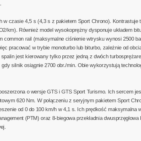
.
 w czasie 4,5 s (4,3 s z pakietem Sport Chrono). Kontrastuje
CO2/km). Również model wysokoprężny dysponuje układem bitu
em common rail (maksymalne ciśnienie wtrysku wynosi 2500 b
c pracować w trybie monoturbo lub biturbo, zależnie od obciąż
spalin jest kierowany tylko przez jedną z dwóch turbosprężare
gdy silnik osiągnie 2700 obr./min. Obie wykorzystują technolo
szerzona o wersje GTS i GTS Sport Turismo. Ich sercem jest 
owym 620 Nm. W połączeniu z seryjnym pakietem Sport Ch
szenie od 0 do 100 km/h w 4,1 s. Ich prędkość maksymalna wy
Management (PTM) oraz 8-biegowa przekładnia dwusprzęgłowa
ej.