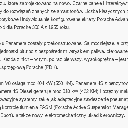
u, które zaprojektowano na nowo. Czarne panele i interaktywn
bny do rozwiązań znanych ze smart fonów. Liczba klasycznych 
e dotykowe i indywidualnie konfigurowane ekrany Porsche Adva
ołd dla Porsche 356 A z 1955 roku.
odelu Panamera zostały przekonstruowane. Są mocniejsze, a pr
 jednostki biturbo z bezpośrednim wtryskiem paliwa, oferowan
Każda z nich – w tym, po raz pierwszy, wysokoprężna – jest 
wusprzęgłową Porsche (PDK).
em V8 osiąga moc 404 kW (550 KM), Panamera 4S z benzynow
mera 4S Diesel generuje moc 310 kW (422 KM) i potężny ma
nnowacyjne systemy, takie jak adaptacyjne zawieszenie pneuma
ą kontrolę tłumienia PASM (Porsche Active Suspension Manag
port), a także nowy, elektromechaniczny układ kierowniczy.