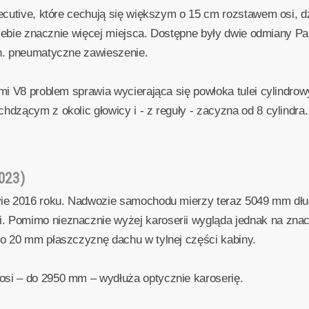
xecutive, które cechują się większym o 15 cm rozstawem osi,
 siebie znacznie więcej miejsca. Dostępne były dwie odmiany P
n. pneumatyczne zawieszenie.
i V8 problem sprawia wycierająca się powłoka tulei cylindrowy
dzącym z okolic głowicy i - z reguły - zacyzna od 8 cylindra
023)
wie 2016 roku. Nadwozie samochodu mierzy teraz 5049 mm dł
Pomimo nieznacznie wyżej karoserii wygląda jednak na znacz
o 20 mm płaszczyznę dachu w tylnej części kabiny.
si – do 2950 mm – wydłuża optycznie karoserię.