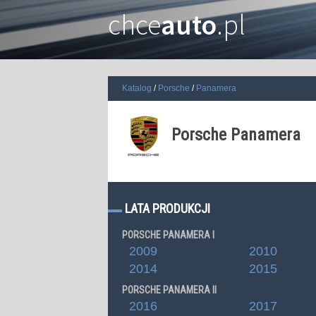
chce
auto
.pl
Katalog
Porsche
Panamera
Porsche Panamera
LATA PRODUKCJI
PORSCHE PANAMERA I
2009
2010
2014
2015
PORSCHE PANAMERA II
2016
2017