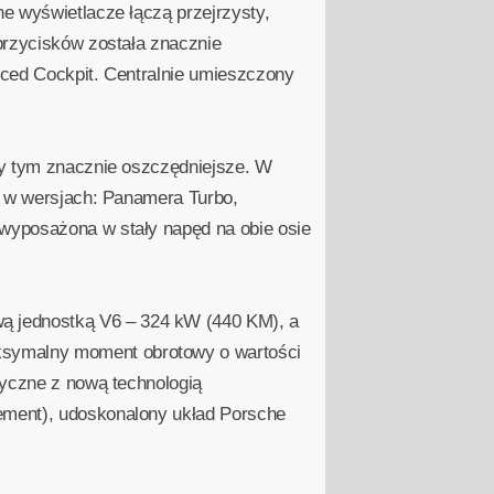
e wyświetlacze łączą przejrzysty,
przycisków została znacznie
nced Cockpit. Centralnie umieszczony
zy tym znacznie oszczędniejsze. W
e w wersjach: Panamera Turbo,
wyposażona w stały napęd na obie osie
ą jednostką V6 – 324 kW (440 KM), a
ksymalny moment obrotowy o wartości
tyczne z nową technologią
ement), udoskonalony układ Porsche