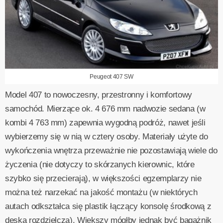
Peugeot 407 SW
Model 407 to nowoczesny, przestronny i komfortowy
samochód. Mierzące ok. 4 676 mm nadwozie sedana (w
kombi 4 763 mm) zapewnia wygodną podróż, nawet jeśli
wybierzemy się w nią w cztery osoby. Materiały użyte do
wykończenia wnętrza przeważnie nie pozostawiają wiele do
życzenia (nie dotyczy to skórzanych kierownic, które
szybko się przecierają), w większości egzemplarzy nie
można też narzekać na jakość montażu (w niektórych
autach odkształca się plastik łączący konsolę środkową z
deską rozdzielczą). Większy mógłby jednak być bagażnik