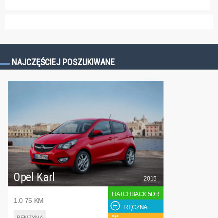
NAJCZĘŚCIEJ POSZUKIWANE
Opel Karl
2015
HATCHBACK 5DR
1.0 75 KM
RĘCZNA
BENZYNA