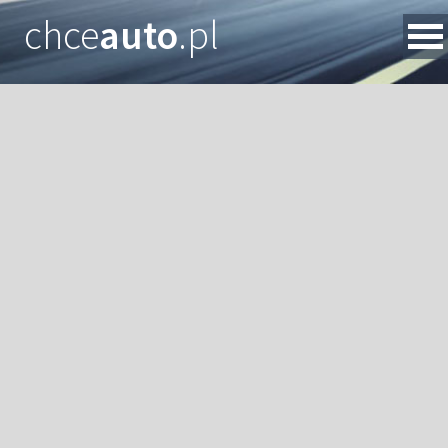
chce
auto
.pl