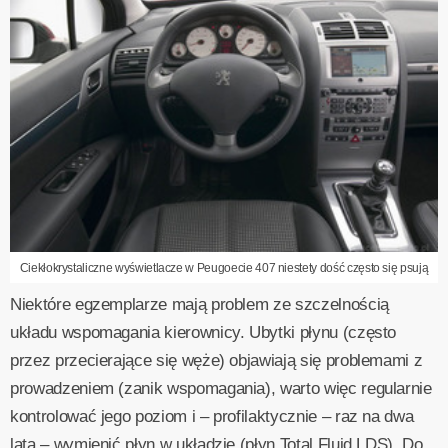
Ciekłokrystaliczne wyświetlacze w Peugoecie 407 niestety dość często się psują
Niektóre egzemplarze mają problem ze szczelnością
układu wspomagania kierownicy. Ubytki płynu (często
przez przecierające się węże) objawiają się problemami z
prowadzeniem (zanik wspomagania), warto więc regularnie
kontrolować jego poziom i – profilaktycznie – raz na dwa
lata – wymienić płyn w układzie (płyn Total Fluid LDS). Do