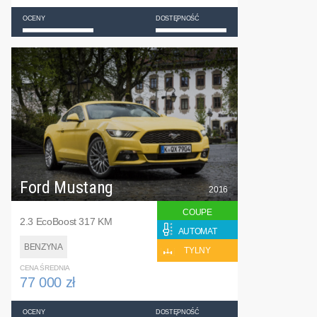
OCENY
DOSTĘPNOŚĆ
Ford Mustang
2016
COUPE
2.3 EcoBoost 317 KM
AUTOMAT
BENZYNA
TYLNY
CENA ŚREDNIA
77 000 zł
OCENY
DOSTĘPNOŚĆ