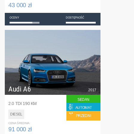
43 000 zł
OCENY
DOSTĘPNOŚĆ
Audi A6
2017
SEDAN
2.0 TDI 190 KM
AUTOMAT
DIESEL
PRZEDNI
CENA ŚREDNIA
91 000 zł