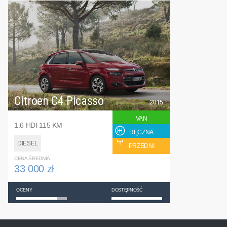
Citroen C4 Picasso
2015
VAN
1.6 HDI 115 KM
RĘCZNA
DIESEL
PRZEDNI
CENA ŚREDNIA
33 000 zł
OCENY
DOSTĘPNOŚĆ