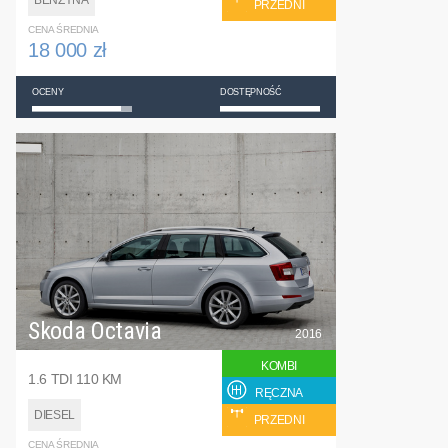
PRZEDNI
CENA ŚREDNIA
18 000 zł
OCENY
DOSTĘPNOŚĆ
Skoda Octavia
2016
KOMBI
1.6 TDI 110 KM
RĘCZNA
DIESEL
PRZEDNI
CENA ŚREDNIA