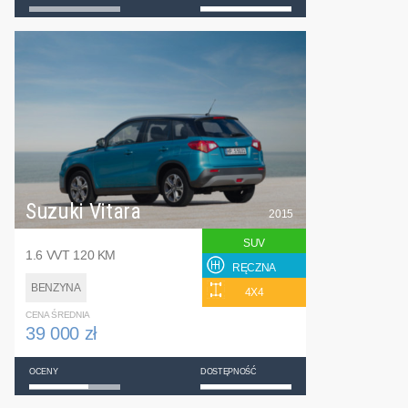
Suzuki Vitara
2015
SUV
1.6 VVT 120 KM
RĘCZNA
BENZYNA
4X4
CENA ŚREDNIA
39 000 zł
OCENY
DOSTĘPNOŚĆ