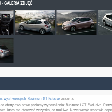
 - GALERIA ZDJĘĆ
owych wersjach. Business i GT Exlusive
2025-08-05
 oferty dwa nowe poziomy wyposażenia: Business i GT Exclusive. Pierwszy
powa, która ma oferować wszystko, co możliwe. Nowe wersje stanowią dopeł