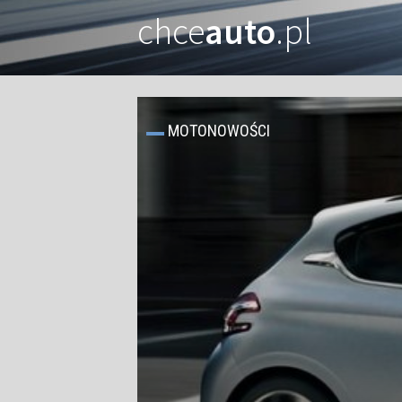
chce
auto
.pl
MOTONOWOŚCI