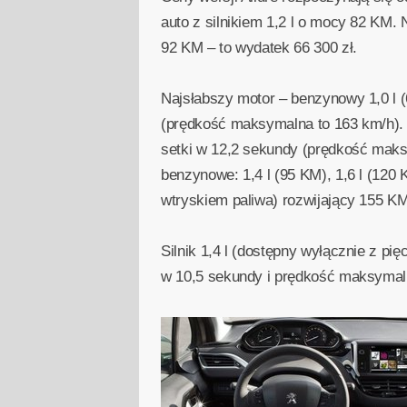
auto z silnikiem 1,2 l o mocy 82 KM. 
92 KM – to wydatek 66 300 zł.
Najsłabszy motor – benzynowy 1,0 l 
(prędkość maksymalna to 163 km/h). 
setki w 12,2 sekundy (prędkość maks
benzynowe: 1,4 l (95 KM), 1,6 l (120 
wtryskiem paliwa) rozwijający 155 KM
Silnik 1,4 l (dostępny wyłącznie z p
w 10,5 sekundy i prędkość maksymal