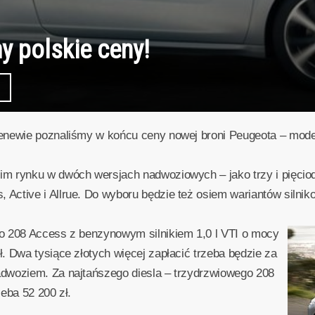
 polskie ceny!
enewie poznaliśmy w końcu ceny nowej broni Peugeota – mode
m rynku w dwóch wersjach nadwoziowych – jako trzy i pięciod
Active i Allrue. Do wyboru będzie też osiem wariantów silni
o 208 Access z benzynowym silnikiem 1,0 l VTI o mocy
. Dwa tysiące złotych więcej zapłacić trzeba będzie za
dwoziem. Za najtańszego diesla – trzydrzwiowego 208
eba 52 200 zł.