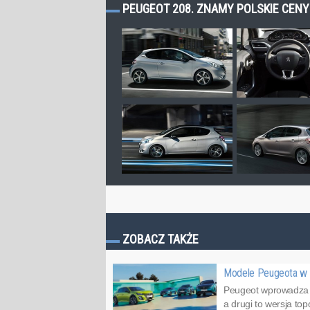
PEUGEOT 208. ZNAMY POLSKIE CENY!
ZOBACZ TAKŻE
Modele Peugeota w n
Peugeot wprowadza do
a drugi to wersja to