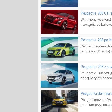
Peugeot e-208 GTI 
W miniony weekend o
nawiązuje do kultow
Peugeot e-208 po lif
Peugeot zaprezentowa
temu (w 2019 roku) i 
Peugeot e-208 z n
Peugeot e-208 otrzy
do tej pory był napę
Peugeot królem Eur
Peugeot może mówić 
premium przynoszą św