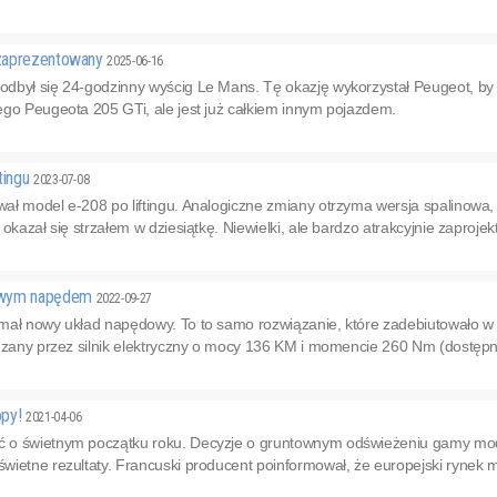
zaprezentowany
2025-06-16
dbył się 24-godzinny wyścig Le Mans. Tę okazję wykorzystał Peugeot, b
ego Peugeota 205 GTi, ale jest już całkiem innym pojazdem.
tingu
2023-07-08
ł model e-208 po liftingu. Analogiczne zmiany otrzyma wersja spalinowa, 
okazał się strzałem w dziesiątkę. Niewielki, ale bardzo atrakcyjnie zaproje
owym napędem
2022-09-27
mał nowy układ napędowy. To to samo rozwiązanie, które zadebiutowało
dzany przez silnik elektryczny o mocy 136 KM i momencie 260 Nm (dostępny
opy!
2021-04-06
o świetnym początku roku. Decyzje o gruntownym odświeżeniu gamy mode
ietne rezultaty. Francuski producent poinformował, że europejski rynek mo