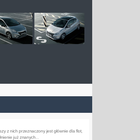
 z nich przeznaczony jest głównie dla flot,
nienie już znanych...