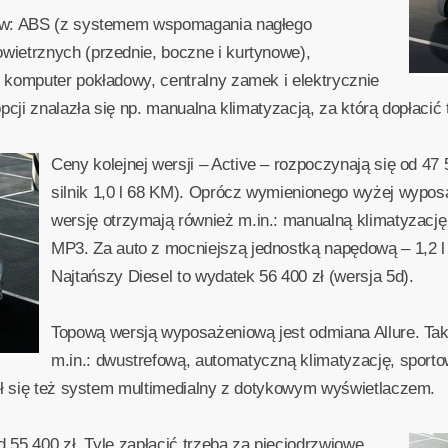
. w: ABS (z systemem wspomagania nagłego
ietrznych (przednie, boczne i kurtynowe),
 komputer pokładowy, centralny zamek i elektrycznie
cji znalazła się np. manualna klimatyzacją, za którą dopłacić 
Ceny kolejnej wersji – Active – rozpoczynają się od 47
silnik 1,0 l 68 KM). Oprócz wymienionego wyżej wyposa
wersję otrzymają również m.in.: manualną klimatyzację
MP3. Za auto z mocniejszą jednostką napędową – 1,2 l 
Najtańszy Diesel to wydatek 56 400 zł (wersja 5d).
Topową wersją wyposażeniową jest odmiana Allure. Ta
m.in.: dwustrefową, automatyczną klimatyzację, sportow
zł się też system multimedialny z dotykowym wyświetlaczem.
d 55 400 zł. Tyle zapłacić trzeba za pięciodrzwiowe