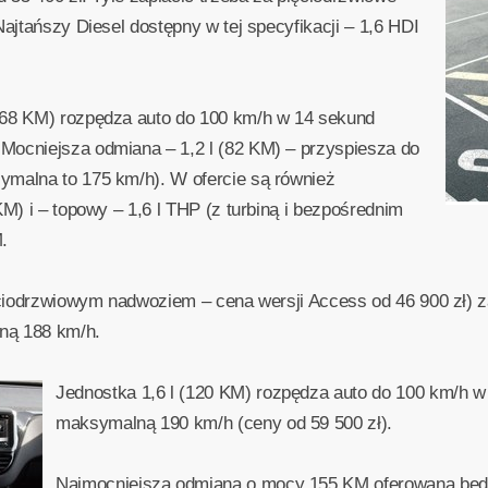
Najtańszy Diesel dostępny w tej specyfikacji – 1,6 HDI
(68 KM) rozpędza auto do 100 km/h w 14 sekund
Mocniejsza odmiana – 1,2 l (82 KM) – przyspiesza do
ymalna to 175 km/h). W ofercie są również
KM) i – topowy – 1,6 l THP (z turbiną i bezpośrednim
.
ięciodrzwiowym nadwoziem – cena wersji Access od 46 900 zł)
ną 188 km/h.
Jednostka 1,6 l (120 KM) rozpędza auto do 100 km/h w
maksymalną 190 km/h (ceny od 59 500 zł).
Najmocniejsza odmiana o mocy 155 KM oferowana będ