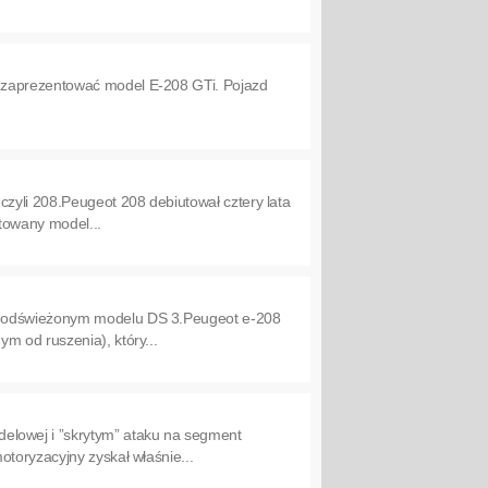
y zaprezentować model E-208 GTi. Pojazd
czyli 208.Peugeot 208 debiutował cztery lata
ktowany model...
 w odświeżonym modelu DS 3.Peugeot e-208
m od ruszenia), który...
lowej i ”skrytym” ataku na segment
toryzacyjny zyskał właśnie...