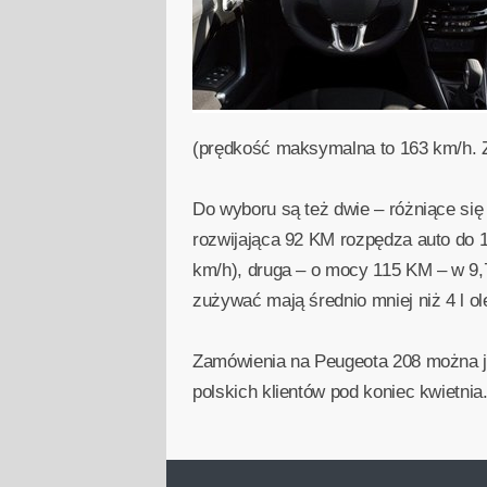
(prędkość maksymalna to 163 km/h. Z
Do wyboru są też dwie – różniące się
rozwijająca 92 KM rozpędza auto do
km/h), druga – o mocy 115 KM – w 9
zużywać mają średnio mniej niż 4 l o
Zamówienia na Peugeota 208 można ju
polskich klientów pod koniec kwietnia