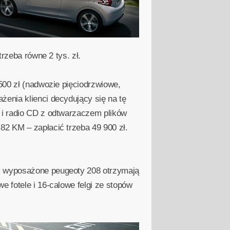
trzeba równe 2 tys. zł.
 500 zł (nadwozie pięciodrzwiowe,
żenia klienci decydujący się na tę
 i radio CD z odtwarzaczem plików
82 KM – zapłacić trzeba 49 900 zł.
k wyposażone peugeoty 208 otrzymają
e fotele i 16-calowe felgi ze stopów