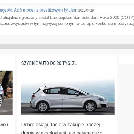
geota. Aż 6 modeli z prestiżowym tytułem
2020-04-29
 oficjalnie ogłoszony został Europejskim Samochodem Roku 2020 (COTY)
 sześć zwycięstw w tym najwyżej cenionym w Europie konkursie motoryzacyj
SZYBKIE AUTO DO 20 TYS. ZŁ
wo i
Dobre osiągi, tanie w zakupie, raczej
drogie w eksploatacji, ale dające dużo