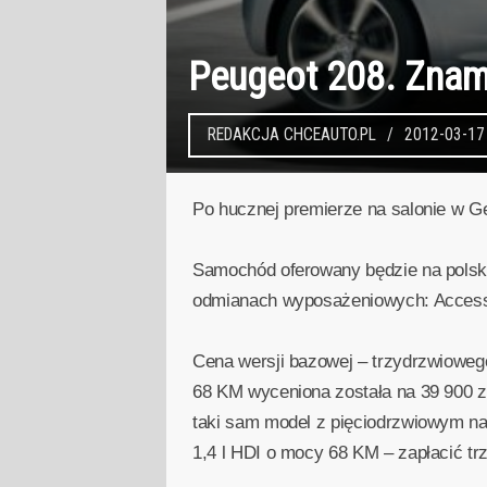
Peugeot 208. Znamy
REDAKCJA CHCEAUTO.PL
2012-03-17
Po hucznej premierze na salonie w G
Samochód oferowany będzie na polski
odmianach wyposażeniowych: Access, 
Cena wersji bazowej – trzydrzwioweg
68 KM wyceniona została na 39 900 zł
taki sam model z pięciodrzwiowym na
1,4 l HDI o mocy 68 KM – zapłacić trz