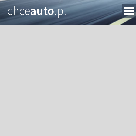
chce
auto
.pl