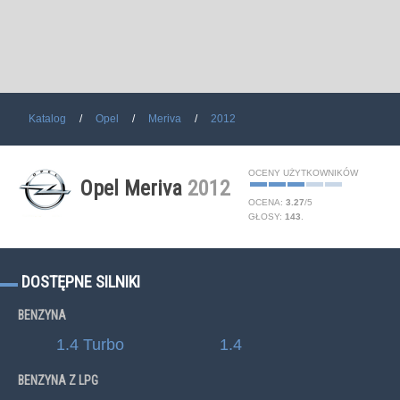
Katalog
Opel
Meriva
2012
OCENY UŻYTKOWNIKÓW
Opel Meriva
2012
OCENA:
3.27
/
5
GŁOSY:
143
.
DOSTĘPNE SILNIKI
BENZYNA
1.4 Turbo
1.4
BENZYNA Z LPG