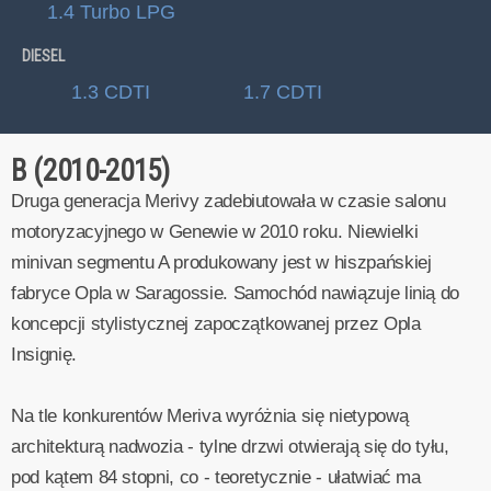
1.4 Turbo LPG
DIESEL
1.3 CDTI
1.7 CDTI
B (2010-2015)
Druga generacja Merivy zadebiutowała w czasie salonu
motoryzacyjnego w Genewie w 2010 roku. Niewielki
minivan segmentu A produkowany jest w hiszpańskiej
fabryce Opla w Saragossie. Samochód nawiązuje linią do
koncepcji stylistycznej zapoczątkowanej przez Opla
Insignię.
Na tle konkurentów Meriva wyróżnia się nietypową
architekturą nadwozia - tylne drzwi otwierają się do tyłu,
pod kątem 84 stopni, co - teoretycznie - ułatwiać ma