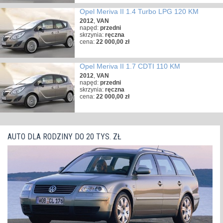
Opel Meriva II 1.4 Turbo LPG 120 KM
2012
,
VAN
napęd:
przedni
skrzynia:
ręczna
cena:
22 000,00 zł
Opel Meriva II 1.7 CDTI 110 KM
2012
,
VAN
napęd:
przedni
skrzynia:
ręczna
cena:
22 000,00 zł
AUTO DLA RODZINY DO 20 TYS. ZŁ