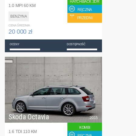
HATCHBACK 3DR
1.0 MPI 60 KM
RĘCZNA
BENZYNA
PRZEDNI
CENA ŚREDNIA
20 000 zł
OCENY
DOSTĘPNOŚĆ
Skoda Octavia
2015
KOMBI
1.6 TDI 110 KM
RĘCZNA