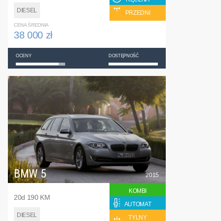
DIESEL
PRZEDNI
CENA ŚREDNIA
38 000 zł
OCENY
DOSTĘPNOŚĆ
BMW 5
2015
KOMBI
20d 190 KM
AUTOMAT
DIESEL
TYLNY