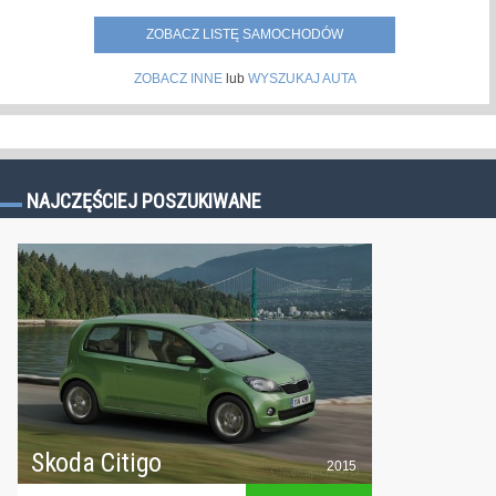
ZOBACZ LISTĘ SAMOCHODÓW
ZOBACZ INNE
lub
WYSZUKAJ AUTA
NAJCZĘŚCIEJ POSZUKIWANE
Skoda Citigo
2015