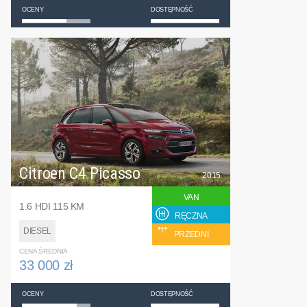
OCENY
DOSTĘPNOŚĆ
Citroen C4 Picasso
2015
VAN
1.6 HDI 115 KM
RĘCZNA
DIESEL
PRZEDNI
CENA ŚREDNIA
33 000 zł
OCENY
DOSTĘPNOŚĆ