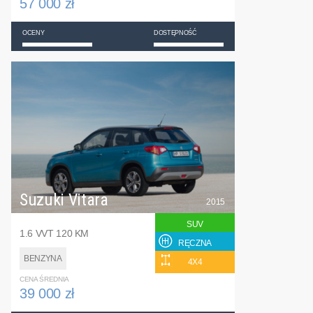
57 000 zł
OCENY
DOSTĘPNOŚĆ
Suzuki Vitara
2015
SUV
1.6 VVT 120 KM
RĘCZNA
BENZYNA
4X4
CENA ŚREDNIA
39 000 zł