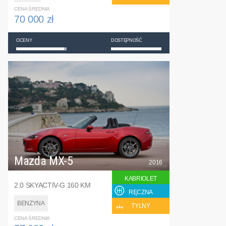
CENA ŚREDNIA
70 000 zł
OCENY
DOSTĘPNOŚĆ
Mazda MX-5
2016
KABRIOLET
2.0 SKYACTIV-G 160 KM
RĘCZNA
BENZYNA
TYLNY
CENA ŚREDNIA