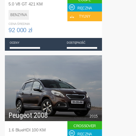
COUPE
5.0 V8 GT 421 KM
RĘCZNA
BENZYNA
TYLNY
CENA ŚREDNIA
92 000 zł
OCENY
DOSTĘPNOŚĆ
Peugeot 2008
2015
CROSSOVER
1.6 BlueHDI 100 KM
RĘCZNA