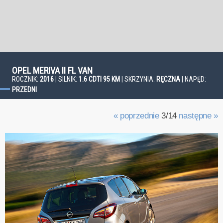
OPEL MERIVA II FL VAN
ROCZNIK:
2016
| SILNIK:
1.6 CDTI 95 KM
| SKRZYNIA:
RĘCZNA
| NAPĘD:
PRZEDNI
« poprzednie
3/14
następne »