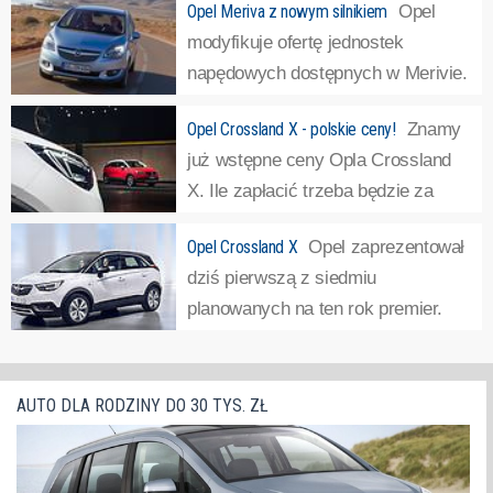
Opel Meriva z nowym silnikiem
Opel
modyfikuje ofertę jednostek
napędowych dostępnych w Merivie.
Nowością jest silnik 1.6 CDTI o
Opel Crossland X - polskie ceny!
Znamy
mocy 95 KM. Do tej pory Opel Meriva, który jesienią
już wstępne ceny Opla Crossland
ubiegłego roku przeszedł face-lifting, oferowany był z
X. Ile zapłacić trzeba będzie za
dwoma wersjami silnika 1.6 CDTI: o mocy 136 i...
»
następcę Merivy?Samochód
Opel Crossland X
Opel zaprezentował
oferowany będzie w trzech wersjach wyposażeniowych:
dziś pierwszą z siedmiu
Essentia, Enjoy i Elite. Pierwsza – bazowa – pojawi się
planowanych na ten rok premier.
jednak w cennikach dopiero w styczniu...
»
Kompaktowy crossover o nazwie
Crossland X. Samochód powstał przy współpracy z
koncernem PSA. Auto zbudowano w oparciu o modułową
AUTO DLA RODZINY DO 30 TYS. ZŁ
płytę podłogową EMP2. Karoseria Opla...
»