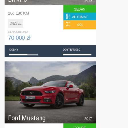
2015
SEDAN
20d 190 KM
AUTOMAT
DIESEL
4X4
CENA ŚREDNIA
70 000 zł
OCENY
DOSTĘPNOŚĆ
Ford Mustang
2017