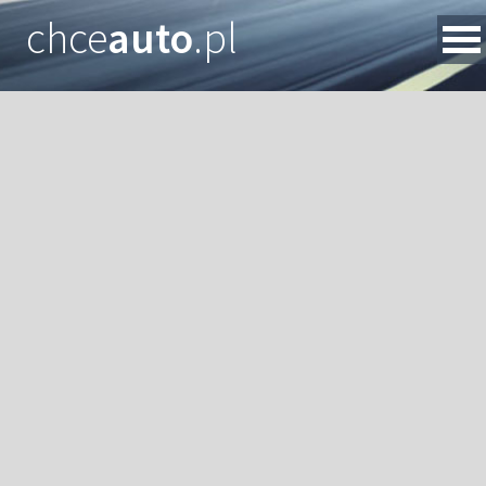
chce
auto
.pl