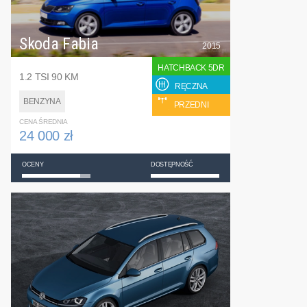
Skoda Fabia
2015
HATCHBACK 5DR
1.2 TSI 90 KM
RĘCZNA
BENZYNA
PRZEDNI
CENA ŚREDNIA
24 000 zł
OCENY
DOSTĘPNOŚĆ