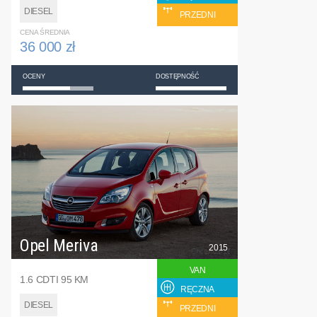
DIESEL
PRZEDNI
CENA ŚREDNIA
36 000 zł
OCENY
DOSTĘPNOŚĆ
Opel Meriva
2015
VAN
1.6 CDTI 95 KM
RĘCZNA
DIESEL
PRZEDNI