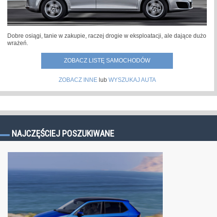
Dobre osiągi, tanie w zakupie, raczej drogie w eksploatacji, ale dające dużo
wrażeń.
ZOBACZ LISTĘ SAMOCHODÓW
ZOBACZ INNE
lub
WYSZUKAJ AUTA
NAJCZĘŚCIEJ POSZUKIWANE