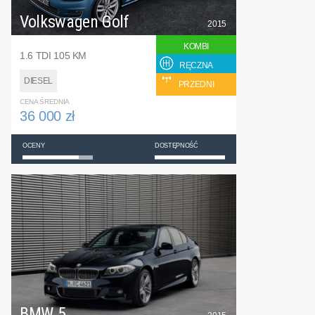
Volkswagen Golf
2015
KOMBI
1.6 TDI 105 KM
RĘCZNA
DIESEL
PRZEDNI
CENA ŚREDNIA
36 000 zł
OCENY
DOSTĘPNOŚĆ
BMW 5