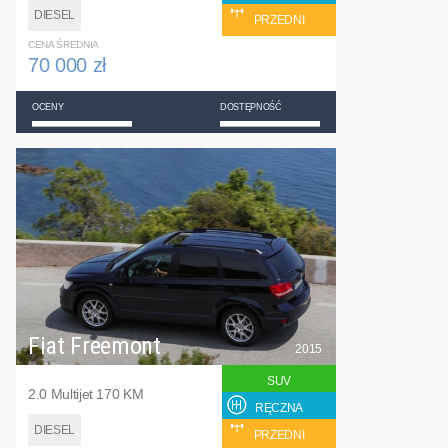
DIESEL
PRZEDNI
CENA ŚREDNIA
70 000 zł
OCENY
DOSTĘPNOŚĆ
Fiat Freemont
2015
SUV
2.0 Multijet 170 KM
RĘCZNA
DIESEL
PRZEDNI