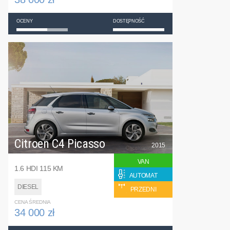
OCENY
DOSTĘPNOŚĆ
Citroen C4 Picasso
2015
VAN
1.6 HDI 115 KM
AUTOMAT
DIESEL
PRZEDNI
CENA ŚREDNIA
34 000 zł