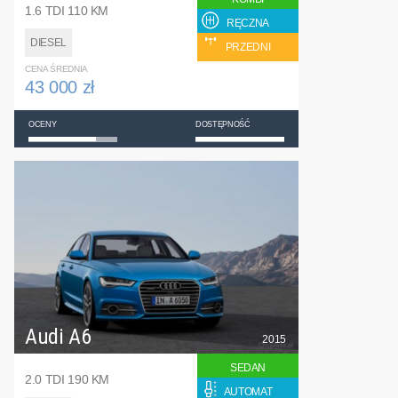
1.6 TDI 110 KM
RĘCZNA
DIESEL
PRZEDNI
CENA ŚREDNIA
43 000 zł
OCENY
DOSTĘPNOŚĆ
Audi A6
2015
SEDAN
2.0 TDI 190 KM
AUTOMAT