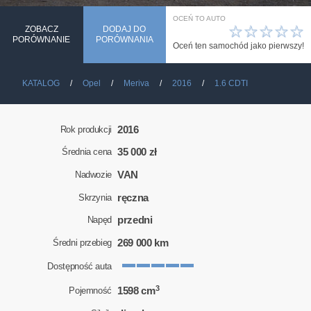
OCEŃ TO AUTO
☆
☆
☆
☆
☆
ZOBACZ
DODAJ DO
PORÓWNANIE
PORÓWNANIA
Oceń ten samochód jako pierwszy!
KATALOG
Opel
Meriva
2016
1.6 CDTI
2016
Rok produkcji
35 000 zł
Średnia cena
VAN
Nadwozie
ręczna
Skrzynia
przedni
Napęd
269 000 km
Średni przebieg
Dostępność auta
3
1598 cm
Pojemność