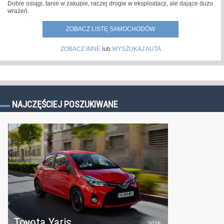
Dobre osiągi, tanie w zakupie, raczej drogie w eksploatacji, ale dające dużo
wrażeń.
ZOBACZ LISTĘ SAMOCHODÓW
ZOBACZ INNE
lub
WYSZUKAJ AUTA
NAJCZĘŚCIEJ POSZUKIWANE
Toyota Yaris
2015