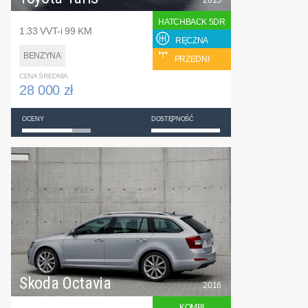
HATCHBACK 5DR
1.33 VVT-i 99 KM
RĘCZNA
BENZYNA
PRZEDNI
CENA ŚREDNIA
28 000 zł
OCENY
DOSTĘPNOŚĆ
Skoda Octavia
2016
KOMBI