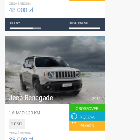
CENA ŚREDNIA
48 000 zł
OCENY
DOSTĘPNOŚĆ
Jeep Renegade
2015
CROSSOVER
1.6 MJD 120 KM
RĘCZNA
DIESEL
PRZEDNI
CENA ŚREDNIA
38 000 zł