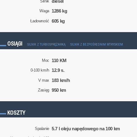
diesel
Silnik
1286 kg
Waga
605 kg
Ładowność
OSIĄGI
SILNIK Z TURBOSPRĘŻARKĄ
SILNIK Z BEZPOŚREDNIM WTRYSKIEM
110 KM
Moc
12.9 s.
0-100 km/h
183 km/h
V max
950 km
Zasięg
KOSZTY
5.7 l oleju napędowego na 100 km
Spalanie