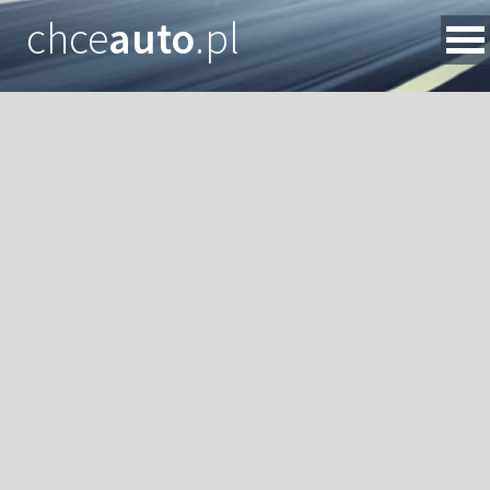
chce
auto
.pl