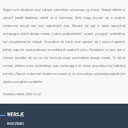
Najgorszymi doradcami przy zakupie samochodu używanego są emocje. Dlatego właśnie w
opisach modeli kładziemy nacisk na te informacje, które mogą przydać się w podjęciu
ostatecznej decyzji oraz przy oględzinach auta. Staramy się ująć w opisie najczęściej
występujące usterki danego modelu, a także podpowiedzieć, na jakie „przygody” powinniśmy
być przygotowani po zakupie. Oczywiście nie każdy musi zgadzać się z naszymi opiniami,
jednak mają one swoje podstawy we wnikliwych analizach rynku. Pamiętajcie, że nasz opis w
żadnym wypadku nie ma na celu bezkrytycznego wychwalania danego modelu. To raczej
surowa, chłodna ocena konkretnego auta, zachęcająca do równie pesymistycznej kalkulacji
kosztów. Zawsze trzeba mieć bowiem na uwadze to, że cena zakupu używanego pojazdu jest
dopiero początkiem wydatków.
Ostatnia zmiana: 2026-03-12
WERSJE
ROCZNIKI