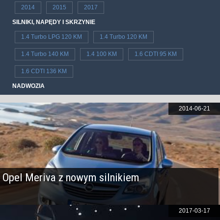
2014
2015
2017
SILNIKI, NAPĘDY I SKRZYNIE
1.4 Turbo LPG 120 KM
1.4 Turbo 120 KM
1.4 Turbo 140 KM
1.4 100 KM
1.6 CDTI 95 KM
1.6 CDTI 136 KM
NADWOZIA
2014-06-21
Opel Meriva z nowym silnikiem
2017-03-17