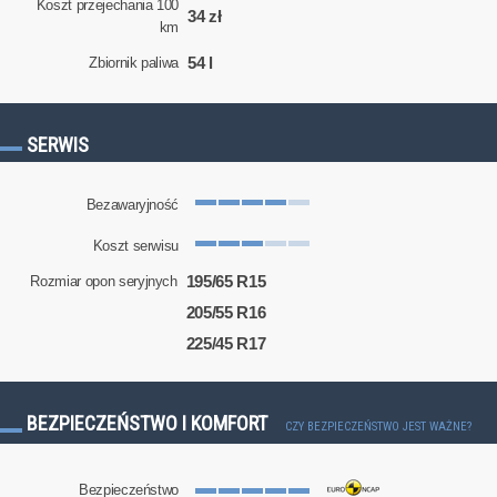
Koszt przejechania 100
34 zł
km
54 l
Zbiornik paliwa
SERWIS
Bezawaryjność
Koszt serwisu
195/65 R15
Rozmiar opon seryjnych
205/55 R16
225/45 R17
BEZPIECZEŃSTWO I KOMFORT
CZY BEZPIECZEŃSTWO JEST WAŻNE?
Bezpieczeństwo