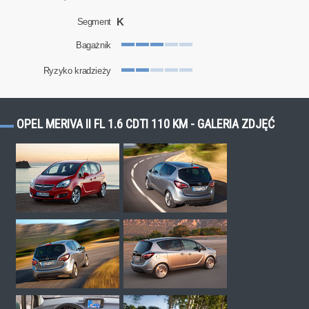
K
Segment
Bagażnik
Ryzyko kradzieży
OPEL MERIVA II FL 1.6 CDTI 110 KM - GALERIA ZDJĘĆ