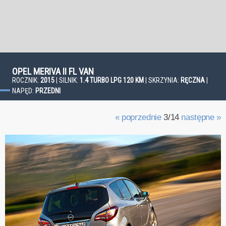
OPEL MERIVA II FL VAN
ROCZNIK:
2015
| SILNIK:
1.4 TURBO LPG 120 KM
| SKRZYNIA:
RĘCZNA
|
NAPĘD:
PRZEDNI
« poprzednie
3/14
następne »