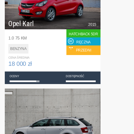
Opel Karl
2015
HATCHBACK 5DR
1.0 75 KM
RĘCZNA
BENZYNA
PRZEDNI
CENA ŚREDNIA
18 000 zł
OCENY
DOSTĘPNOŚĆ