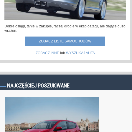
Dobre osiągi, tanie w zakupie, raczej drogie w eksploatacji, ale dające dużo
wrażeń.
ZOBACZ LISTĘ SAMOCHODÓW
ZOBACZ INNE
lub
WYSZUKAJ AUTA
NAJCZĘŚCIEJ POSZUKIWANE