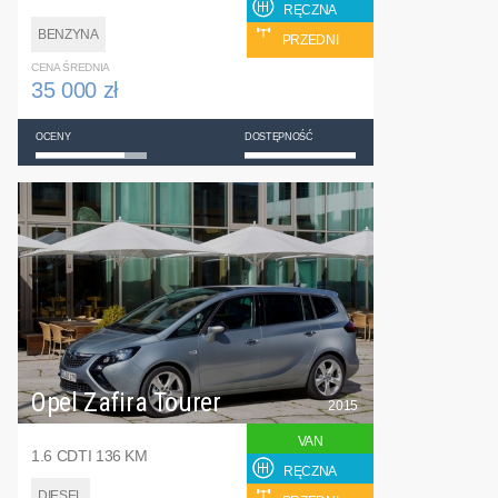
RĘCZNA
BENZYNA
PRZEDNI
CENA ŚREDNIA
35 000 zł
OCENY
DOSTĘPNOŚĆ
Opel Zafira Tourer
2015
VAN
1.6 CDTI 136 KM
RĘCZNA
DIESEL