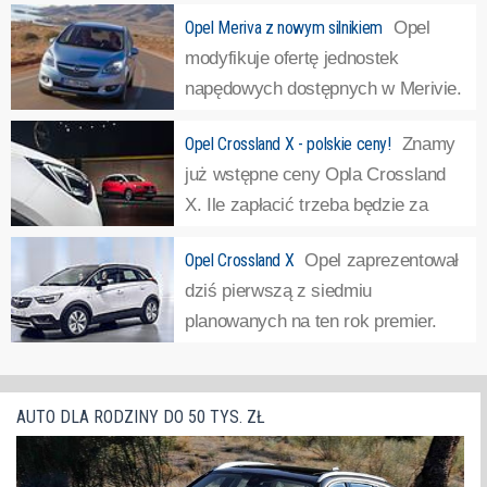
Opel Meriva z nowym silnikiem
Opel
modyfikuje ofertę jednostek
napędowych dostępnych w Merivie.
Nowością jest silnik 1.6 CDTI o
Opel Crossland X - polskie ceny!
Znamy
mocy 95 KM. Do tej pory Opel Meriva, który jesienią
już wstępne ceny Opla Crossland
ubiegłego roku przeszedł face-lifting, oferowany był z
X. Ile zapłacić trzeba będzie za
dwoma wersjami silnika 1.6 CDTI: o mocy 136 i...
»
następcę Merivy?Samochód
Opel Crossland X
Opel zaprezentował
oferowany będzie w trzech wersjach wyposażeniowych:
dziś pierwszą z siedmiu
Essentia, Enjoy i Elite. Pierwsza – bazowa – pojawi się
planowanych na ten rok premier.
jednak w cennikach dopiero w styczniu...
»
Kompaktowy crossover o nazwie
Crossland X. Samochód powstał przy współpracy z
koncernem PSA. Auto zbudowano w oparciu o modułową
AUTO DLA RODZINY DO 50 TYS. ZŁ
płytę podłogową EMP2. Karoseria Opla...
»