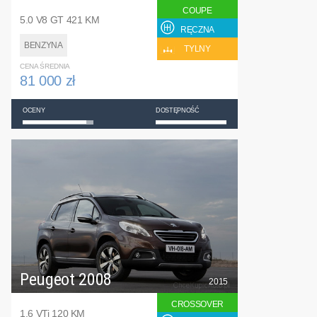
COUPE
5.0 V8 GT 421 KM
RĘCZNA
BENZYNA
TYLNY
CENA ŚREDNIA
81 000 zł
OCENY
DOSTĘPNOŚĆ
Peugeot 2008
2015
CROSSOVER
1.6 VTi 120 KM