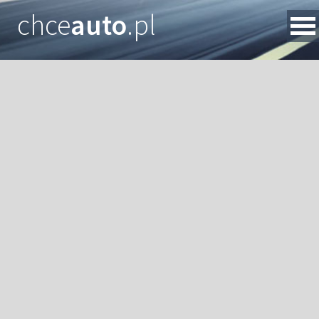
chce
auto
.pl