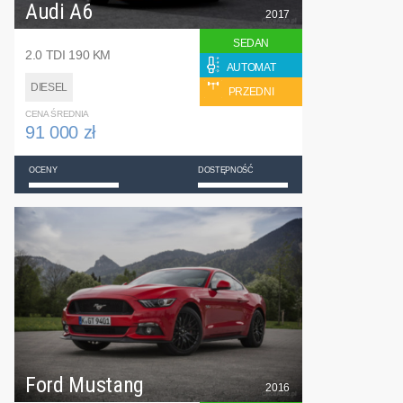
Audi A6
2017
SEDAN
2.0 TDI 190 KM
AUTOMAT
DIESEL
PRZEDNI
CENA ŚREDNIA
91 000 zł
OCENY
DOSTĘPNOŚĆ
Ford Mustang
2016