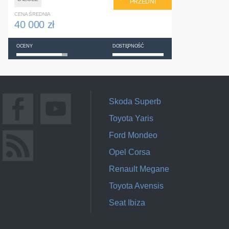
PRZEDNI
CENA ŚREDNIA
40 000 zł
OCENY
DOSTĘPNOŚĆ
Skoda Superb
Toyota Yaris
Ford Mondeo
Opel Corsa
Renault Megane
Toyota Avensis
Seat Ibiza