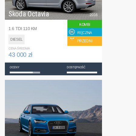
Skoda Octavia
2016
KOMBI
1.6 TDI 110 KM
RĘCZNA
DIESEL
PRZEDNI
CENA ŚREDNIA
43 000 zł
OCENY
DOSTĘPNOŚĆ