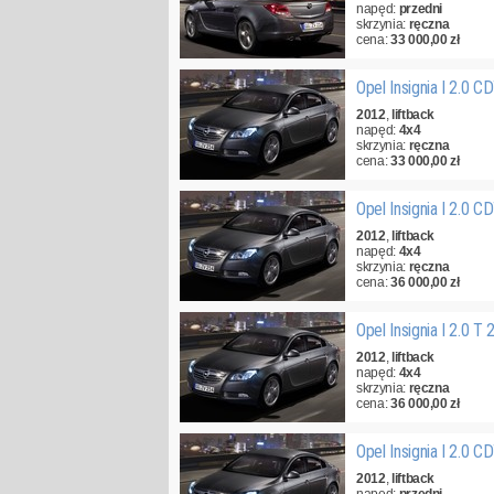
napęd:
przedni
skrzynia:
ręczna
cena:
33 000,00 zł
Opel Insignia I 2.0 
2012
,
liftback
napęd:
4x4
skrzynia:
ręczna
cena:
33 000,00 zł
Opel Insignia I 2.0 
2012
,
liftback
napęd:
4x4
skrzynia:
ręczna
cena:
36 000,00 zł
Opel Insignia I 2.0 T
2012
,
liftback
napęd:
4x4
skrzynia:
ręczna
cena:
36 000,00 zł
Opel Insignia I 2.0 
2012
,
liftback