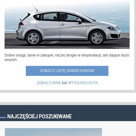
Dobre osiągi, tanie w zakupie, raczej drogie w eksploatacji, ale dające dużo
wrażeń.
ZOBACZ LISTĘ SAMOCHODÓW
ZOBACZ INNE
lub
WYSZUKAJ AUTA
NAJCZĘŚCIEJ POSZUKIWANE