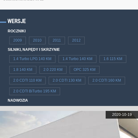
WERSJE
ROCZNIKI
2009
2010
2011
2012
SILNIKI, NAPĘDY I SKRZYNIE
1.4 Turbo LPG 140 KM
1.4 Turbo 140 KM
1.6 115 KM
1.8 140 KM
2.0 220 KM
OPC 325 KM
2.0 CDTI 110 KM
2.0 CDTI 130 KM
2.0 CDTI 160 KM
2.0 CDTI BiTurbo 195 KM
NADWOZIA
2020-10-19