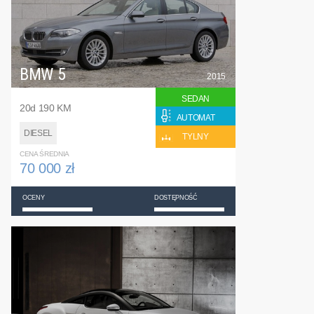
BMW 5
2015
SEDAN
20d 190 KM
AUTOMAT
DIESEL
TYLNY
CENA ŚREDNIA
70 000 zł
OCENY
DOSTĘPNOŚĆ