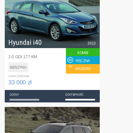
Hyundai i40
2013
KOMBI
2.0 GDI 177 KM
RĘCZNA
BENZYNA
PRZEDNI
CENA ŚREDNIA
33 000 zł
OCENY
DOSTĘPNOŚĆ