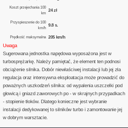
Koszt przejechania 100
24 zł
km
Przyspieszenie do 100
9.8 s.
km/h
205 km/h
Prędkość maksymalna
Uwaga
Sugerowana jednostka napędowa wyposażona jest w
turbosprężarkę. Należy pamiętać, że element ten podnosi
obciążenie silnika. Dobór niewłaściwej instalacji lub jej zła
regulacja oraz intensywna eksploatacja może prowadzić do
poważnych uszkodzeń silnika: od wypalenia uszczelki pod
głowicą i gniazd zaworowych po - w skrajnych przypadkach
- stopienie tłoków. Dlatego konieczne jest wybranie
instalacji dedykowanej to silników turbo i zamontowanie jej
w dobrym warsztacie.