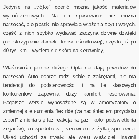
Jedynie na „trójkę” ocenić można jakość materiałów
wykończeniowych. Na ich spasowanie nie można
narzekać, ale plastiki nie sprawiają wrażenia zbyt trwałych,
część z nich szybko wydawać zaczyna dziwne dźwięki
(np. skrzypienie klamek i konsoli środkowej), często już po
40 tys. km – wyciera się skóra na kierownicy,
Właściwości jezdne dużego Opla nie dają powodów do
narzekań. Auto dobrze radzi sobie z zakrętami, nie ma
tendencji do podsterowności i na tle klasowych
konkurentów zapewnia duży komfort resorowania.
Bogatsze wersje wyposażone są w amortyzatory o
zmiennej sile tłumienia flex ride (za naciśnięciem przycisku
„sport” zmienia się też reakcja na gaz i kolor podświetlenia
zegarów), co spodoba się kierowcom z żyłką sportowca.
Układ uchodzi za trwały, ale wielu właścicieli Insignii