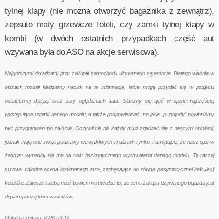
tylnej klapy (nie można otworzyć bagażnika z zewnątrz),
zepsute maty grzewcze foteli, czy zamki tylnej klapy w
kombi (w dwóch ostatnich przypadkach część aut
wzywana była do ASO na akcje serwisowa).
Najgorszymi doradcami przy zakupie samochodu używanego są emocje. Dlatego właśnie w
opisach modeli kładziemy nacisk na te informacje, które mogą przydać się w podjęciu
ostatecznej decyzji oraz przy oględzinach auta. Staramy się ująć w opisie najczęściej
występujące usterki danego modelu, a także podpowiedzieć, na jakie „przygody” powinniśmy
być przygotowani po zakupie. Oczywiście nie każdy musi zgadzać się z naszymi opiniami,
jednak mają one swoje podstawy we wnikliwych analizach rynku. Pamiętajcie, że nasz opis w
żadnym wypadku nie ma na celu bezkrytycznego wychwalania danego modelu. To raczej
surowa, chłodna ocena konkretnego auta, zachęcająca do równie pesymistycznej kalkulacji
kosztów. Zawsze trzeba mieć bowiem na uwadze to, że cena zakupu używanego pojazdu jest
dopiero początkiem wydatków.
Ostatnia zmiana: 2026-03-12