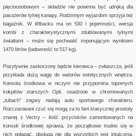
pięcioosobowym – składzie nie powinna być udręką dla
pasażerów tylnej kanapy. Rodzinnym wyjazdom sprzyja też
bagażnik. W liftbacku ma on 530 l pojemności, wersja
kombi z charakterystycznymi zdublowanymi tylnymi
światłami – może się pochwalić imponującym wynikiem
1470 litrów (ładowność to 517 kg).
Pozytywnie zaskoczony będzie kierowca – zwłaszcza, jeśli
przykłada dużą wagę do walorów estetycznych wnętrza.
Konsola środkowa w niczym nie przypomina topornych
kokpitów starszych Opli, osadzone w chromowanych
„tubach” zegary nadają autu sportowego charakteru.
Rozczarowani czuć się mogą za to fani klasycznej prostoty
znanej z Vectry – ilość przycisków zamontowanych na
konsoli środkowej sprawia, że początkowo trudno się w
nich połapać, obsługa nie dla wszystkich jest intuicyjna.