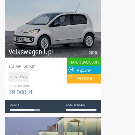
Volkswagen Up!
2015
HATCHBACK 5DR
1.0 MPI 60 KM
RĘCZNA
BENZYNA
PRZEDNI
CENA ŚREDNIA
19 000 zł
OCENY
DOSTĘPNOŚĆ