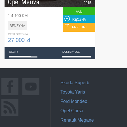
Opel Meriva
2015
VAN
1.4 100 KM
RĘCZNA
BENZYNA
PRZEDNI
CENA ŚREDNIA
27 000 zł
OCENY
DOSTĘPNOŚĆ
Skoda Superb
Toyota Yaris
Ford Mondeo
Opel Corsa
Renault Megane