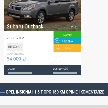
Subaru Outback
2013
KOMBI
2.5i 167 KM
RĘCZNA
BENZYNA
4X4
CENA ŚREDNIA
54 000 zł
OCENY
DOSTĘPNOŚĆ
OPEL INSIGNIA I 1.6 T OPC 180 KM OPINIE I KOMENTARZE