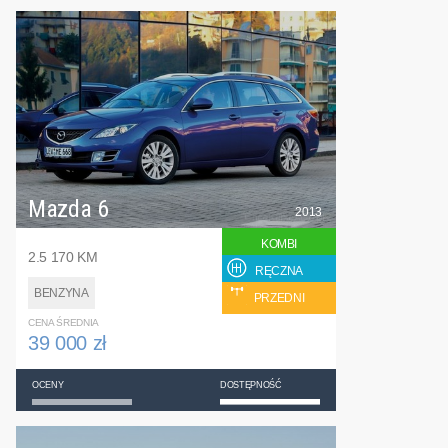
Mazda 6
2013
KOMBI
2.5 170 KM
RĘCZNA
BENZYNA
PRZEDNI
CENA ŚREDNIA
39 000 zł
OCENY
DOSTĘPNOŚĆ