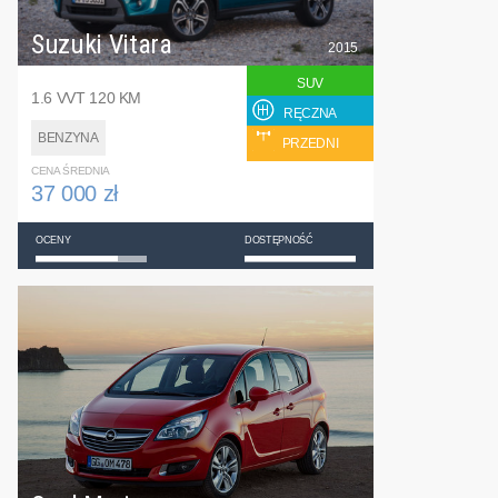
Suzuki Vitara
2015
SUV
1.6 VVT 120 KM
RĘCZNA
BENZYNA
PRZEDNI
CENA ŚREDNIA
37 000 zł
OCENY
DOSTĘPNOŚĆ