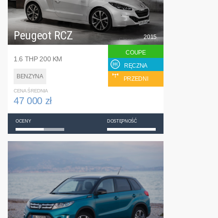
Peugeot RCZ
2015
COUPE
1.6 THP 200 KM
RĘCZNA
BENZYNA
PRZEDNI
CENA ŚREDNIA
47 000 zł
OCENY
DOSTĘPNOŚĆ