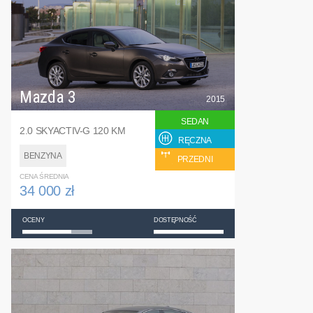
Mazda 3
2015
SEDAN
2.0 SKYACTIV-G 120 KM
RĘCZNA
BENZYNA
PRZEDNI
CENA ŚREDNIA
34 000 zł
OCENY
DOSTĘPNOŚĆ