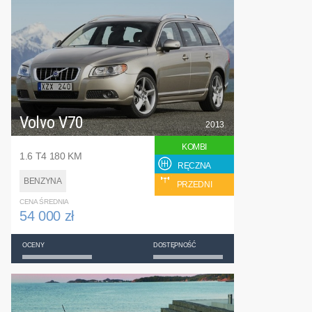
Volvo V70
2013
KOMBI
1.6 T4 180 KM
RĘCZNA
BENZYNA
PRZEDNI
CENA ŚREDNIA
54 000 zł
OCENY
DOSTĘPNOŚĆ