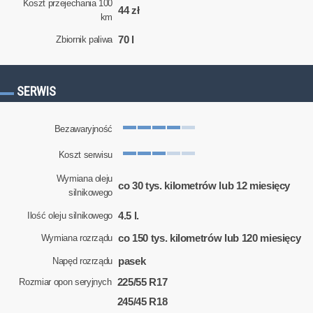
Koszt przejechania 100
44 zł
km
70 l
Zbiornik paliwa
SERWIS
Bezawaryjność
Koszt serwisu
Wymiana oleju
co 30 tys. kilometrów lub 12 miesięcy
silnikowego
4.5 l.
Ilość oleju silnikowego
co 150 tys. kilometrów lub 120 miesięcy
Wymiana rozrządu
pasek
Napęd rozrządu
225/55 R17
Rozmiar opon seryjnych
245/45 R18