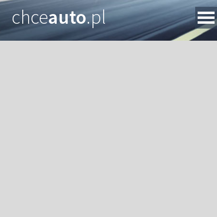
chce
auto
.pl