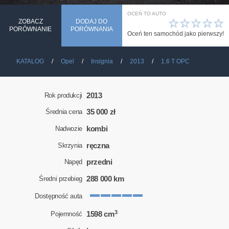
OCEŃ TO AUTO
☆
☆
☆
☆
☆
ZOBACZ
DODAJ DO
PORÓWNANIE
PORÓWNANIA
Oceń ten samochód jako pierwszy!
KATALOG
Opel
Insignia
2013
1.6 T OPC
2013
Rok produkcji
35 000 zł
Średnia cena
kombi
Nadwozie
ręczna
Skrzynia
przedni
Napęd
288 000 km
Średni przebieg
Dostępność auta
3
1598 cm
Pojemność