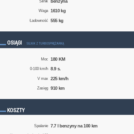
benzyna
Silnik
1610 kg
Waga
555 kg
Ładowność
OSIĄGI
SILNIK Z TURBOSPRĘŻARKĄ
180 KM
Moc
8.9 s.
0-100 km/h
225 km/h
V max
910 km
Zasięg
KOSZTY
7.7 l benzyny na 100 km
Spalanie