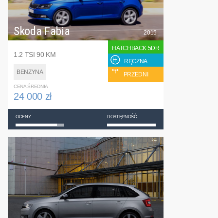
Skoda Fabia
2015
HATCHBACK 5DR
1.2 TSI 90 KM
RĘCZNA
BENZYNA
PRZEDNI
CENA ŚREDNIA
24 000 zł
OCENY
DOSTĘPNOŚĆ