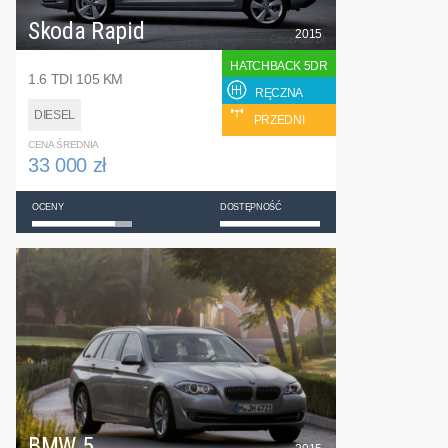
Skoda Rapid
2015
HATCHBACK 5DR
1.6 TDI 105 KM
RĘCZNA
DIESEL
PRZEDNI
CENA ŚREDNIA
33 000 zł
OCENY
DOSTĘPNOŚĆ
BMW 5