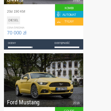
2015
KOMBI
20d 190 KM
AUTOMAT
DIESEL
TYLNY
CENA ŚREDNIA
70 000 zł
OCENY
DOSTĘPNOŚĆ
Ford Mustang
2016