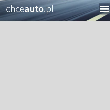
chce
auto
.pl