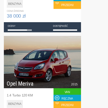
BENZYNA
PRZEDNI
CENA ŚREDNIA
38 000 zł
OCENY
DOSTĘPNOŚĆ
Opel Meriva
2015
VAN
1.4 Turbo 120 KM
RĘCZNA
BENZYNA
PRZEDNI