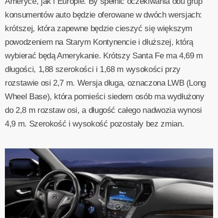
Ameryce, jak i Europie. By spełnić oczekiwania obu grup
konsumentów auto będzie oferowane w dwóch wersjach:
krótszej, która zapewne będzie cieszyć się większym
powodzeniem na Starym Kontynencie i dłuższej, którą
wybierać będą Amerykanie. Krótszy Santa Fe ma 4,69 m
długości, 1,88 szerokości i 1,68 m wysokości przy
rozstawie osi 2,7 m. Wersja długa, oznaczona LWB (Long
Wheel Base), która pomieści siedem osób ma wydłużony
do 2,8 m rozstaw osi, a długość całego nadwozia wynosi
4,9 m. Szerokość i wysokość pozostały bez zmian.