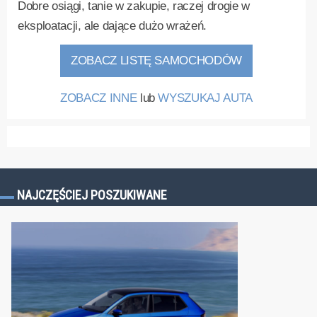
Dobre osiągi, tanie w zakupie, raczej drogie w
eksploatacji, ale dające dużo wrażeń.
ZOBACZ LISTĘ SAMOCHODÓW
ZOBACZ INNE
lub
WYSZUKAJ AUTA
NAJCZĘŚCIEJ POSZUKIWANE