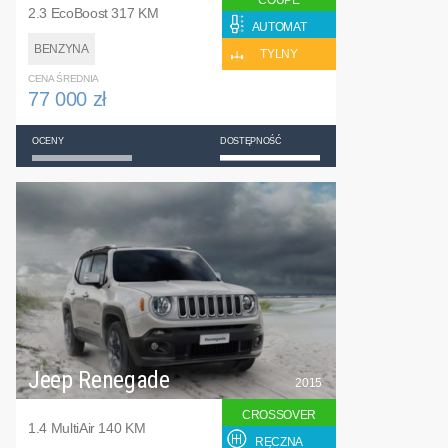
COUPE
2.3 EcoBoost 317 KM
AUTOMAT
BENZYNA
TYLNY
CENA ŚREDNIA
77 000 zł
OCENY
DOSTĘPNOŚĆ
Jeep Renegade
2015
CROSSOVER
1.4 MultiAir 140 KM
RĘCZNA