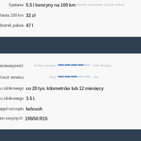
5.5 l benzyny na 100 km
Spalanie
(średnie rzeczywiste zużycie paliwa)
32 zł
chania 100 km
47 l
biornik paliwa
ezawaryjność
bardzo awaryjny
mało awaryjny
Koszt serwisu
drogi
tani
co 20 tys. kilometrów lub 12 miesięcy
u silnikowego
3.5 l.
eju silnikowego
łańcuch
apęd rozrządu
195/50 R15
on seryjnych