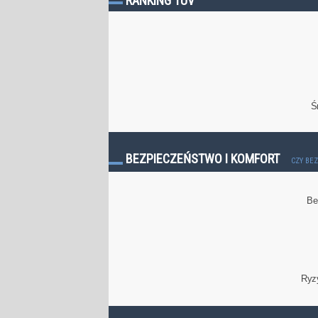
RANKING TÜV
Ś
BEZPIECZEŃSTWO I KOMFORT
CZY BE
Be
Ryz