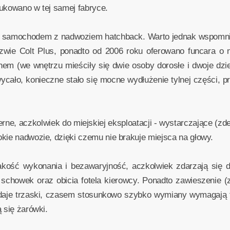
ukowano w tej samej fabryce.
m samochodem z nadwoziem hatchback. Warto jednak wspomnie
zwie Colt Plus, ponadto od 2006 roku oferowano funcara o 
m (we wnętrzu mieściły się dwie osoby dorosłe i dwoje dzie
hwycało, konieczne stało się mocne wydłużenie tylnej części, 
.
rne, aczkolwiek do miejskiej eksploatacji - wystarczające (zde
kie nadwozie, dzięki czemu nie brakuje miejsca na głowy.
akość wykonania i bezawaryjność, aczkolwiek zdarzają się d
 schowek oraz obicia fotela kierowcy. Ponadto zawieszenie (
ydaje trzaski, czasem stosunkowo szybko wymiany wymagają ty
 się żarówki.