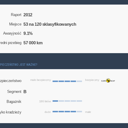
2012
Raport
53 na 120 sklasyfikowanych
Miejsce
9.1%
Awaryjność
57 000 km
redni przebieg
ZPIECZEŃSTWO JEST WAŻNE?
mało bezpieczny
bezpieczny
zpieczeństwo
B
Segment
Bagażnik
186 litrów
yko kradzieży
duże
małe