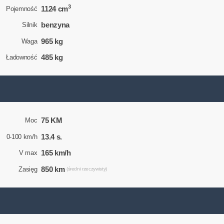
3
1124 cm
Pojemność
benzyna
Silnik
965 kg
Waga
485 kg
Ładowność
75 KM
Moc
13.4 s.
0-100 km/h
165 km/h
V max
850 km
Zasięg
(średni rzeczywisty)