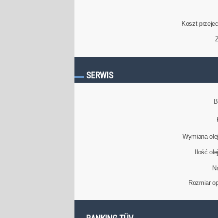
Koszt przeje
Z
SERWIS
B
Wymiana olej
Ilość ol
N
Rozmiar op