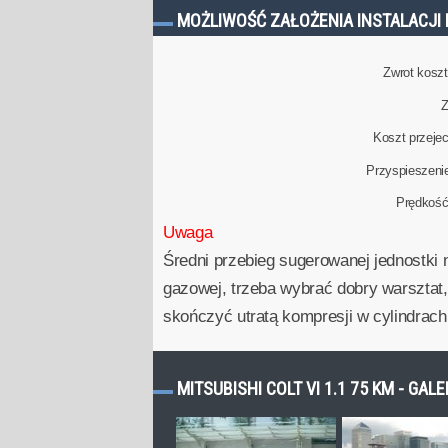
MOŻLIWOŚĆ ZAŁOŻENIA INSTALACJI 
Zwrot kosztu
Z
Koszt przeje
Przyspieszeni
Prędkoś
Uwaga
Średni przebieg sugerowanej jednostki 
gazowej, trzeba wybrać dobry warsztat,
skończyć utratą kompresji w cylindrach
MITSUBISHI COLT VI 1.1 75 KM - GAL