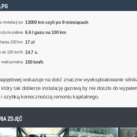
LPG
13000 km czyli po 9 miesiącach
 instalacji po
6.6 l gazu na 100 km
użycie paliwa
17 zł
chania 100 km
14.7 s.
e do 100 km/h
150 km/h
ć maksymalna
napędowej wskazuje na dość znaczne wyeksploatowanie silnika
 który tak dobierze instalację gazową by nie doszło do wypal
 i szybką koniecznością remontu kapitalnego.
ERIA ZDJĘĆ