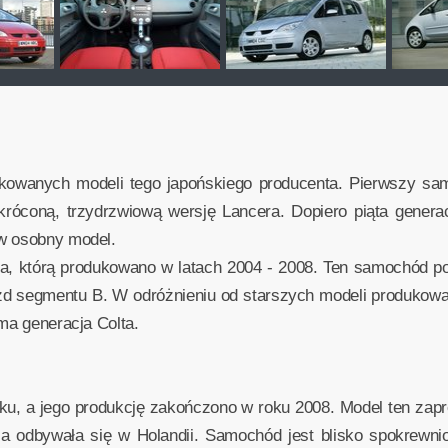
dukowanych modeli tego japońskiego producenta. Pierwszy sa
skróconą, trzydrzwiową wersję Lancera. Dopiero piąta genera
 w osobny model.
a, którą produkowano w latach 2004 - 2008. Ten samochód po
zd segmentu B. W odróżnieniu od starszych modeli produkowany
ma generacja Colta.
oku, a jego produkcję zakończono w roku 2008. Model ten zap
cja odbywała się w Holandii. Samochód jest blisko spokrewn