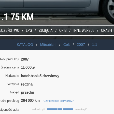
 1.1 75 KM
IECZEŃSTWO
LPG
ZDJĘCIA
OPIS
INNE WERSJE
CRASHT
KATALOG
Mitsubishi
Colt
2007
1.1
2007
Rok produkcji
11 000 zł
Średnia cena
hatchback 5-drzwiowy
Nadwozie
ręczna
Skrzynia
przedni
Napęd
264 000 km
redni przebieg
Czy przebieg jest ważny?
stępność auta
trudno kupić
łatwo kupić