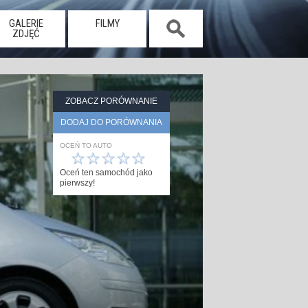
GALERIE
FILMY
ZDJĘĆ
ZOBACZ PORÓWNANIE
DODAJ DO PORÓWNANIA
OCEŃ TO AUTO
☆
☆
☆
☆
☆
Oceń ten samochód jako
pierwszy!