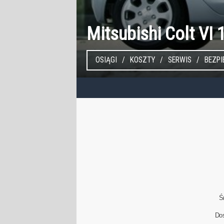
Mitsubishi Colt VI
OSIĄGI
KOSZTY
SERWIS
BEZP
Ś
Do