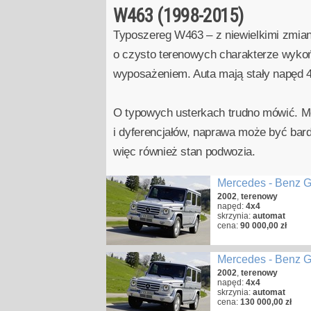
W463 (1998-2015)
Typoszereg W463 – z niewielkimi zmian
o czysto terenowych charakterze wykońc
wyposażeniem. Auta mają stały napęd 4x
O typowych usterkach trudno mówić. Mo
i dyferencjałów, naprawa może być ba
więc również stan podwozia.
Mercedes - Benz 
2002
,
terenowy
napęd:
4x4
skrzynia:
automat
cena:
90 000,00 zł
Mercedes - Benz 
2002
,
terenowy
napęd:
4x4
skrzynia:
automat
cena:
130 000,00 zł