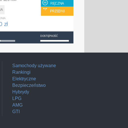
RĘCZNA
NA
PRZEDNI
DNIA
0 zł
DOSTĘPNOŚĆ
Samochody używane
Rankingi
Elektryczne
Bezpieczeństwo
Hybrydy
LPG
AMG
GTI