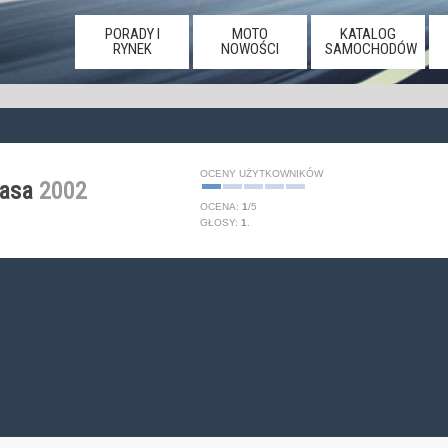
PORADY I
MOTO
KATALOG
RYNEK
NOWOŚCI
SAMOCHODÓW
OCENY UŻYTKOWNIKÓW
lasa
2002
OCENA:
1
/
5
GŁOSY:
1
.