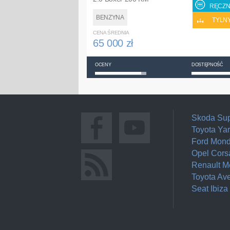
RĘCZN
BENZYNA
TYLN
CENA ŚREDNIA
65 000 zł
OCENY
DOSTĘPNOŚĆ
Skoda Su
Toyota Yar
Ford Mon
Opel Cors
Renault 
Toyota Av
Seat Ibiza