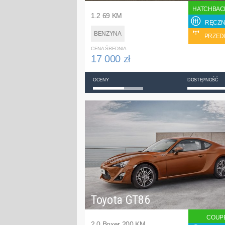
HATCHBAC
1.2 69 KM
RĘCZN
BENZYNA
PRZED
CENA ŚREDNIA
17 000 zł
OCENY
DOSTĘPNOŚĆ
Toyota GT86
COUP
2.0 Boxer 200 KM