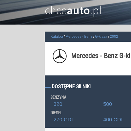
chce
auto
.pl
Katalog
Mercedes - Benz
G-klasa
2002
Mercedes - Benz G-k
DOSTĘPNE SILNIKI
BENZYNA
320
500
DIESEL
270 CDI
400 CDI