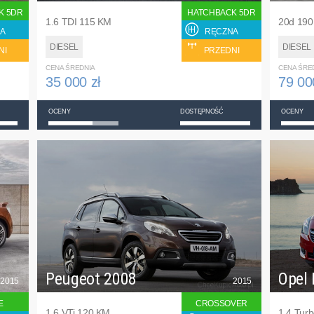
K 5DR
HATCHBACK 5DR
1.6 TDI 115 KM
20d 19
A
RĘCZNA
DIESEL
DIESEL
NI
PRZEDNI
CENA ŚREDNIA
CENA ŚRE
35 000 zł
79 00
OCENY
DOSTĘPNOŚĆ
OCENY
Peugeot 2008
Opel 
2015
2015
E
CROSSOVER
1.6 VTi 120 KM
1.4 Tur