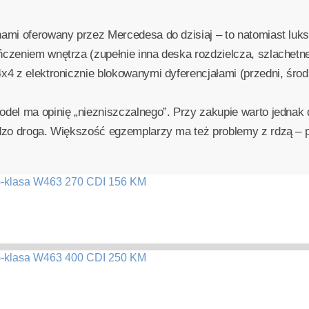
ami oferowany przez Mercedesa do dzisiaj – to natomiast luks
zeniem wnętrza (zupełnie inna deska rozdzielcza, szlachetne 
4 z elektronicznie blokowanymi dyferencjałami (przedni, środk
del ma opinię „niezniszczalnego”. Przy zakupie warto jednak 
rdzo droga. Większość egzemplarzy ma też problemy z rdzą –
G-klasa W463 270 CDI 156 KM
G-klasa W463 400 CDI 250 KM