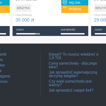
A
RĘCZNA
BENZYNA
BENZY
Y
PRZEDNI
CENA ŚREDNIA
CENA ŚRE
35 000 zł
29 00
OCENY
DOSTĘPNOŚĆ
OCENY
perb
Diesel? To musisz wiedzieć o
1,9 TDI
is
Cena samochodu - dlaczego
deo
taka?
a
Jak sprawdzić automatyczną
skrzynię biegów?
Megane
Czy wiek samochodu jest
ensis
ważny?
Jak sprawdzić napęd 4x4?