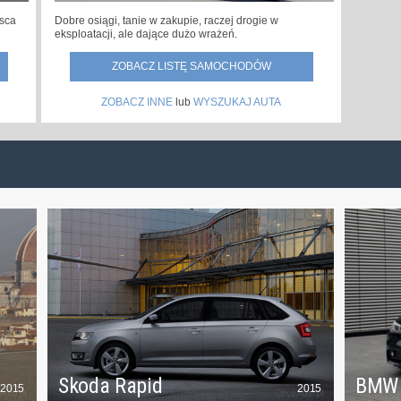
jsca
Dobre osiągi, tanie w zakupie, raczej drogie w
eksploatacji, ale dające dużo wrażeń.
ZOBACZ LISTĘ SAMOCHODÓW
ZOBACZ INNE
lub
WYSZUKAJ AUTA
Skoda Rapid
BMW
2015
2015