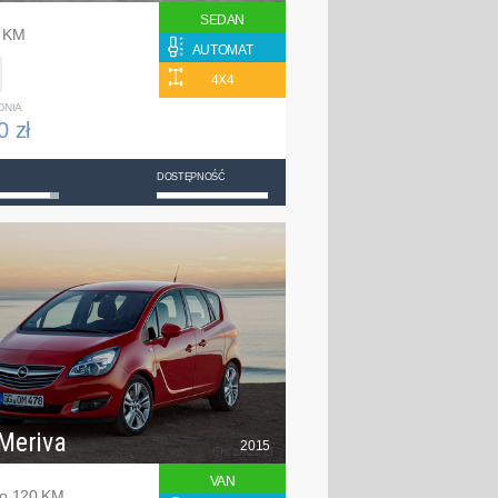
SEDAN
0 KM
AUTOMAT
4X4
DNIA
0 zł
DOSTĘPNOŚĆ
Meriva
2015
VAN
bo 120 KM