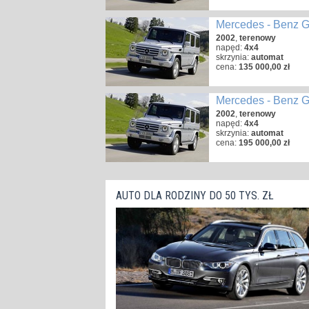
Mercedes - Benz 
2002
,
terenowy
napęd:
4x4
skrzynia:
automat
cena:
135 000,00 zł
Mercedes - Benz 
2002
,
terenowy
napęd:
4x4
skrzynia:
automat
cena:
195 000,00 zł
AUTO DLA RODZINY DO 50 TYS. ZŁ